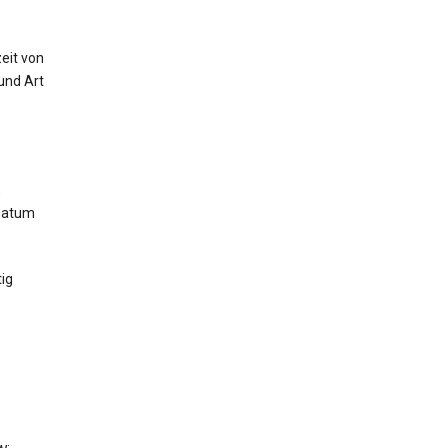
eit von
und Art
,
 Datum
ig