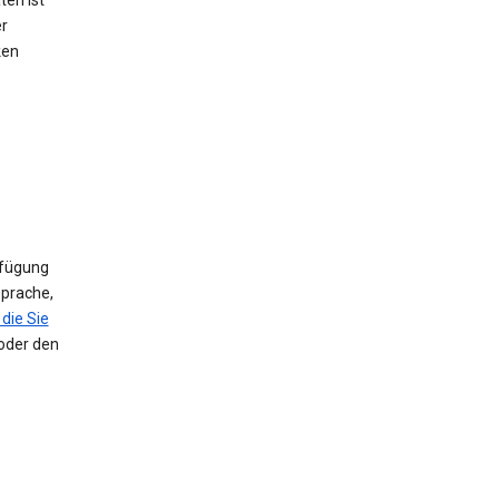
ten ist
er
ken
rfügung
Sprache,
die Sie
 oder den