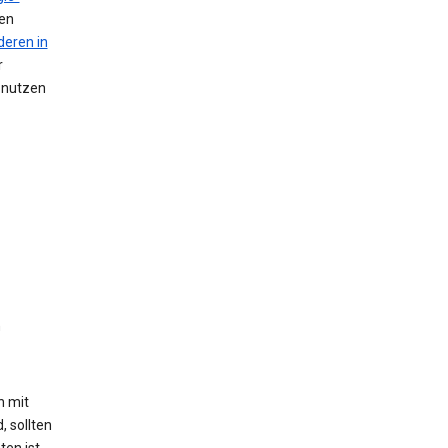
nen
deren in
r
n nutzen
n
h mit
, sollten