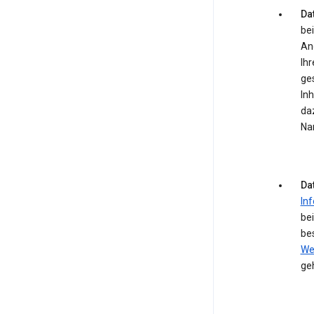
Dat
bei
An
Ihr
ge
In
daz
Na
Da
In
be
be
We
ge