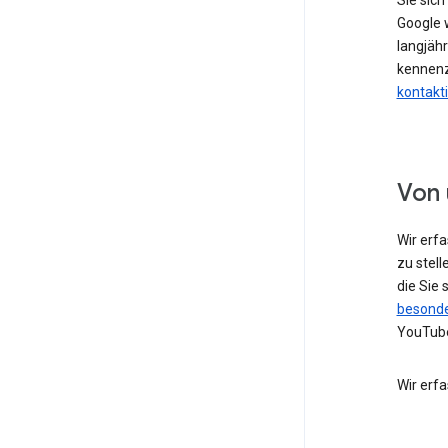
Sie sic
Google w
langjähr
kennenz
kontakt
Von 
Wir erf
zu stell
die Sie
besonde
YouTube
Wir erf