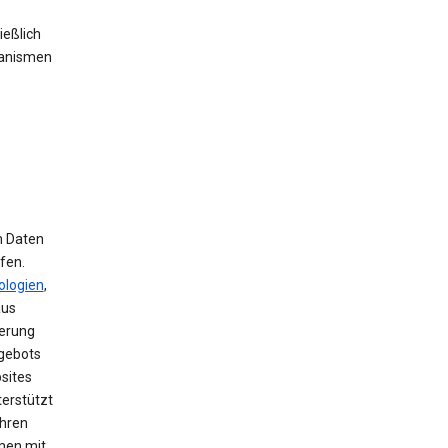
ießlich
hanismen
m Daten
fen.
ologien
,
aus
herung
ngebots
sites
terstützt
ihren
men mit