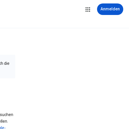
Anmelden
ch die
 suchen
llen.
le-