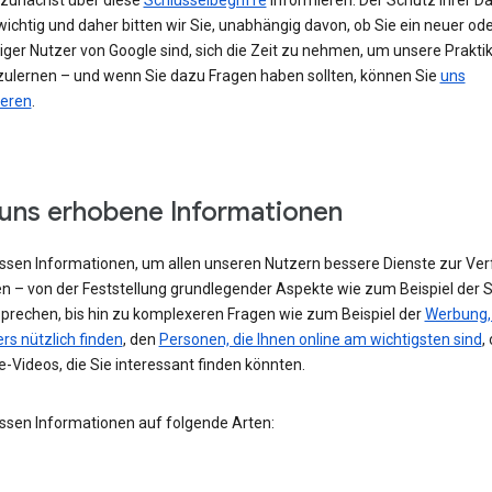
h zunächst über diese
Schlüsselbegriffe
informieren. Der Schutz Ihrer Da
ichtig und daher bitten wir Sie, unabhängig davon, ob Sie ein neuer od
iger Nutzer von Google sind, sich die Zeit zu nehmen, um unsere Prakti
ulernen – und wenn Sie dazu Fragen haben sollten, können Sie
uns
ieren
.
uns erhobene Informationen
assen Informationen, um allen unseren Nutzern bessere Dienste zur Ve
en – von der Feststellung grundlegender Aspekte wie zum Beispiel der 
 sprechen, bis hin zu komplexeren Fragen wie zum Beispiel der
Werbung, 
rs nützlich finden
, den
Personen, die Ihnen online am wichtigsten sind
,
-Videos, die Sie interessant finden könnten.
assen Informationen auf folgende Arten: