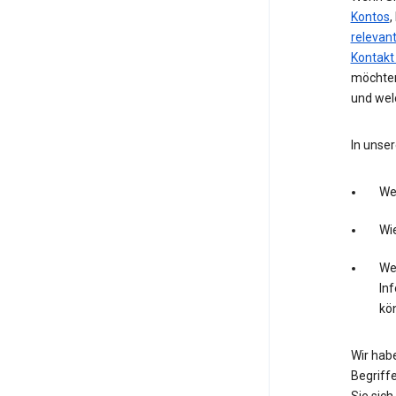
Kontos
,
relevan
Kontakt
möchten
und wel
In unser
We
Wie
Wel
In
kö
Wir hab
Begriffe