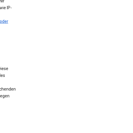
Wir
ie IP-
oder
iese
des
rechenden
wegen