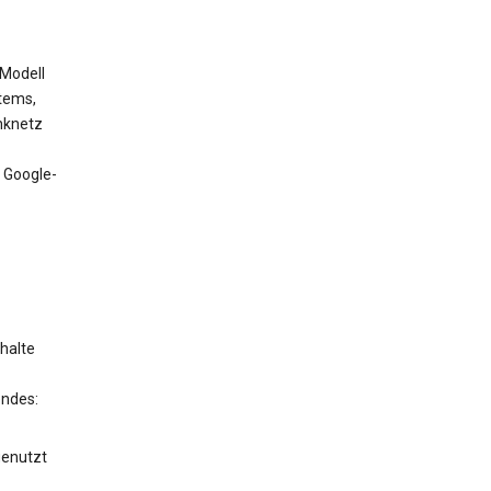
 Modell
tems,
nknetz
 Google-
halte
endes:
genutzt