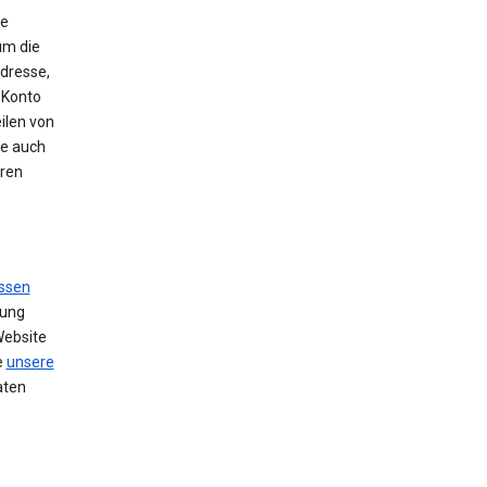
ie
um die
Adresse,
 Konto
ilen von
se auch
hren
ssen
zung
Website
e
unsere
aten