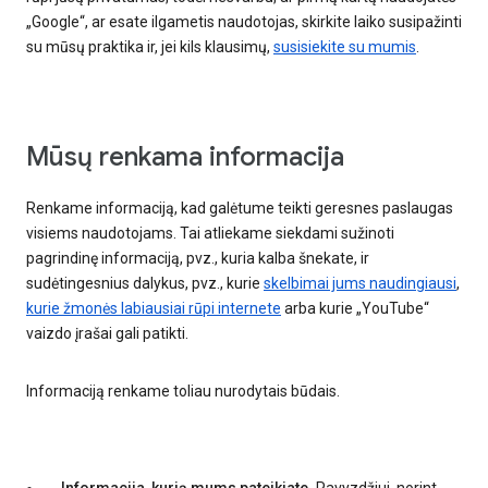
„Google“, ar esate ilgametis naudotojas, skirkite laiko susipažinti
su mūsų praktika ir, jei kils klausimų,
susisiekite su mumis
.
Mūsų renkama informacija
Renkame informaciją, kad galėtume teikti geresnes paslaugas
visiems naudotojams. Tai atliekame siekdami sužinoti
pagrindinę informaciją, pvz., kuria kalba šnekate, ir
sudėtingesnius dalykus, pvz., kurie
skelbimai jums naudingiausi
,
kurie žmonės labiausiai rūpi internete
arba kurie „YouTube“
vaizdo įrašai gali patikti.
Informaciją renkame toliau nurodytais būdais.