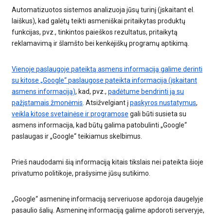
Automatizuotos sistemos analizuoja jūsų turinį (įskaitant el.
laiškus), kad galėtų teikti asmeniškai pritaikytas produktų
funkcijas, pvz., tinkintos paieškos rezultatus, pritaikytą
reklamavimą ir šlamšto bei kenkėjiškų programų aptikimą.
Vienoje paslaugoje pateiktą asmens informaciją galime derinti
su kitose „Google“ paslaugose pateikta informacija (įskaitant
asmens informaciją)
, kad, pvz.,
padėtume bendrinti ją su
pažįstamais žmonėmis
. Atsižvelgiant į
paskyros nustatymus
,
veikla kitose svetainėse ir programose
gali būti susieta su
asmens informacija, kad būtų galima patobulinti „Google“
paslaugas ir „Google“ teikiamus skelbimus.
Prieš naudodami šią informaciją kitais tikslais nei pateikta šioje
privatumo politikoje, prašysime jūsų sutikimo.
„Google“ asmeninę informaciją serveriuose apdoroja daugelyje
pasaulio šalių. Asmeninę informaciją galime apdoroti serveryje,