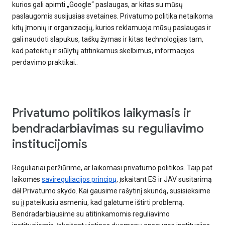
kurios gali apimti „Google“ paslaugas, ar kitas su mūsų
paslaugomis susijusias svetaines. Privatumo politika netaikoma
kitų įmonių ir organizacijų, kurios reklamuoja mūsų paslaugas ir
gali naudoti slapukus, taškų žymas ir kitas technologijas tam,
kad pateiktų ir siūlytų atitinkamus skelbimus, informacijos
perdavimo praktikai..
Privatumo politikos laikymasis ir
bendradarbiavimas su reguliavimo
institucijomis
Reguliariai peržiūrime, ar laikomasi privatumo politikos. Taip pat
laikomės
savireguliacijos principų
, įskaitant ES ir JAV susitarimą
dėl Privatumo skydo. Kai gausime rašytinį skundą, susisieksime
su jį pateikusiu asmeniu, kad galėtume ištirti problemą.
Bendradarbiausime su atitinkamomis reguliavimo