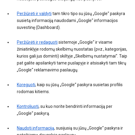
Peržiūrėti ir valdyti
tam tikro tipo su jūsų „Google“ paskyra
susietą informaciją naudodami „Google“ informacijos
suvestinę (Dashboard).
Peržiūrėti ir redaguoti
sistemoje „Google“ ir visame
žiniatinklyje rodomų skelbimų nuostatas (pvz., kategorijas,
kurios gali jus dominti) skiltyje „Skelbimų nustatymai“. Taip
pat galite apsilankyti tame puslapyje ir atsisakyti tam tikrų
„Google“ reklamavimo paslaugų.
Koreguoti
, kaip su jūsų „Google“ paskyra susietas profilis
rodomas kitiems.
Kontroliuoti
, su kuo norite bendrinti informaciją per
„Google“ paskyrą.
Naudoti informaciją
, susijusią su jūsų „Google“ paskyra ir