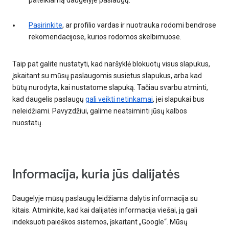
pateikiamą daugelyje paslaugų.
Pasirinkite
, ar profilio vardas ir nuotrauka rodomi bendrose
rekomendacijose, kurios rodomos skelbimuose.
Taip pat galite nustatyti, kad naršyklė blokuotų visus slapukus,
įskaitant su mūsų paslaugomis susietus slapukus, arba kad
būtų nurodyta, kai nustatome slapuką. Tačiau svarbu atminti,
kad daugelis paslaugų
gali veikti netinkamai
, jei slapukai bus
neleidžiami. Pavyzdžiui, galime neatsiminti jūsų kalbos
nuostatų.
Informacija, kuria jūs dalijatės
Daugelyje mūsų paslaugų leidžiama dalytis informacija su
kitais. Atminkite, kad kai dalijatės informacija viešai, ją gali
indeksuoti paieškos sistemos, įskaitant „Google“. Mūsų