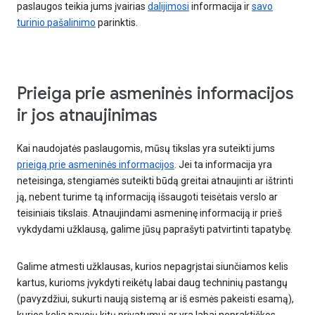
paslaugos teikia jums įvairias
dalijimosi
informacija ir
savo
turinio pašalinimo
parinktis.
Prieiga prie asmeninės informacijos
ir jos atnaujinimas
Kai naudojatės paslaugomis, mūsų tikslas yra suteikti jums
prieigą prie asmeninės informacijos
. Jei ta informacija yra
neteisinga, stengiamės suteikti būdą greitai atnaujinti ar ištrinti
ją, nebent turime tą informaciją išsaugoti teisėtais verslo ar
teisiniais tikslais. Atnaujindami asmeninę informaciją ir prieš
vykdydami užklausą, galime jūsų paprašyti patvirtinti tapatybę.
Galime atmesti užklausas, kurios nepagrįstai siunčiamos kelis
kartus, kurioms įvykdyti reikėtų labai daug techninių pastangų
(pavyzdžiui, sukurti naują sistemą ar iš esmės pakeisti esamą),