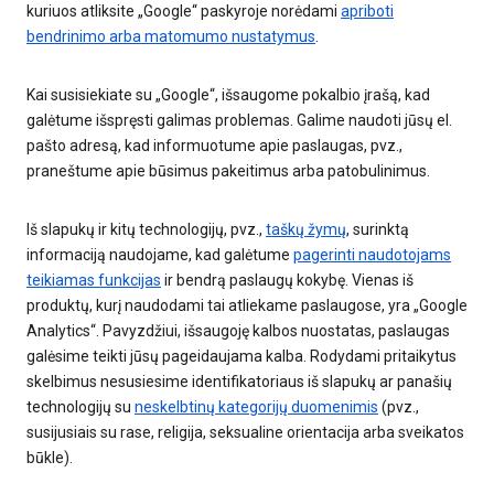
kuriuos atliksite „Google“ paskyroje norėdami
apriboti
bendrinimo arba matomumo nustatymus
.
Kai susisiekiate su „Google“, išsaugome pokalbio įrašą, kad
galėtume išspręsti galimas problemas. Galime naudoti jūsų el.
pašto adresą, kad informuotume apie paslaugas, pvz.,
praneštume apie būsimus pakeitimus arba patobulinimus.
Iš slapukų ir kitų technologijų, pvz.,
taškų žymų
, surinktą
informaciją naudojame, kad galėtume
pagerinti naudotojams
teikiamas funkcijas
ir bendrą paslaugų kokybę. Vienas iš
produktų, kurį naudodami tai atliekame paslaugose, yra „Google
Analytics“. Pavyzdžiui, išsaugoję kalbos nuostatas, paslaugas
galėsime teikti jūsų pageidaujama kalba. Rodydami pritaikytus
skelbimus nesusiesime identifikatoriaus iš slapukų ar panašių
technologijų su
neskelbtinų kategorijų duomenimis
(pvz.,
susijusiais su rase, religija, seksualine orientacija arba sveikatos
būkle).