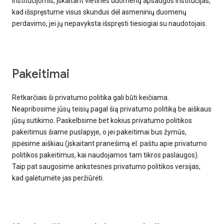
institucijomis, įskaitant vietines duomenų apsaugos institucijas,
kad išspręstume visus skundus dėl asmeninių duomenų
perdavimo, jei jų nepavyksta išspręsti tiesiogiai su naudotojais.
Pakeitimai
Retkarčiais ši privatumo politika gali būti keičiama.
Neapribosime jūsų teisių pagal šią privatumo politiką be aiškaus
jūsų sutikimo. Paskelbsime bet kokius privatumo politikos
pakeitimus šiame puslapyje, o jei pakeitimai bus žymūs,
įspėsime aiškiau (įskaitant pranešimą el. paštu apie privatumo
politikos pakeitimus, kai naudojamos tam tikros paslaugos).
Taip pat saugosime ankstesnes privatumo politikos versijas,
kad galėtumėte jas peržiūrėti.