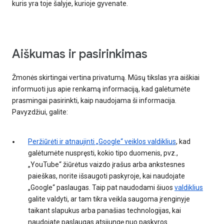
kuris yra toje šalyje, kurioje gyvenate.
Aiškumas ir pasirinkimas
Žmonės skirtingai vertina privatumą. Mūsų tikslas yra aiškiai
informuoti jus apie renkamą informaciją, kad galėtumėte
prasmingai pasirinkti, kaip naudojama ši informacija.
Pavyzdžiui, galite:
Peržiūrėti ir atnaujinti „Google“ veiklos valdiklius
, kad
galėtumėte nuspręsti, kokio tipo duomenis, pvz.,
„YouTube“ žiūrėtus vaizdo įrašus arba ankstesnes
paieškas, norite išsaugoti paskyroje, kai naudojate
„Google“ paslaugas. Taip pat naudodami šiuos
valdiklius
galite valdyti, ar tam tikra veikla saugoma įrenginyje
taikant slapukus arba panašias technologijas, kai
naudojate paslaugas atsijungę nuo paskyros.