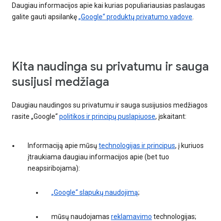
Daugiau informacijos apie kai kurias populiariausias paslaugas
galite gauti apsilankę
„Google“ produktų privatumo vadove
.
Kita naudinga su privatumu ir sauga
susijusi medžiaga
Daugiau naudingos su privatumu ir sauga susijusios medžiagos
rasite „Google“
politikos ir principų puslapiuose
, įskaitant:
Informaciją apie mūsų
technologijas ir principus
, į kuriuos
įtraukiama daugiau informacijos apie (bet tuo
neapsiribojama):
„Google“ slapukų naudojimą
;
mūsų naudojamas
reklamavimo
technologijas;