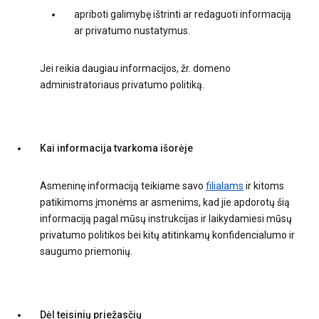
apriboti galimybę ištrinti ar redaguoti informaciją
ar privatumo nustatymus.
Jei reikia daugiau informacijos, žr. domeno
administratoriaus privatumo politiką.
Kai informacija tvarkoma išorėje
Asmeninę informaciją teikiame savo
filialams
ir kitoms
patikimoms įmonėms ar asmenims, kad jie apdorotų šią
informaciją pagal mūsų instrukcijas ir laikydamiesi mūsų
privatumo politikos bei kitų atitinkamų konfidencialumo ir
saugumo priemonių.
Dėl teisinių priežasčių