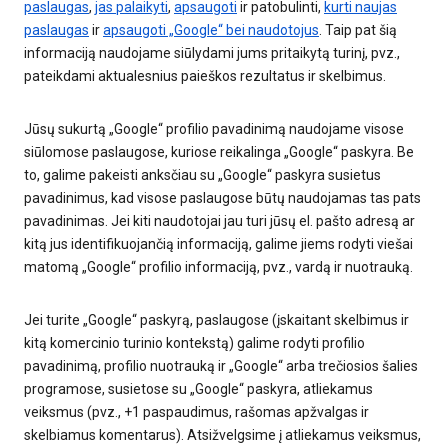
paslaugas
,
jas palaikyti
,
apsaugoti
ir patobulinti,
kurti naujas
paslaugas
ir
apsaugoti „Google“ bei naudotojus
. Taip pat šią
informaciją naudojame siūlydami jums pritaikytą turinį, pvz.,
pateikdami aktualesnius paieškos rezultatus ir skelbimus.
Jūsų sukurtą „Google“ profilio pavadinimą naudojame visose
siūlomose paslaugose, kuriose reikalinga „Google“ paskyra. Be
to, galime pakeisti anksčiau su „Google“ paskyra susietus
pavadinimus, kad visose paslaugose būtų naudojamas tas pats
pavadinimas. Jei kiti naudotojai jau turi jūsų el. pašto adresą ar
kitą jus identifikuojančią informaciją, galime jiems rodyti viešai
matomą „Google“ profilio informaciją, pvz., vardą ir nuotrauką.
Jei turite „Google“ paskyrą, paslaugose (įskaitant skelbimus ir
kitą komercinio turinio kontekstą) galime rodyti profilio
pavadinimą, profilio nuotrauką ir „Google“ arba trečiosios šalies
programose, susietose su „Google“ paskyra, atliekamus
veiksmus (pvz., +1 paspaudimus, rašomas apžvalgas ir
skelbiamus komentarus). Atsižvelgsime į atliekamus veiksmus,