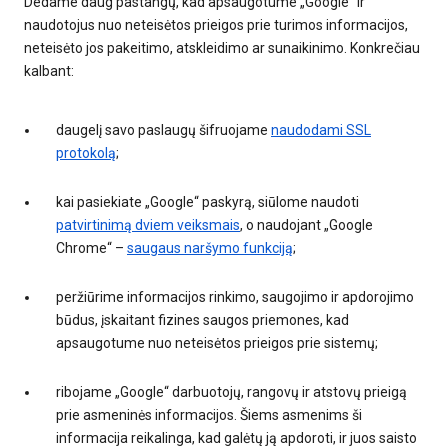
Dedame daug pastangų, kad apsaugotume „Google“ ir
naudotojus nuo neteisėtos prieigos prie turimos informacijos,
neteisėto jos pakeitimo, atskleidimo ar sunaikinimo. Konkrečiau
kalbant:
daugelį savo paslaugų šifruojame
naudodami SSL
protokolą
;
kai pasiekiate „Google“ paskyrą, siūlome naudoti
patvirtinimą dviem veiksmais
, o naudojant „Google
Chrome“ –
saugaus naršymo funkciją
;
peržiūrime informacijos rinkimo, saugojimo ir apdorojimo
būdus, įskaitant fizines saugos priemones, kad
apsaugotume nuo neteisėtos prieigos prie sistemų;
ribojame „Google“ darbuotojų, rangovų ir atstovų prieigą
prie asmeninės informacijos. Šiems asmenims ši
informacija reikalinga, kad galėtų ją apdoroti, ir juos saisto