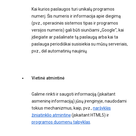
Kai kurios paslaugos turi unikalų programos
numerį. Šis numeris ir informacija apie diegimą
(pvz., operacinės sistemos tipas ir programos
versijos numeris) gali būti siunčiami „Google“, kai
įdiegiate ar pašalinate tą paslaugą arba kai ta
paslauga periodiškai susisiekia su mūsų serveriais,
pvz., dėl automatinių naujinių.
Vietinė atmintinė
Galime rinkti ir saugoti informaciją (įskaitant
asmeninę informaciją) jūsų įrenginyje, naudodami
tokius mechanizmus, kaip, pvz.,
naršyklės
žiniatinklio atmintinę
(įskaitant HTML5) ir
programos duomenų talpyklas
.