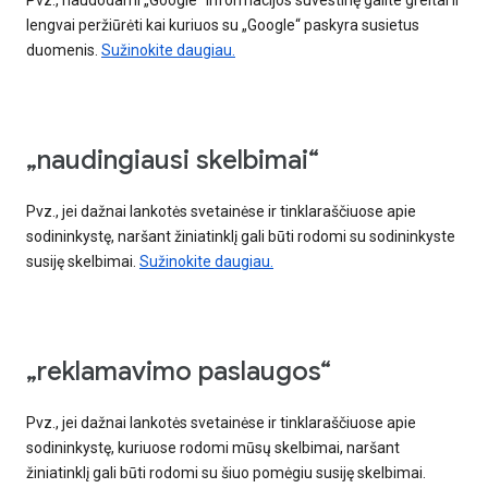
Pvz., naudodami „Google“ informacijos suvestinę galite greitai ir
lengvai peržiūrėti kai kuriuos su „Google“ paskyra susietus
duomenis.
Sužinokite daugiau.
„naudingiausi skelbimai“
Pvz., jei dažnai lankotės svetainėse ir tinklaraščiuose apie
sodininkystę, naršant žiniatinklį gali būti rodomi su sodininkyste
susiję skelbimai.
Sužinokite daugiau.
„reklamavimo paslaugos“
Pvz., jei dažnai lankotės svetainėse ir tinklaraščiuose apie
sodininkystę, kuriuose rodomi mūsų skelbimai, naršant
žiniatinklį gali būti rodomi su šiuo pomėgiu susiję skelbimai.