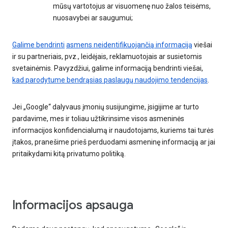
mūsų vartotojus ar visuomenę nuo žalos teisėms,
nuosavybei ar saugumui;
Galime bendrinti
asmens neidentifikuojančią informaciją
viešai
ir su partneriais, pvz., leidėjais, reklamuotojais ar susietomis
svetainėmis. Pavyzdžiui, galime informaciją bendrinti viešai,
kad parodytume bendrąsias paslaugų naudojimo tendencijas
.
Jei „Google“ dalyvaus įmonių susijungime, įsigijime ar turto
pardavime, mes ir toliau užtikrinsime visos asmeninės
informacijos konfidencialumą ir naudotojams, kuriems tai turės
įtakos, pranešime prieš perduodami asmeninę informaciją ar jai
pritaikydami kitą privatumo politiką.
Informacijos apsauga