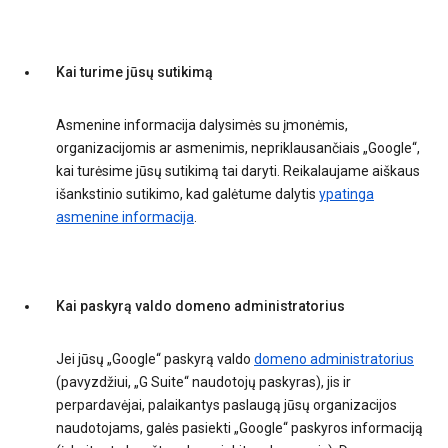
Kai turime jūsų sutikimą
Asmenine informacija dalysimės su įmonėmis,
organizacijomis ar asmenimis, nepriklausančiais „Google“,
kai turėsime jūsų sutikimą tai daryti. Reikalaujame aiškaus
išankstinio sutikimo, kad galėtume dalytis
ypatinga
asmenine informacija
.
Kai paskyrą valdo domeno administratorius
Jei jūsų „Google“ paskyrą valdo
domeno administratorius
(pavyzdžiui, „G Suite“ naudotojų paskyras), jis ir
perpardavėjai, palaikantys paslaugą jūsų organizacijos
naudotojams, galės pasiekti „Google“ paskyros informaciją