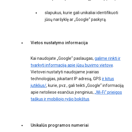
slapukus, kurie gali unikaliai identifikuoti
jūsų naršyklę ar „Google“ paskyrą.
Vietos nustatymo informacija
Kai naudojate „Google“ paslaugas,
galime rinkti ir
tvarkyti informaciją apie jūsų buvimo vietovę
.
Vietovei nustatyti naudojame įvairias
technologijas, įskaitant IP adresą, GPS
ir kitus
jutiklius/
, kurie, pvz., gali teikti „Google“ informaciją
apie netoliese esančius įrenginius,
„Wi-Fi“ prieigos
taškus ir mobiliojo ryšio bokštus
.
Unikalūs programos numeriai