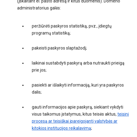
(įskaitant el. pašto adresą ir kitus duomenis). Domeno
administratorius galės:
peržiūrėti paskyros statistiką, pvz., įdiegtų
programų statistiką;
pakeisti paskyros slaptažodį;
laikinai sustabdyti paskyrą arba nutraukti prieigą
prie jos;
pasiekti ar išlaikyti informaciją, kuri yra paskyros
dalis;
gauti informacijos apie paskyrą, siekiant vykdyti
visus taikomus įstatymus, kitus teisės aktus,
teisinį
procesą ar teisiškai įpareigojantį valstybės ar
kitokios institucijos reikalavimą
;