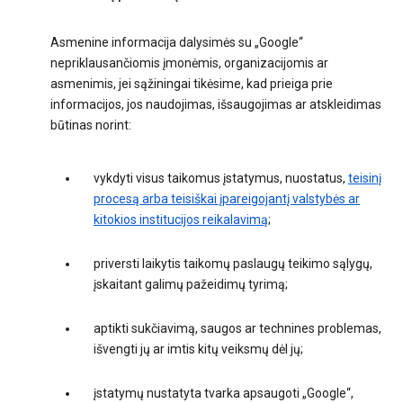
Asmenine informacija dalysimės su „Google“
nepriklausančiomis įmonėmis, organizacijomis ar
asmenimis, jei sąžiningai tikėsime, kad prieiga prie
informacijos, jos naudojimas, išsaugojimas ar atskleidimas
būtinas norint:
vykdyti visus taikomus įstatymus, nuostatus,
teisinį
procesą arba teisiškai įpareigojantį valstybės ar
kitokios institucijos reikalavimą
;
priversti laikytis taikomų paslaugų teikimo sąlygų,
įskaitant galimų pažeidimų tyrimą;
aptikti sukčiavimą, saugos ar technines problemas,
išvengti jų ar imtis kitų veiksmų dėl jų;
įstatymų nustatyta tvarka apsaugoti „Google“,