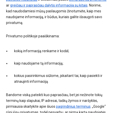
ar
greičiau ir paprasčiau dalytis informacija su kitais
. Norime,
kad naudodamiesi mūsų paslaugomis žinotumėte, kaip mes
naudojame informaciją, ir būdus, kuriais galite išsaugoti savo
privatumą.
Privatumo politikoje paaiškinama:
kokią informaciją renkame ir kodėl;
kaip naudojame tą informaciją;
kokius pasirinkimus siūlome, įskaitant tai, kaip pasiekti ir
atnaujinti informaciją.
Bandome viską pateikti kuo paprasčiau, bet jei nežinote tokių
terminų kaip slapukai, IP adresai, taškų žymos ir naršyklės,
pirmiausia skaitykite apie šiuos
pagrindinius terminus
. „Google“
rūpi jūsų privatumas, todėl nesvarbu, ar pirmą kartą naudojatės