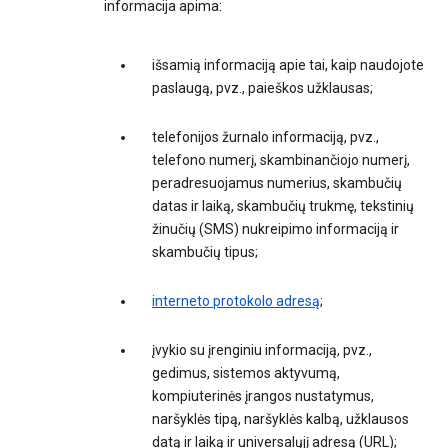
informacija apima:
išsamią informaciją apie tai, kaip naudojote
paslaugą, pvz., paieškos užklausas;
telefonijos žurnalo informaciją, pvz.,
telefono numerį, skambinančiojo numerį,
peradresuojamus numerius, skambučių
datas ir laiką, skambučių trukmę, tekstinių
žinučių (SMS) nukreipimo informaciją ir
skambučių tipus;
interneto protokolo adresą
;
įvykio su įrenginiu informaciją, pvz.,
gedimus, sistemos aktyvumą,
kompiuterinės įrangos nustatymus,
naršyklės tipą, naršyklės kalbą, užklausos
datą ir laiką ir universalųjį adresą (URL);