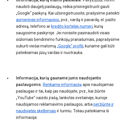
Informacija, kurią mums pateikiate.
Pavyzdžiui, norint
naudoti daugelį paslaugų, reikia prisiregistruoti gauti
„Google“ paskyrą. Kai užsiregistruosite, prašysime pateikti
asmeninės informacijos
, pvz., vardą ir pavardę, el. pašto
adresą, telefono ar
kredito kortelės numerį
, kurią
saugosime paskyroje. Jei norėsite pasinaudoti visais
siūlomais bendrinimo funkcijų pranašumais, paprašysime
sukurti viešai matomą
„Google“ profilį
, kuriame gali būti
pateikiamas jūsų vardas ir nuotrauka.
Informacija, kurią gauname jums naudojantis
paslaugomis.
Renkame informaciją
apie naudojamas
paslaugas ir tai, kaip jas naudojate, pvz., kai žiūrite
„YouTube“ vaizdo įrašą, lankotės svetainėje, kurioje
naudojamos reklamavimo paslaugos, arba
peržiūrite ir
naudojatės skelbimais
ir turiniu. Toliau pateikiama ši
informacija: