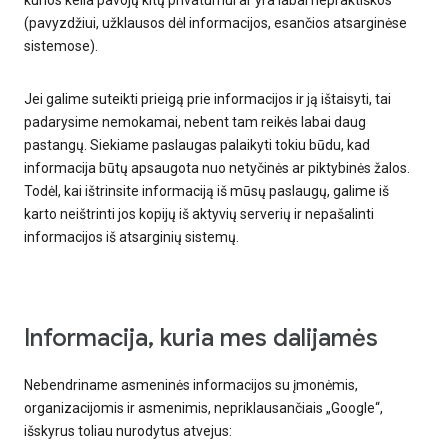
kurios kelia pavojų kitų privatumui ar yra labai nepraktiškos
(pavyzdžiui, užklausos dėl informacijos, esančios atsarginėse
sistemose).
Jei galime suteikti prieigą prie informacijos ir ją ištaisyti, tai
padarysime nemokamai, nebent tam reikės labai daug
pastangų. Siekiame paslaugas palaikyti tokiu būdu, kad
informacija būtų apsaugota nuo netyčinės ar piktybinės žalos.
Todėl, kai ištrinsite informaciją iš mūsų paslaugų, galime iš
karto neištrinti jos kopijų iš aktyvių serverių ir nepašalinti
informacijos iš atsarginių sistemų.
Informacija, kuria mes dalijamės
Nebendriname asmeninės informacijos su įmonėmis,
organizacijomis ir asmenimis, nepriklausančiais „Google“,
išskyrus toliau nurodytus atvejus: