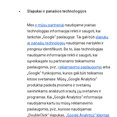
Slapukai ir panašios technologijos
Mes
ir mūsų partneriai
naudojame įvairias
technologijas informacijai rinkti ir saugoti, kai
lankotės „Google“ paslaugoje. Tai gali būti
slapukų
ar panašių technologijų
naudojimas naršyklei ir
įrenginiui identifikuoti. Be to, šias technologijas
naudojame informacijai rinkti ir saugoti, kai
sąveikaujate su partneriams teikiamomis
paslaugomis, pvz.,
reklamavimo paslaugomis
arba
„Google“ funkcijomis, kurios gali būti teikiamos
kitose svetainėse. Mūsų „Google Analytics“
produktai padeda įmonėms ir svetainių
savininkams analizuoti srautą į jų svetaines ir
programas. Kai „Google Analytics“ informacija
naudojama kartu su mūsų reklamavimo
paslaugomis, pvz., kuriose naudojamas
„DoubleClick“ slapukas,
„Google Analytics“ klientas