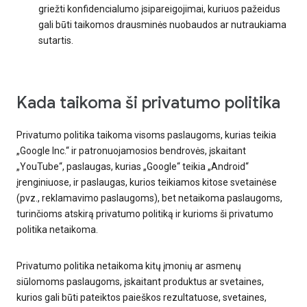
griežti konfidencialumo įsipareigojimai, kuriuos pažeidus
gali būti taikomos drausminės nuobaudos ar nutraukiama
sutartis.
Kada taikoma ši privatumo politika
Privatumo politika taikoma visoms paslaugoms, kurias teikia
„Google Inc.“ ir patronuojamosios bendrovės, įskaitant
„YouTube“, paslaugas, kurias „Google“ teikia „Android“
įrenginiuose, ir paslaugas, kurios teikiamos kitose svetainėse
(pvz., reklamavimo paslaugoms), bet netaikoma paslaugoms,
turinčioms atskirą privatumo politiką ir kurioms ši privatumo
politika netaikoma.
Privatumo politika netaikoma kitų įmonių ar asmenų
siūlomoms paslaugoms, įskaitant produktus ar svetaines,
kurios gali būti pateiktos paieškos rezultatuose, svetaines,