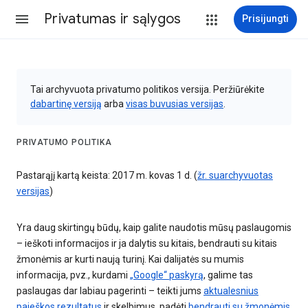
Privatumas ir sąlygos
Prisijungti
Tai archyvuota privatumo politikos versija. Peržiūrėkite
dabartinę versiją
arba
visas buvusias versijas
.
PRIVATUMO POLITIKA
Pastarąjį kartą keista: 2017 m. kovas 1 d. (
žr. suarchyvuotas
versijas
)
Yra daug skirtingų būdų, kaip galite naudotis mūsų paslaugomis
– ieškoti informacijos ir ja dalytis su kitais, bendrauti su kitais
žmonėmis ar kurti naują turinį. Kai dalijatės su mumis
informacija, pvz., kurdami
„Google“ paskyrą
, galime tas
paslaugas dar labiau pagerinti – teikti jums
aktualesnius
paieškos rezultatus
ir skelbimus, padėti
bendrauti su žmonėmis