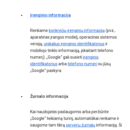
Įrenginio informacija
Renkame
konkrečių įrenginių informaciją
(pvz.,
aparatinės įrangos modelį, operacinės sistemos
versiją,
unikalius įrenginio identifikatorius
ir
mobiliojo tinklo informaciją, įskaitant telefono
numerį). „Google“ gali susieti
įrenginio
identifikatorius
arba
telefono numerį
su jūsų
„Google“ paskyra.
Žurnalo informacija
Kai naudojatės paslaugomis arba peržiūrite
„Google“ teikiamą turinį, automatiškai renkame ir
saugome tam tikrą
serverių žurnalų
informaciją. Ši