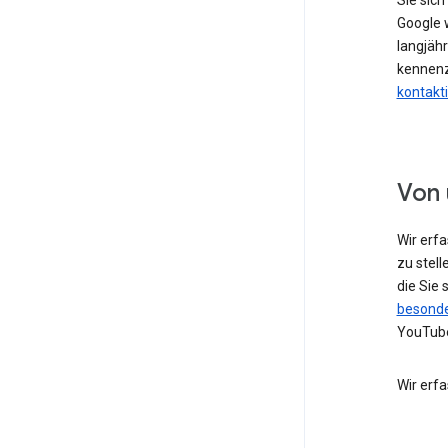
Sie sic
Google w
langjähr
kennenz
kontakt
Von 
Wir erf
zu stell
die Sie
besonde
YouTube
Wir erf