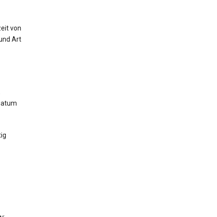
eit von
und Art
,
 Datum
ig