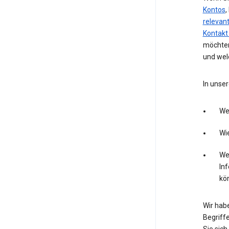
Kontos
,
relevan
Kontakt
möchten
und wel
In unser
We
Wie
Wel
In
kö
Wir hab
Begriffe