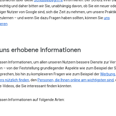
h zunächst über diese
Schlüsselbegriffe
informieren. Der Schutz Ihrer Da
ichtig und daher bitten wir Sie, unabhängig davon, ob Sie ein neuer od
iger Nutzer von Google sind, sich die Zeit zu nehmen, um unsere Prakti
ulernen – und wenn Sie dazu Fragen haben sollten, können Sie
uns
ieren
.
uns erhobene Informationen
assen Informationen, um allen unseren Nutzern bessere Dienste zur Ve
en – von der Feststellung grundlegender Aspekte wie zum Beispiel der 
 sprechen, bis hin zu komplexeren Fragen wie zum Beispiel der
Werbung, 
rs nützlich finden
, den
Personen, die Ihnen online am wichtigsten sind
,
-Videos, die Sie interessant finden könnten.
assen Informationen auf folgende Arten: