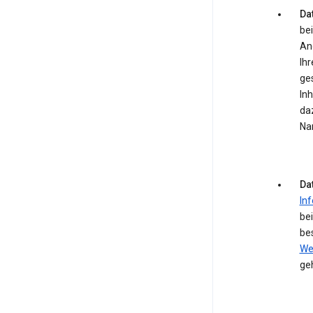
Dat
bei
An
Ihr
ge
In
daz
Na
Da
In
be
be
We
ge