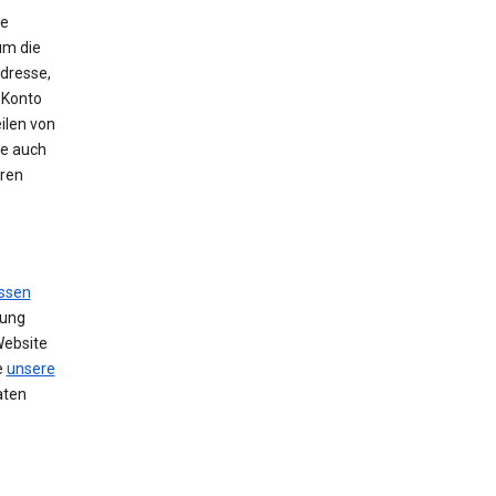
ie
um die
Adresse,
 Konto
ilen von
se auch
hren
ssen
zung
Website
e
unsere
aten