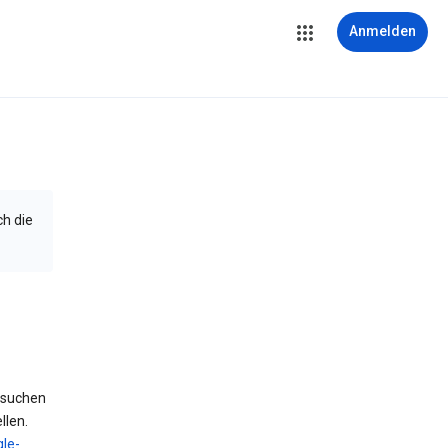
Anmelden
ch die
 suchen
llen.
le-