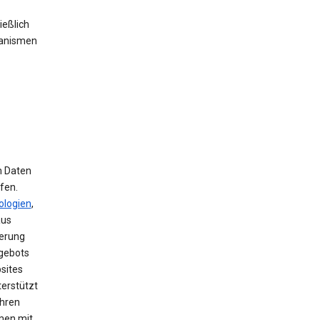
ießlich
hanismen
m Daten
fen.
ologien
,
aus
herung
ngebots
sites
terstützt
ihren
men mit