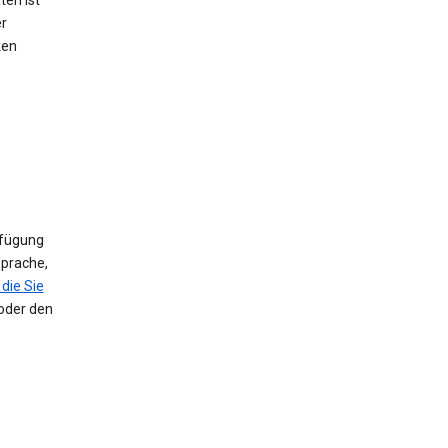
ten ist
er
ken
rfügung
Sprache,
die Sie
 oder den