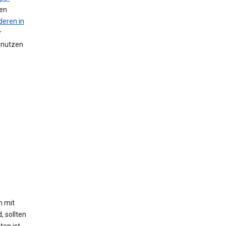
nen
deren in
r
n nutzen
n
h mit
, sollten