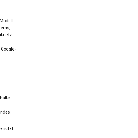
 Modell
tems,
nknetz
 Google-
halte
endes:
genutzt