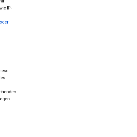
Wir
ie IP-
oder
iese
des
rechenden
wegen