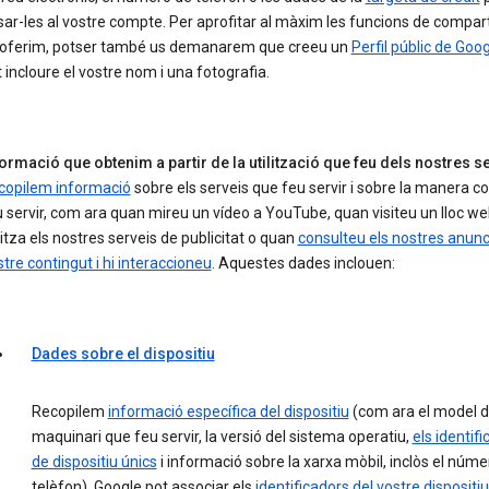
ar-les al vostre compte. Per aprofitar al màxim les funcions de compart
 oferim, potser també us demanarem que creeu un
Perfil públic de Goo
 incloure el vostre nom i una fotografia.
ormació que obtenim a partir de la utilització que feu dels nostres s
copilem informació
sobre els serveis que feu servir i sobre la manera c
 servir, com ara quan mireu un vídeo a YouTube, quan visiteu un lloc w
litza els nostres serveis de publicitat o quan
consulteu els nostres anunci
tre contingut i hi interaccioneu
. Aquestes dades inclouen:
Dades sobre el dispositiu
Recopilem
informació específica del dispositiu
(com ara el model 
maquinari que feu servir, la versió del sistema operatiu,
els identif
de dispositiu únics
i informació sobre la xarxa mòbil, inclòs el núme
telèfon). Google pot associar els
identificadors del vostre dispositiu