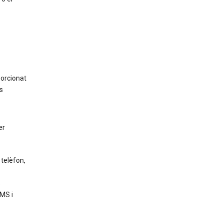
porcionat
s
er
telèfon,
s
MS i