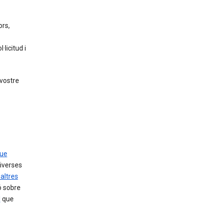
ors,
licitud i
 vostre
que
diverses
 altres
ó sobre
l
que