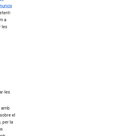
anuncis
etent-
om a
 les
r-les.
at amb
 sobre el
 per la
us