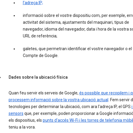
l’adreça IP;
informació sobre el vostre dispositiu com, per exemple, err
activitat del sistema, ajustaments del maquinari, tipus de
navegador, idioma del navegador, data i hora de la vostra sol·
URL de referència;
galetes, que permetran identificar el vostre navegador o el
Compte de Google.
Dades sobre la ubicació física
Quan feu servir els serveis de Google,
és possible que recopilem i 
processem informació sobre la vostra ubicació actual
. Fem servir 
tecnologies per determinar la ubicació, com ara l'adreça IP, el GPS
i
sensors
que, per exemple, poden proporcionar a Google informaci
els dispositius, els
punts d'accés Wi-Fi i les torres de telefonia mòbi
teniu a la vora.