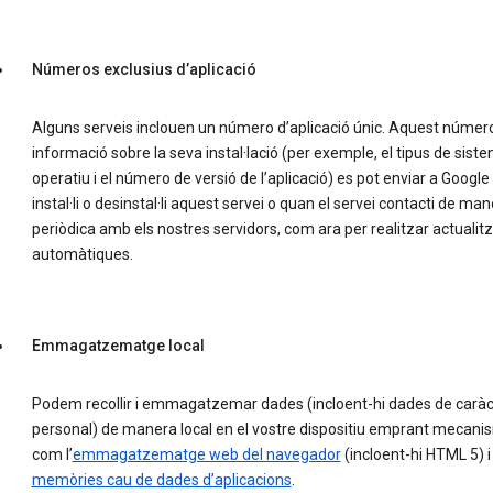
Números exclusius d’aplicació
Alguns serveis inclouen un número d’aplicació únic. Aquest número 
informació sobre la seva instal·lació (per exemple, el tipus de sist
operatiu i el número de versió de l’aplicació) es pot enviar a Googl
instal·li o desinstal·li aquest servei o quan el servei contacti de ma
periòdica amb els nostres servidors, com ara per realitzar actualit
automàtiques.
Emmagatzematge local
Podem recollir i emmagatzemar dades (incloent-hi dades de caràc
personal) de manera local en el vostre dispositiu emprant mecan
com l’
emmagatzematge web del navegador
(incloent-hi HTML 5) i
memòries cau de dades d’aplicacions
.