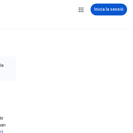
Inicia la sessió
la
ir
uan
e
),