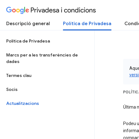
Privadesa i condicions
Descripció general
Política de Privadesa
Condic
Política de Privadesa
Marcs per a les transferències de
dades
Aques
versi
Termes clau
Socis
POLÍTI
Actualitzacions
Última m
Podeu ut
informa
compart