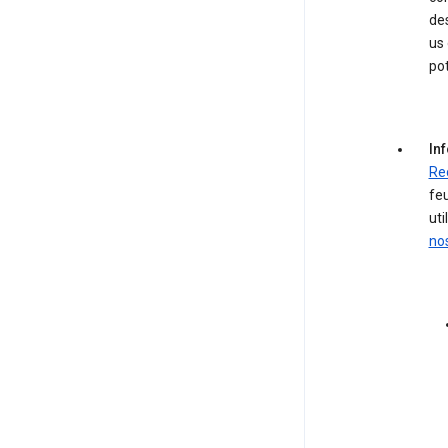
des
us
pot
Inf
Re
feu
uti
nos