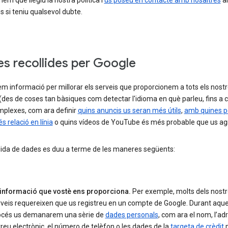
m que llegiu la nostra política i
us poseu en contacte amb nosaltres
a
s si teniu qualsevol dubte.
s recollides per Google
m informació per millorar els serveis que proporcionem a tots els nost
(des de coses tan bàsiques com detectar l'idioma en què parleu, fins a 
plexes, com ara definir
quins anuncis us seran més útils
,
amb quines p
s relació en línia
o quins vídeos de YouTube és més probable que us agr
llida de dades es duu a terme de les maneres següents:
 informació que vostè ens proporciona.
Per exemple, molts dels nost
veis requereixen que us registreu en un compte de Google. Durant aqu
océs us demanarem una sèrie de
dades personals
, com ara el nom, l’ad
reu electrònic, el número de telèfon o les dades de la
targeta de crèdit
p