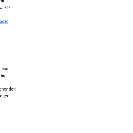
Wir
ie IP-
oder
iese
des
rechenden
wegen