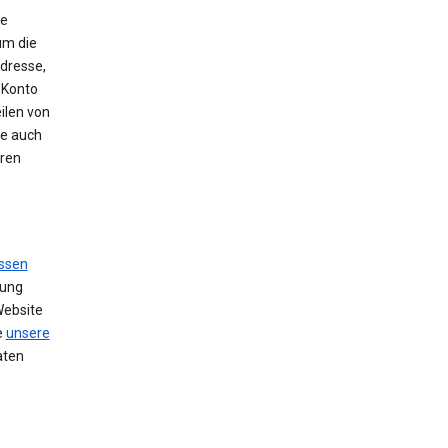
ie
um die
Adresse,
 Konto
ilen von
se auch
hren
ssen
zung
Website
e
unsere
aten