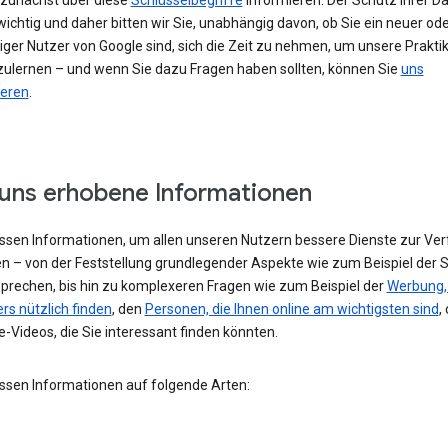
h zunächst über diese
Schlüsselbegriffe
informieren. Der Schutz Ihrer Da
ichtig und daher bitten wir Sie, unabhängig davon, ob Sie ein neuer od
iger Nutzer von Google sind, sich die Zeit zu nehmen, um unsere Prakti
ulernen – und wenn Sie dazu Fragen haben sollten, können Sie
uns
ieren
.
uns erhobene Informationen
assen Informationen, um allen unseren Nutzern bessere Dienste zur Ve
en – von der Feststellung grundlegender Aspekte wie zum Beispiel der 
 sprechen, bis hin zu komplexeren Fragen wie zum Beispiel der
Werbung, 
rs nützlich finden
, den
Personen, die Ihnen online am wichtigsten sind
,
-Videos, die Sie interessant finden könnten.
assen Informationen auf folgende Arten: