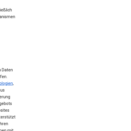
ießlich
hanismen
m Daten
fen.
ologien
,
aus
herung
ngebots
sites
terstützt
ihren
men mit