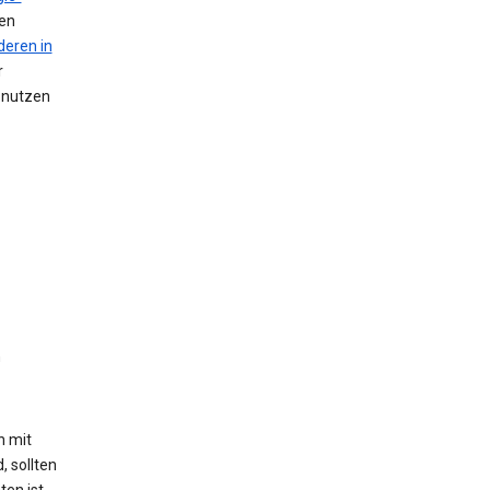
nen
deren in
r
n nutzen
n
h mit
, sollten