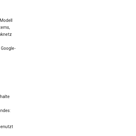
 Modell
tems,
nknetz
 Google-
halte
endes:
genutzt