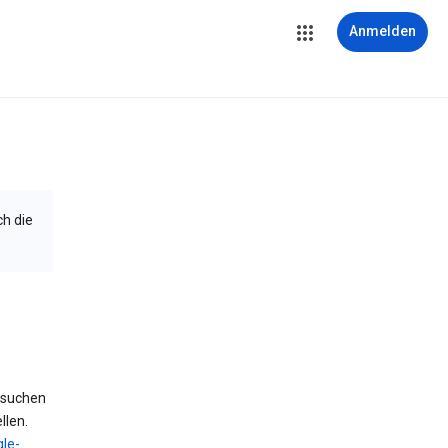
Anmelden
ch die
 suchen
llen.
le-