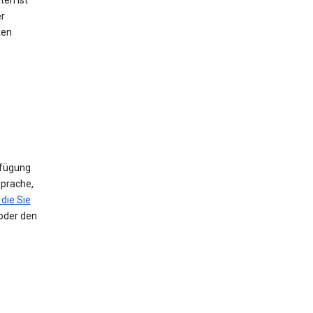
ten ist
er
ken
rfügung
Sprache,
die Sie
 oder den