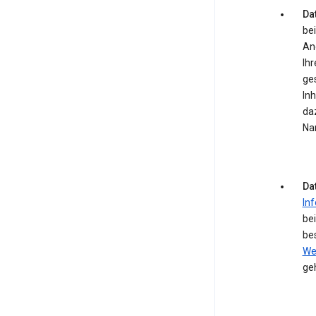
Dat
bei
An
Ihr
ge
In
daz
Na
Da
In
be
be
We
ge