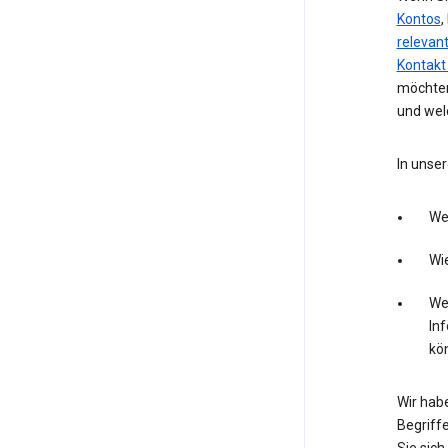
Kontos
,
relevan
Kontakt
möchten
und wel
In unser
We
Wie
Wel
In
kö
Wir hab
Begriffe