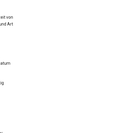
eit von
und Art
,
 Datum
ig