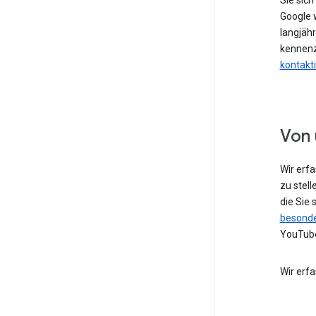
Sie sic
Google w
langjähr
kennenz
kontakt
Von 
Wir erf
zu stell
die Sie
besonde
YouTube
Wir erf