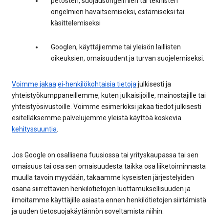
petosten, suojausongelmien tai teknisten
ongelmien havaitsemiseksi, estämiseksi tai
käsittelemiseksi
Googlen, käyttäjiemme tai yleisön laillisten
oikeuksien, omaisuudent ja turvan suojelemiseksi.
Voimme jakaa
ei-henkilökohtaisia tietoja
julkisesti ja
yhteistyökumppaneillemme, kuten julkaisijoille, mainostajille tai
yhteistyösivustoille. Voimme esimerkiksi jakaa tiedot julkisesti
esitelläksemme palvelujemme yleistä käyttöä koskevia
kehityssuuntia
.
Jos Google on osallisena fuusiossa tai yrityskaupassa tai sen
omaisuus tai osa sen omaisuudesta taikka osa liiketoiminnasta
muulla tavoin myydään, takaamme kyseisten järjestelyiden
osana siirrettävien henkilötietojen luottamuksellisuuden ja
ilmoitamme käyttäjille asiasta ennen henkilötietojen siirtämistä
ja uuden tietosuojakäytännön soveltamista niihin.