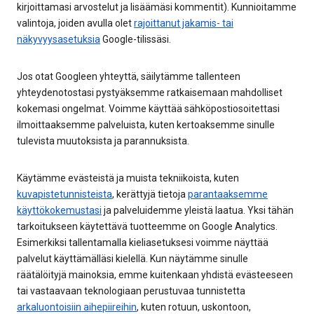
kirjoittamasi arvostelut ja lisäämäsi kommentit). Kunnioitamme
valintoja, joiden avulla olet
rajoittanut jakamis- tai
näkyvyysasetuksia
Google-tilissäsi.
Jos otat Googleen yhteyttä, säilytämme tallenteen
yhteydenotostasi pystyäksemme ratkaisemaan mahdolliset
kokemasi ongelmat. Voimme käyttää sähköpostiosoitettasi
ilmoittaaksemme palveluista, kuten kertoaksemme sinulle
tulevista muutoksista ja parannuksista.
Käytämme evästeistä ja muista tekniikoista, kuten
kuvapistetunnisteista
, kerättyjä tietoja
parantaaksemme
käyttökokemustasi
ja palveluidemme yleistä laatua. Yksi tähän
tarkoitukseen käytettävä tuotteemme on Google Analytics.
Esimerkiksi tallentamalla kieliasetuksesi voimme näyttää
palvelut käyttämälläsi kielellä. Kun näytämme sinulle
räätälöityjä mainoksia, emme kuitenkaan yhdistä evästeeseen
tai vastaavaan teknologiaan perustuvaa tunnistetta
arkaluontoisiin aihepiireihin
, kuten rotuun, uskontoon,