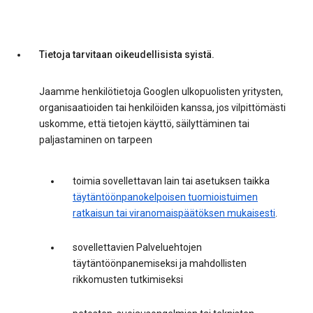
Tietoja tarvitaan oikeudellisista syistä.
Jaamme henkilötietoja Googlen ulkopuolisten yritysten,
organisaatioiden tai henkilöiden kanssa, jos vilpittömästi
uskomme, että tietojen käyttö, säilyttäminen tai
paljastaminen on tarpeen
toimia sovellettavan lain tai asetuksen taikka
täytäntöönpanokelpoisen tuomioistuimen
ratkaisun tai viranomaispäätöksen mukaisesti
.
sovellettavien Palveluehtojen
täytäntöönpanemiseksi ja mahdollisten
rikkomusten tutkimiseksi