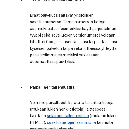
Yksilölliset sovellusnumerot
Eräät palvelut sisältävät yksilöllisen
sovellusnumeron. Tämä numero ja tietoja
asennuksestasi (esimerkiksi käyttöjärjestelmän
tyyppi sekä sovelluksen versionumero) voidaan
lähettää Googlelle asentaessasi tai poistaessasi
kyseisen palvelun tai palvelun ottaessa yhteyttä
palvelimiimme esimerkiksi hakiessaan
automaattisia päivityksiä.
Paikallinen tallennustila
Voimme paikallisesti kerätä ja tallentaa tietoja
(mukaan lukien henkilötietoja) laitteeseesi
käyttäen
selaimen tallennustilaa
(mukaan lukien
HTML 5),
sovellustietojen välimuistia
tai muita