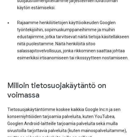
suojaustoimenpiteitämme järjestelmien luvattoman
käytön estämiseksi.
Rajaamme henkilötietojen käyttöoikeuden Googlen
työntekijöihin, sopimuskumppaneihimme ja muihin
edustajiimme, jotka tarvitsevat näitä tietoja käsitelläkseen
niitä puolestamme. Näitä henkilöitä sitoo
salassapitovelvollisuus, jonka rikkominen saattaa johtaa
esimerkiksi irtisanomiseen tai rikossyytteen nostamiseen.
Milloin tietosuojakäytäntö on
voimassa
Tietosuojakäytäntömme koskee kaikkia Google Inc:n ja sen
konserniyhtiöiden tarjoamia palveluita, kuten YouTubea,
Googlen Android-laitteille tarjoamia palveluita sekä muilla
sivustoilla tarjottavia palveluita (kuten mainospalveluitamme),