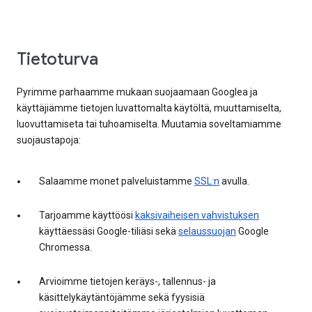
Tietoturva
Pyrimme parhaamme mukaan suojaamaan Googlea ja
käyttäjiämme tietojen luvattomalta käytöltä, muuttamiselta,
luovuttamiseta tai tuhoamiselta. Muutamia soveltamiamme
suojaustapoja:
Salaamme monet palveluistamme
SSL:n
avulla.
Tarjoamme käyttöösi
kaksivaiheisen vahvistuksen
käyttäessäsi Google-tiliäsi sekä
selaussuojan
Google
Chromessa.
Arvioimme tietojen keräys-, tallennus- ja
käsittelykäytäntöjämme sekä fyysisiä