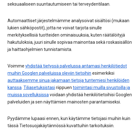
seksuaaliseen suuntautumiseen tai terveydentilaan.
Automaattiset järjestelmämme analysoivat sisältösi (mukaan
lukien sähköpostit), jotta ne voivat tarjota sinulle
merkityksellisiä tuotteiden ominaisuuksia, kuten räätälöityjä
hakutuloksia, juuri sinulle sopivaa mainontaa sekä roskasisällön
ja haittaohjelmien tunnistamista.
Voimme
yhdistää tietyssä palvelussa antamasi henkilötiedot
muihin Googlen palveluissa oleviin tietoihin
esimerkiksi
auttaaksemme sinua jakamaan tietoja tuntemiesi henkilöiden
kanssa
.
Tiliasetuksistasi
riippuen
toimintasi muilla sivustoilla ja
muissa sovelluksissa
voidaan yhdistää henkilötietoihisi Googlen
palveluiden ja sen näyttämien mainosten parantamiseksi.
Pyydämme lupaasi ennen, kun käytämme tietojasi muihin kuin
tässä Tietosuojakäytännössä kuvattuihin tarkoituksiin.