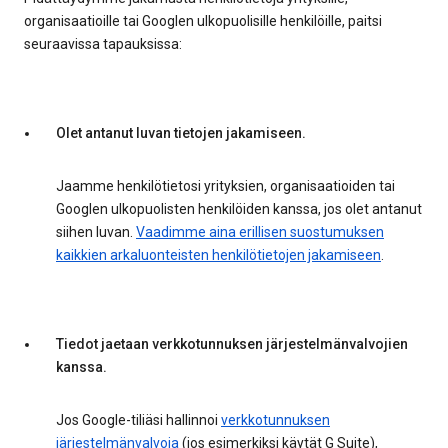
organisaatioille tai Googlen ulkopuolisille henkilöille, paitsi
seuraavissa tapauksissa:
Olet antanut luvan tietojen jakamiseen.
Jaamme henkilötietosi yrityksien, organisaatioiden tai
Googlen ulkopuolisten henkilöiden kanssa, jos olet antanut
siihen luvan.
Vaadimme aina erillisen suostumuksen
kaikkien arkaluonteisten henkilötietojen jakamiseen
.
Tiedot jaetaan verkkotunnuksen järjestelmänvalvojien
kanssa.
Jos Google-tiliäsi hallinnoi
verkkotunnuksen
järjestelmänvalvoja
(jos esimerkiksi käytät G Suite),