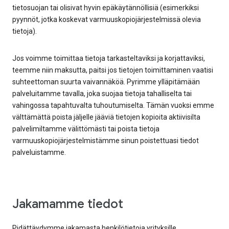
tietosuojan tai olisivat hyvin epäkäytännöllisiä (esimerkiksi
pyynnöt, jotka koskevat varmuuskopiojärjestelmissä olevia
tietoja).
Jos voimme toimittaa tietoja tarkasteltaviksi ja korjattaviksi,
teemme niin maksutta, paitsi jos tietojen toimittaminen vaatisi
suhteettoman suurta vaivannäköä. Pyrimme ylläpitämään
palveluitamme tavalla, joka suojaa tietoja tahalliselta tai
vahingossa tapahtuvalta tuhoutumiselta. Tämän vuoksi emme
välttämättä poista jäljelle jääviä tietojen kopioita aktiivisilta
palvelimiltamme välittömästi tai poista tietoja
varmuuskopiojärjestelmistämme sinun poistettuasi tiedot
palveluistamme.
Jakamamme tiedot
Pidättäydymme jakamasta henkilötietoja yrityksille,