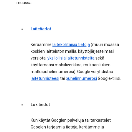
muassa:
Laitetiedot
Keräämme
laitekohtaisia tietoja
(muun muassa
koskien laitteiston mallia, käyttöjärjestelmäsi
versiota,
yksilöllisiä laitetunnisteita
sekä
käyttämääsi mobiiliverkkoa, mukaan lukien
matkapuhelinnumerosi). Google voi yhdistää
laitetunnisteesi
tai
puhelinnumerosi
Google-tiliisi.
Lokitiedot
Kun käytät Googlen palveluja tai tarkastelet
Googlen tarjoamia tietoja, keräämme ja