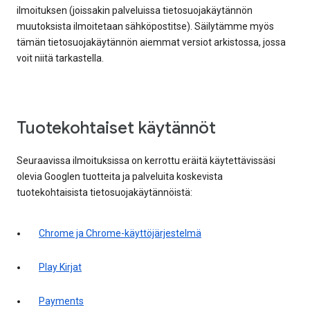
ilmoituksen (joissakin palveluissa tietosuojakäytännön
muutoksista ilmoitetaan sähköpostitse). Säilytämme myös
tämän tietosuojakäytännön aiemmat versiot arkistossa, jossa
voit niitä tarkastella.
Tuotekohtaiset käytännöt
Seuraavissa ilmoituksissa on kerrottu eräitä käytettävissäsi
olevia Googlen tuotteita ja palveluita koskevista
tuotekohtaisista tietosuojakäytännöistä:
Chrome ja Chrome-käyttöjärjestelmä
Play Kirjat
Payments