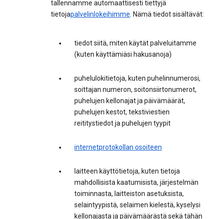
tallennamme automaattisesti tiettyjä
tietoja
palvelinlokeihimme
. Nämä tiedot sisältävät:
tiedot siitä, miten käytät palveluitamme
(kuten käyttämiäsi hakusanoja)
puhelulokitietoja, kuten puhelinnumerosi,
soittajan numeron, soitonsiirtonumerot,
puhelujen kellonajat ja päivämäärät,
puhelujen kestot, tekstiviestien
reititystiedot ja puhelujen tyypit
internetprotokollan osoiteen
laitteen käyttötietoja, kuten tietoja
mahdollisista kaatumisista, järjestelmän
toiminnasta, laitteiston asetuksista,
selaintyypistä, selaimen kielestä, kyselysi
kellonajasta ja päivämäärästä sekä tähän