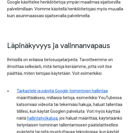
Google käsittelee henkilötietoja ympäri maailmaa sijaitsevilla
palvelimillaan. Voimme käsitellä henkilötietojasi myös muualla
kuin asuinmaassasi sijaitsevalla palvelimella.
Läpinäkyvyys ja valinnanvapaus
Ihmisillä on erilaisia tietosuojatarpeita. Tavoitteemme on
ilmoittaa selkeästi, mitä tietoja keräämme, jotta voit itse
päättää, miten tietojasi käytetään. Voit esimerkiksi:
Tarkastele ja päivitä Google-toimintojen hallintaa
määrittääksesi, millaisia tietoja, esimerkiksi YouTubessa
katsomiasi videoita tai tekemiäsi hakuja, haluat tallentaa
tilillesi, kun käytät Googlen palveluita. Voit myös käyttää
näitä
hallintatyökaluja
, jos haluat määrittää, käytetäänkö
tietynlaisen toiminnan tallentamiseen päätelaitteellesi
evästeitä tai niitä muistuttavaa teknologiaa, kun käytät