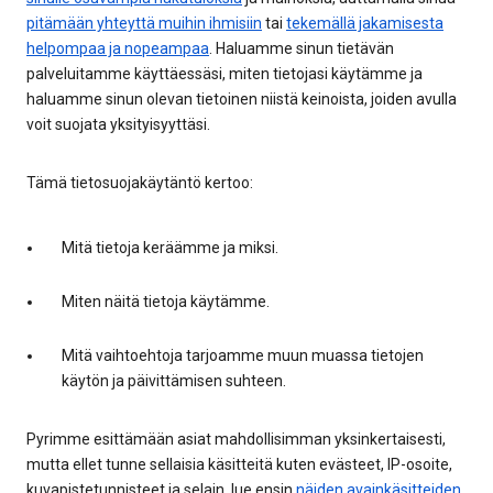
pitämään yhteyttä muihin ihmisiin
tai
tekemällä jakamisesta
helpompaa ja nopeampaa
. Haluamme sinun tietävän
palveluitamme käyttäessäsi, miten tietojasi käytämme ja
haluamme sinun olevan tietoinen niistä keinoista, joiden avulla
voit suojata yksityisyyttäsi.
Tämä tietosuojakäytäntö kertoo:
Mitä tietoja keräämme ja miksi.
Miten näitä tietoja käytämme.
Mitä vaihtoehtoja tarjoamme muun muassa tietojen
käytön ja päivittämisen suhteen.
Pyrimme esittämään asiat mahdollisimman yksinkertaisesti,
mutta ellet tunne sellaisia käsitteitä kuten evästeet, IP-osoite,
kuvapistetunnisteet ja selain, lue ensin
näiden avainkäsitteiden