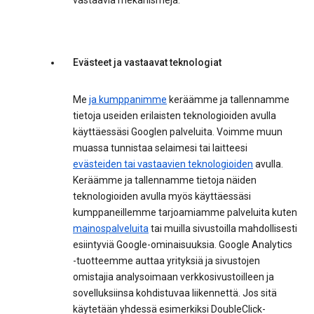
vastaavia mekanismeja.
Evästeet ja vastaavat teknologiat
Me
ja kumppanimme
keräämme ja tallennamme
tietoja useiden erilaisten teknologioiden avulla
käyttäessäsi Googlen palveluita. Voimme muun
muassa tunnistaa selaimesi tai laitteesi
evästeiden tai vastaavien teknologioiden
avulla.
Keräämme ja tallennamme tietoja näiden
teknologioiden avulla myös käyttäessäsi
kumppaneillemme tarjoamiamme palveluita kuten
mainospalveluita
tai muilla sivustoilla mahdollisesti
esiintyviä Google-ominaisuuksia. Google Analytics
-tuotteemme auttaa yrityksiä ja sivustojen
omistajia analysoimaan verkkosivustoilleen ja
sovelluksiinsa kohdistuvaa liikennettä. Jos sitä
käytetään yhdessä esimerkiksi DoubleClick-