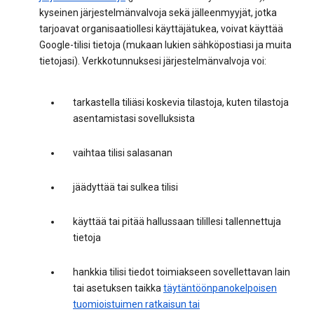
kyseinen järjestelmänvalvoja sekä jälleenmyyjät, jotka
tarjoavat organisaatiollesi käyttäjätukea, voivat käyttää
Google-tilisi tietoja (mukaan lukien sähköpostiasi ja muita
tietojasi). Verkkotunnuksesi järjestelmänvalvoja voi:
tarkastella tiliäsi koskevia tilastoja, kuten tilastoja
asentamistasi sovelluksista
vaihtaa tilisi salasanan
jäädyttää tai sulkea tilisi
käyttää tai pitää hallussaan tilillesi tallennettuja
tietoja
hankkia tilisi tiedot toimiakseen sovellettavan lain
tai asetuksen taikka
täytäntöönpanokelpoisen
tuomioistuimen ratkaisun tai