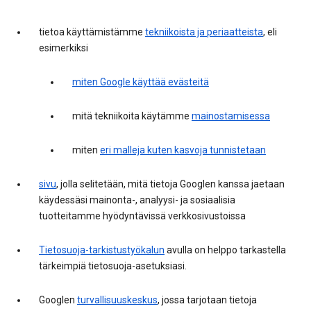
tietoa käyttämistämme
tekniikoista ja periaatteista
, eli
esimerkiksi
miten Google käyttää evästeitä
mitä tekniikoita käytämme
mainostamisessa
miten
eri malleja kuten kasvoja tunnistetaan
sivu
, jolla selitetään, mitä tietoja Googlen kanssa jaetaan
käydessäsi mainonta-, analyysi- ja sosiaalisia
tuotteitamme hyödyntävissä verkkosivustoissa
Tietosuoja-tarkistustyökalun
avulla on helppo tarkastella
tärkeimpiä tietosuoja-asetuksiasi.
Googlen
turvallisuuskeskus
, jossa tarjotaan tietoja