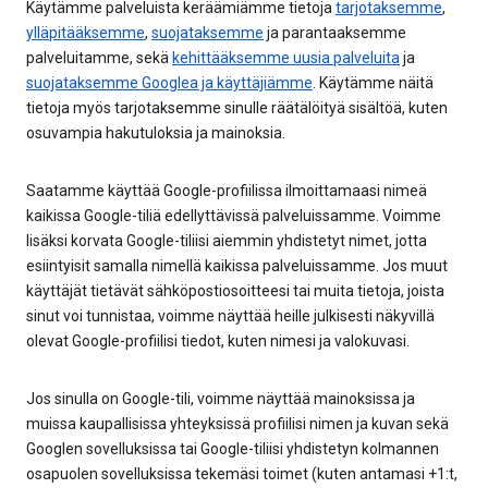
Käytämme palveluista keräämiämme tietoja
tarjotaksemme
,
ylläpitääksemme
,
suojataksemme
ja parantaaksemme
palveluitamme, sekä
kehittääksemme uusia palveluita
ja
suojataksemme Googlea ja käyttäjiämme
. Käytämme näitä
tietoja myös tarjotaksemme sinulle räätälöityä sisältöä, kuten
osuvampia hakutuloksia ja mainoksia.
Saatamme käyttää Google-profiilissa ilmoittamaasi nimeä
kaikissa Google-tiliä edellyttävissä palveluissamme. Voimme
lisäksi korvata Google-tiliisi aiemmin yhdistetyt nimet, jotta
esiintyisit samalla nimellä kaikissa palveluissamme. Jos muut
käyttäjät tietävät sähköpostiosoitteesi tai muita tietoja, joista
sinut voi tunnistaa, voimme näyttää heille julkisesti näkyvillä
olevat Google-profiilisi tiedot, kuten nimesi ja valokuvasi.
Jos sinulla on Google-tili, voimme näyttää mainoksissa ja
muissa kaupallisissa yhteyksissä profiilisi nimen ja kuvan sekä
Googlen sovelluksissa tai Google-tiliisi yhdistetyn kolmannen
osapuolen sovelluksissa tekemäsi toimet (kuten antamasi +1:t,