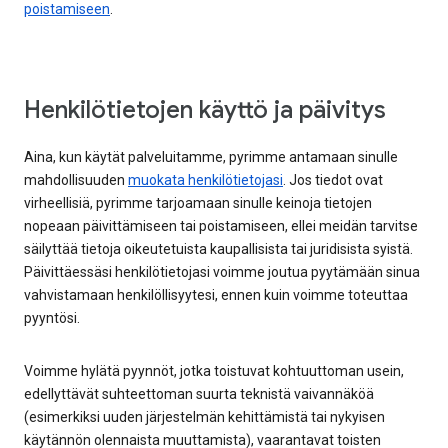
poistamiseen
.
Henkilötietojen käyttö ja päivitys
Aina, kun käytät palveluitamme, pyrimme antamaan sinulle
mahdollisuuden
muokata henkilötietojasi
. Jos tiedot ovat
virheellisiä, pyrimme tarjoamaan sinulle keinoja tietojen
nopeaan päivittämiseen tai poistamiseen, ellei meidän tarvitse
säilyttää tietoja oikeutetuista kaupallisista tai juridisista syistä.
Päivittäessäsi henkilötietojasi voimme joutua pyytämään sinua
vahvistamaan henkilöllisyytesi, ennen kuin voimme toteuttaa
pyyntösi.
Voimme hylätä pyynnöt, jotka toistuvat kohtuuttoman usein,
edellyttävät suhteettoman suurta teknistä vaivannäköä
(esimerkiksi uuden järjestelmän kehittämistä tai nykyisen
käytännön olennaista muuttamista), vaarantavat toisten