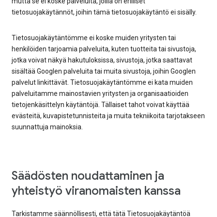
mutta se ei koske palveluita, joilla on erilliset
tietosuojakäytännöt, joihin tämä tietosuojakäytäntö ei sisälly.
Tietosuojakäytäntömme ei koske muiden yritysten tai
henkilöiden tarjoamia palveluita, kuten tuotteita tai sivustoja,
jotka voivat näkyä hakutuloksissa, sivustoja, jotka saattavat
sisältää Googlen palveluita tai muita sivustoja, joihin Googlen
palvelut linkittävät. Tietosuojakäytäntömme ei kata muiden
palveluitamme mainostavien yritysten ja organisaatioiden
tietojenkäsittelyn käytäntöjä. Tällaiset tahot voivat käyttää
evästeitä, kuvapistetunnisteita ja muita tekniikoita tarjotakseen
suunnattuja mainoksia.
Säädösten noudattaminen ja
yhteistyö viranomaisten kanssa
Tarkistamme säännöllisesti, että tätä Tietosuojakäytäntöä