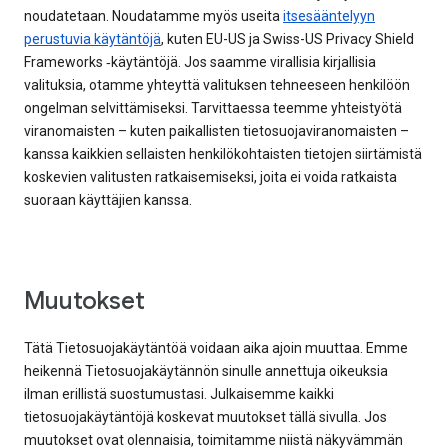
noudatetaan. Noudatamme myös useita
itsesääntelyyn
perustuvia käytäntöjä
, kuten EU-US ja Swiss-US Privacy Shield
Frameworks ‑käytäntöjä. Jos saamme virallisia kirjallisia
valituksia, otamme yhteyttä valituksen tehneeseen henkilöön
ongelman selvittämiseksi. Tarvittaessa teemme yhteistyötä
viranomaisten – kuten paikallisten tietosuojaviranomaisten –
kanssa kaikkien sellaisten henkilökohtaisten tietojen siirtämistä
koskevien valitusten ratkaisemiseksi, joita ei voida ratkaista
suoraan käyttäjien kanssa.
Muutokset
Tätä Tietosuojakäytäntöä voidaan aika ajoin muuttaa. Emme
heikennä Tietosuojakäytännön sinulle annettuja oikeuksia
ilman erillistä suostumustasi. Julkaisemme kaikki
tietosuojakäytäntöjä koskevat muutokset tällä sivulla. Jos
muutokset ovat olennaisia, toimitamme niistä näkyvämmän