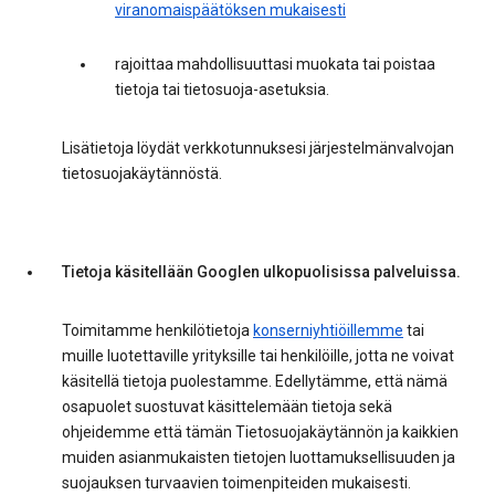
viranomaispäätöksen mukaisesti
rajoittaa mahdollisuuttasi muokata tai poistaa
tietoja tai tietosuoja-asetuksia.
Lisätietoja löydät verkkotunnuksesi järjestelmänvalvojan
tietosuojakäytännöstä.
Tietoja käsitellään Googlen ulkopuolisissa palveluissa.
Toimitamme henkilötietoja
konserniyhtiöillemme
tai
muille luotettaville yrityksille tai henkilöille, jotta ne voivat
käsitellä tietoja puolestamme. Edellytämme, että nämä
osapuolet suostuvat käsittelemään tietoja sekä
ohjeidemme että tämän Tietosuojakäytännön ja kaikkien
muiden asianmukaisten tietojen luottamuksellisuuden ja
suojauksen turvaavien toimenpiteiden mukaisesti.