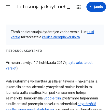
Tietosuoja ja käyttöehdot
Kirjaudu
Tämä on tietosuojakäytäntöjen vanha versio. Lue
uusi
versio
tai tarkastele
kaikkia aiempia versioita
.
TIETOSUOJAKÄYTÄNTÖ
Viimeisin päivitys: 17. huhtikuuta 2017 (
näytä arkistoidut
versiot
)
Palveluitamme voi käyttää useilla eri tavoilla – hakemalla ja
jakamalla tietoa, olemalla yhteydessä muihin ihmisiin tai
luomalla uutta sisältöä. Kun jaat kanssamme tietoja,
esimerkiksi hankkimalla
Google-tilin
, pystymme tarjoamaan
sinulle entistä parempia palveluita esimerkiksi
näyttämällä
sinulle osuvampia hakutuloksia
ja mainoksia, auttamalla sinua