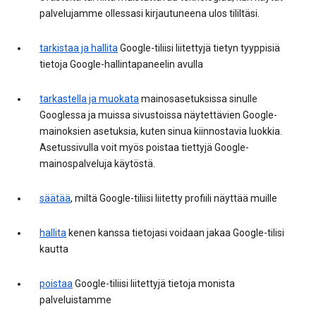
palvelujamme ollessasi kirjautuneena ulos tililtäsi.
tarkistaa ja hallita
Google-tiliisi liitettyjä tietyn tyyppisiä
tietoja Google-hallintapaneelin avulla
tarkastella ja muokata
mainosasetuksissa sinulle
Googlessa ja muissa sivustoissa näytettävien Google-
mainoksien asetuksia, kuten sinua kiinnostavia luokkia.
Asetussivulla voit myös poistaa tiettyjä Google-
mainospalveluja käytöstä.
säätää
, miltä Google-tiliisi liitetty profiili näyttää muille
hallita
kenen kanssa tietojasi voidaan jakaa Google-tilisi
kautta
poistaa
Google-tiliisi liitettyjä tietoja monista
palveluistamme