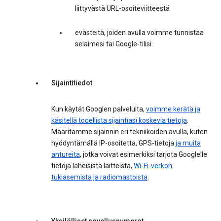
liittyvästä URL-osoiteviitteestä
evästeitä, joiden avulla voimme tunnistaa
selaimesi tai Google-tilisi.
Sijaintitiedot
Kun käytät Googlen palveluita,
voimme kerätä ja
käsitellä todellista sijaintiasi koskevia tietoja
.
Määritämme sijainnin eri tekniikoiden avulla, kuten
hyödyntämällä IP-osoitetta, GPS-tietoja
ja muita
antureita
, jotka voivat esimerkiksi tarjota Googlelle
tietoja läheisistä laitteista,
Wi-Fi-verkon
tukiasemista ja radiomastoista
.