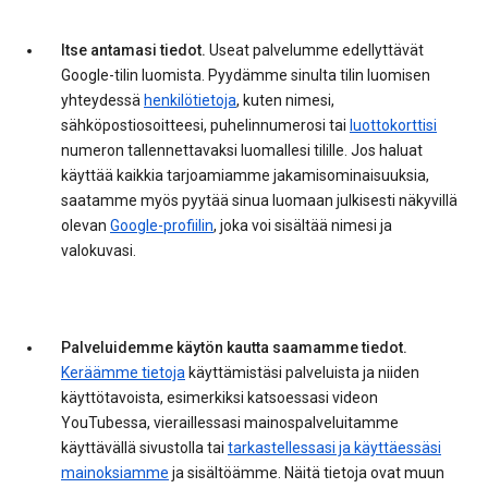
Itse antamasi tiedot.
Useat palvelumme edellyttävät
Google-tilin luomista. Pyydämme sinulta tilin luomisen
yhteydessä
henkilötietoja
, kuten nimesi,
sähköpostiosoitteesi, puhelinnumerosi tai
luottokorttisi
numeron tallennettavaksi luomallesi tilille. Jos haluat
käyttää kaikkia tarjoamiamme jakamisominaisuuksia,
saatamme myös pyytää sinua luomaan julkisesti näkyvillä
olevan
Google-profiilin
, joka voi sisältää nimesi ja
valokuvasi.
Palveluidemme käytön kautta saamamme tiedot.
Keräämme tietoja
käyttämistäsi palveluista ja niiden
käyttötavoista, esimerkiksi katsoessasi videon
YouTubessa, vieraillessasi mainospalveluitamme
käyttävällä sivustolla tai
tarkastellessasi ja käyttäessäsi
mainoksiamme
ja sisältöämme. Näitä tietoja ovat muun