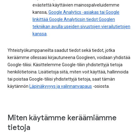
evästettä käyttävien mainospalveluidemme
kanssa,
Google Analytics -asiakas tai Google
linkittää Google Analyticsin tiedot Googlen
tekniikan avulla useiden sivustojen vierailutietojen
kanssa
.
Yhteistyökumppaneilta saadut tiedot sekä tiedot, jotka
keräämme ollessasi kirjautuneena Googleen, voidaan yhdistää
Google-tiliisi. Käsittelemme Google-tiliin yhdistettyjä tietoja
henkilötietoina. Lisätietoja siitä, miten voit käyttää, hallinnoida
tai poistaa Google-tiliisi yhdistettyjä tietoja, saat tämän
käytännön
Läpinäkyvyys ja valinnanvapaus
-osiosta.
Miten käytämme keräämiämme
tietoja