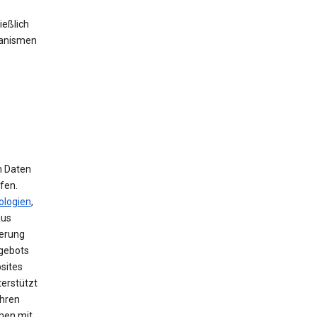
ießlich
hanismen
m Daten
fen.
ologien
,
aus
herung
ngebots
sites
terstützt
ihren
men mit