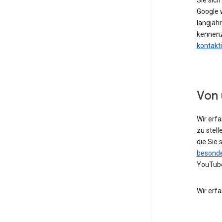
Sie sic
Google w
langjähr
kennenz
kontakt
Von 
Wir erf
zu stell
die Sie
besonde
YouTube
Wir erf