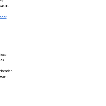
Wir
ie IP-
oder
iese
des
rechenden
wegen