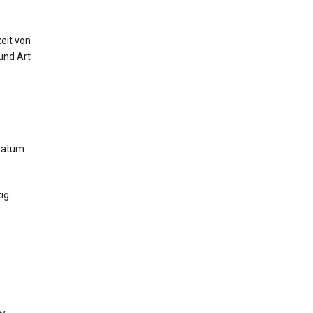
eit von
und Art
,
 Datum
ig