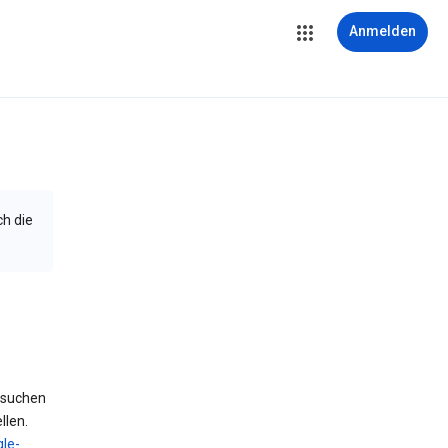
Anmelden
ch die
 suchen
llen.
le-