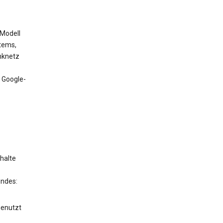
 Modell
tems,
nknetz
 Google-
halte
endes:
genutzt