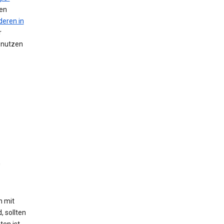
nen
deren in
r
n nutzen
n
h mit
, sollten