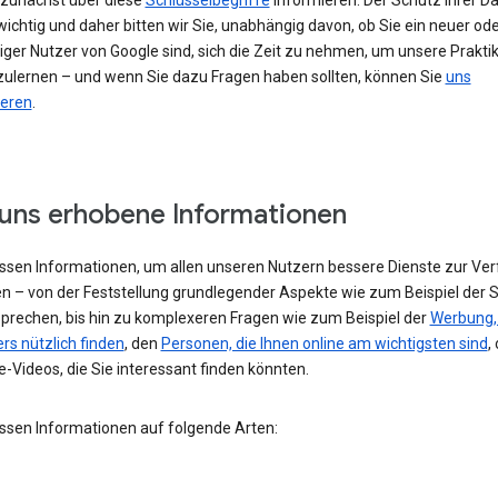
h zunächst über diese
Schlüsselbegriffe
informieren. Der Schutz Ihrer Da
ichtig und daher bitten wir Sie, unabhängig davon, ob Sie ein neuer od
iger Nutzer von Google sind, sich die Zeit zu nehmen, um unsere Prakti
ulernen – und wenn Sie dazu Fragen haben sollten, können Sie
uns
ieren
.
uns erhobene Informationen
assen Informationen, um allen unseren Nutzern bessere Dienste zur Ve
en – von der Feststellung grundlegender Aspekte wie zum Beispiel der 
 sprechen, bis hin zu komplexeren Fragen wie zum Beispiel der
Werbung, 
rs nützlich finden
, den
Personen, die Ihnen online am wichtigsten sind
,
-Videos, die Sie interessant finden könnten.
assen Informationen auf folgende Arten: