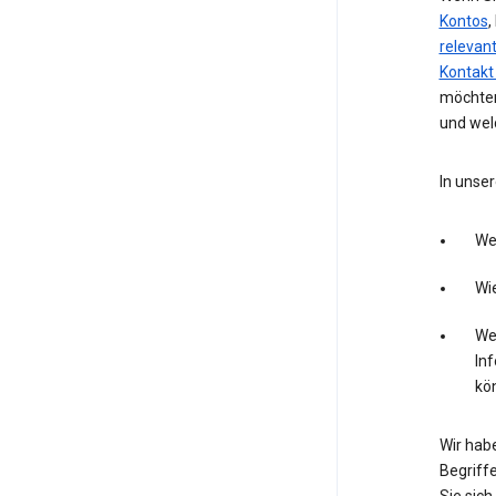
Kontos
,
relevan
Kontakt
möchten
und wel
In unser
We
Wie
Wel
In
kö
Wir hab
Begriffe