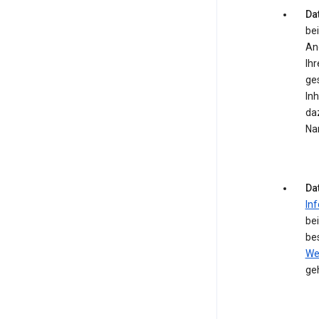
Dat
bei
An
Ihr
ge
In
daz
Na
Da
In
be
be
We
ge