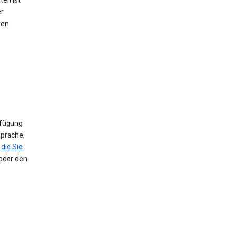
ten ist
er
ken
rfügung
Sprache,
die Sie
 oder den