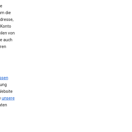
ie
um die
Adresse,
 Konto
ilen von
se auch
hren
ssen
zung
Website
e
unsere
aten