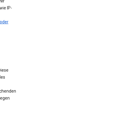
Wir
ie IP-
oder
iese
des
rechenden
wegen