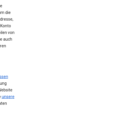
ie
um die
Adresse,
 Konto
ilen von
se auch
hren
ssen
zung
Website
e
unsere
aten