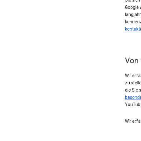
Sie sic
Google w
langjähr
kennenz
kontakt
Von 
Wir erf
zu stell
die Sie
besonde
YouTube
Wir erf