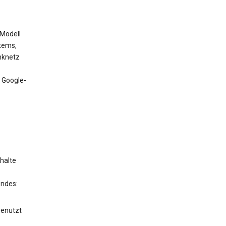
 Modell
tems,
nknetz
 Google-
halte
endes:
genutzt