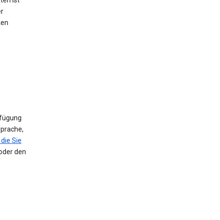
ten ist
er
ken
rfügung
Sprache,
die Sie
 oder den