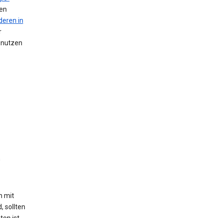
nen
deren in
r
n nutzen
n
h mit
, sollten