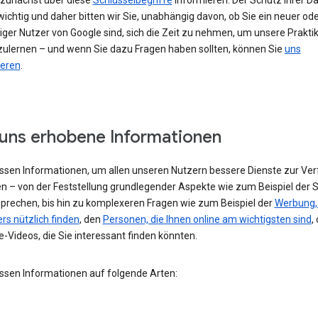
h zunächst über diese
Schlüsselbegriffe
informieren. Der Schutz Ihrer Da
ichtig und daher bitten wir Sie, unabhängig davon, ob Sie ein neuer od
iger Nutzer von Google sind, sich die Zeit zu nehmen, um unsere Prakti
ulernen – und wenn Sie dazu Fragen haben sollten, können Sie
uns
ieren
.
uns erhobene Informationen
assen Informationen, um allen unseren Nutzern bessere Dienste zur Ve
en – von der Feststellung grundlegender Aspekte wie zum Beispiel der 
 sprechen, bis hin zu komplexeren Fragen wie zum Beispiel der
Werbung, 
rs nützlich finden
, den
Personen, die Ihnen online am wichtigsten sind
,
-Videos, die Sie interessant finden könnten.
assen Informationen auf folgende Arten: