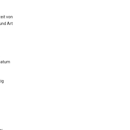
eit von
und Art
,
 Datum
ig