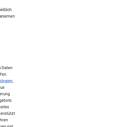
ießlich
hanismen
m Daten
fen.
ologien
,
aus
herung
ngebots
sites
terstützt
ihren
men mit