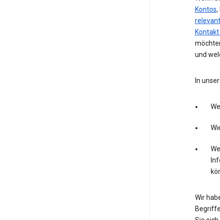
Kontos
,
relevan
Kontakt
möchten
und wel
In unser
We
Wie
Wel
In
kö
Wir hab
Begriffe