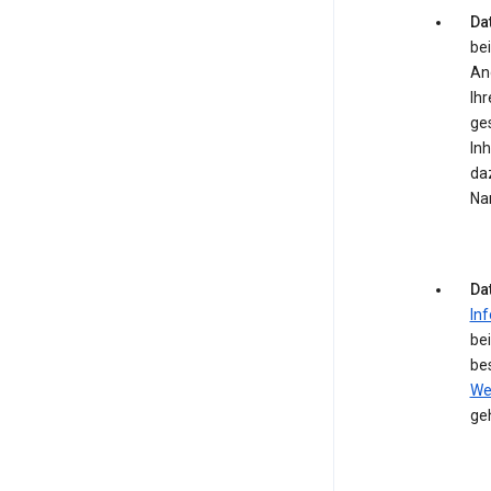
Dat
bei
An
Ihr
ge
In
daz
Na
Da
In
be
be
We
ge