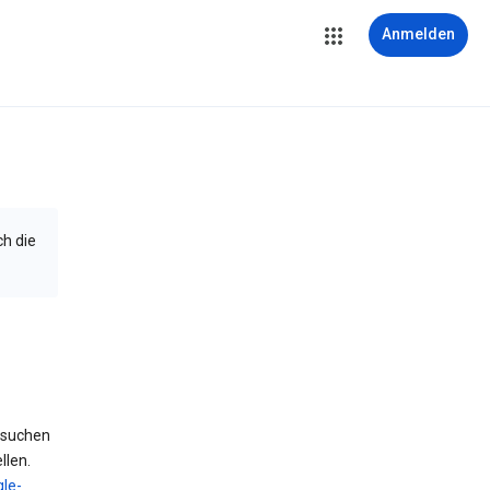
Anmelden
ch die
 suchen
llen.
le-