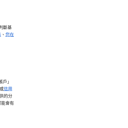
判斷基
告
、
您在
 帳戶」
或
信用
供的分
可能會有