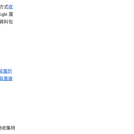
方式
收
le 廣
資料包
裝置的
裝置識
自動收集特