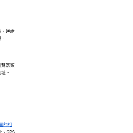
碼、通話
型。
瀏覽器類
網址。
置的相
、GPS