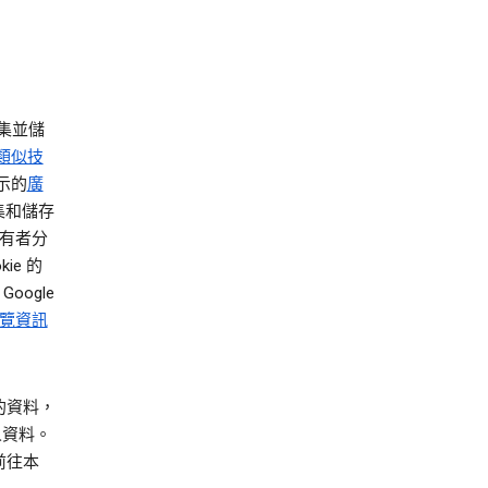
集並儲
及類似技
示的
廣
集和儲存
站擁有者分
ie 的
Google
覽資訊
的資料，
人資料。
前往本