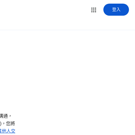
登入
溝通，
)，您將
其他人交