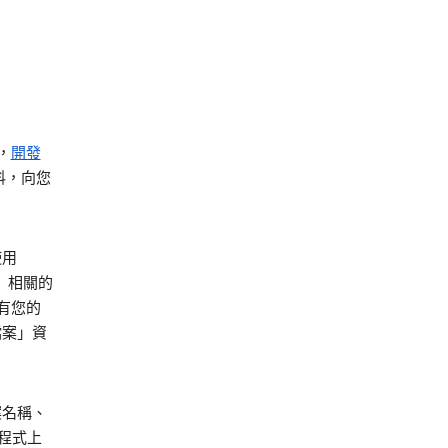
，
開發
料，向您
使用
戶」相關的
有您的
檔案」資
案名稱、
用程式上