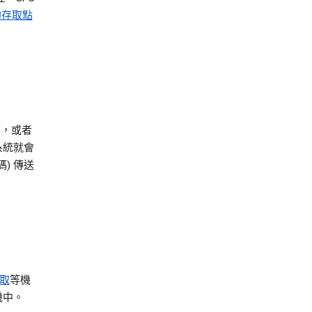
 的存取點
務，或者
系統就會
) 傳送
取
等機
機中。