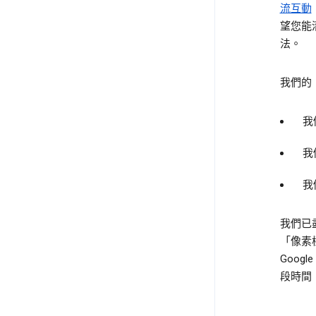
流互動
望您能
法。
我們的
我
我
我
我們已
「像素
Goog
段時間