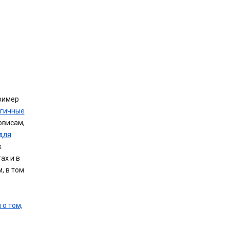
ример
огичные
рвисам,
для
х
ах и в
, в том
 о том,