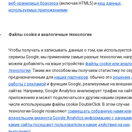
веб-хранилище браузера
(включая HTML5) и
кеш данных,
используемых приложениями
.
Файлы cookie и аналогичные технологии
Чтобы получать и записывать данные о том, как используются
сервисы Google, мы применяем самые разные технологии, нап
можем добавлять на ваше устройство
файлы cookie или анал
технологии
. Таким же способом мы получаем статистику по се
предназначенным для
наших партнеров
: обычно это
решения 
работы с рекламой
и функции Google, реализуемые на внешни
сайтах. Например, Google Analytics анализирует трафик на сайт
приложениях и может подключаться к другим нашим сервисам
числе использующим файлы cookie DoubleClick. В этом случае
технологии Google позволяют
совмещать собранную нами или
владельцем аккаунта Google Analytics информацию с данными
какие сайты посещают пользователи и какие действия на них
выполняют
.