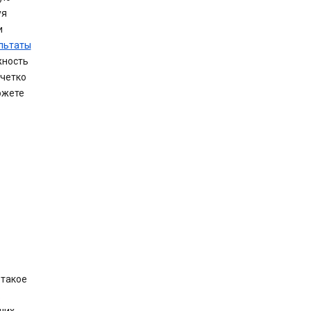
уя
и
льтаты
жность
 четко
ожете
 такое