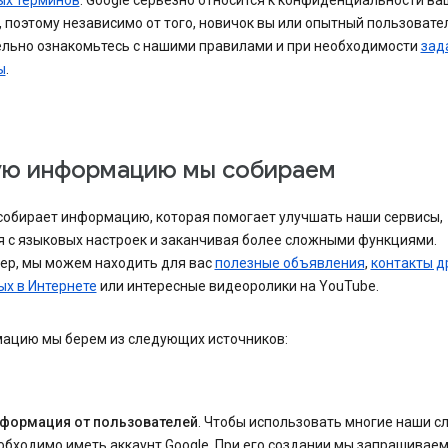
ых терминов
. Google серьезно относится к конфиденциальности ва
 поэтому независимо от того, новичок вы или опытный пользовате
ельно ознакомьтесь с нашими правилами и при необходимости
зад
ы
.
ую информацию мы собираем
 собирает информацию, которая помогает улучшать наши сервисы,
я с языковых настроек и заканчивая более сложными функциями.
ер, мы можем находить для вас
полезные объявления
,
контакты д
ых в Интернете
или интересные видеоролики на YouTube.
ацию мы берем из следующих источников:
формация от пользователей
. Чтобы использовать многие наши с
обходимо иметь аккаунт Google. При его создании мы запрашиваем