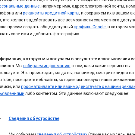
рсональные данные
, например имя, адрес электронной почты, ном
лефона или
реквизиты кредитной карты
, и сохраняем их в вашем ак
х, кто желает задействовать все возможности совместного доступ
кже просим создать общедоступный
профиль Google
, в котором м
азать свое имя и добавить фотографию.
формация, которую мы получаем в результате использования в
рвисов
. Мы
собираем информацию
о том, как и какие сервисы вы
пользуете. Это происходит, когда вы, например, смотрите видео на
uTube, посещаете веб-сайты, которые используют наши рекламны
рвисы, или
просматриваете или взаимодействуете с нашими рекл
ъявлениями
либо контентом. Эти данные включают следующее:
Сведения об устройстве
Мы собираем
сведения об устройствах
(такие как модель, вер