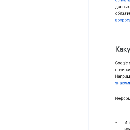
основн
данных,
обязат
вопрос
Как
Google
начина
Наприм
знаком
Информ
Ин
не