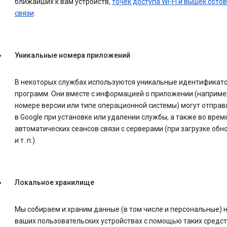
ближайших к вам устройств,
точек доступа Wi-Fi и вышек сото
связи
.
Уникальные номера приложений
В некоторых службах используются уникальные идентификат
программ. Они вместе с информацией о приложении (например
номере версии или типе операционной системы) могут отправ
в Google при установке или удалении службы, а также во врем
автоматических сеансов связи с серверами (при загрузке обн
и т. п.).
Локальное хранилище
Мы собираем и храним данные (в том числе и персональные) 
ваших пользовательских устройствах с помощью таких средств