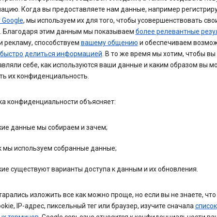
ацию. Когда вы предоставляете нам данные, например регистрир
 Google
, мы используем их для того, чтобы усовершенствовать сво
. Благодаря этим данным мы показываем
более релевантные резу
и рекламу, способствуем
вашему общению
и обеспечиваем возмо
и быстро делиться информацией
. В то же время мы хотим, чтобы вы
вляли себе, как используются ваши данные и каким образом вы м
ть их конфиденциальность.
ка конфиденциальности объясняет:
кие данные мы собираем и зачем;
к мы используем собранные данные;
кие существуют варианты доступа к данным и их обновления.
арались изложить все как можно проще, но если вы не знаете, что
okie, IP-адрес, пиксельный тег или браузер, изучите сначала
список