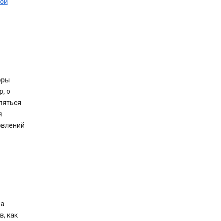
вой
оры
, о
ляться
я
овлений
на
, как