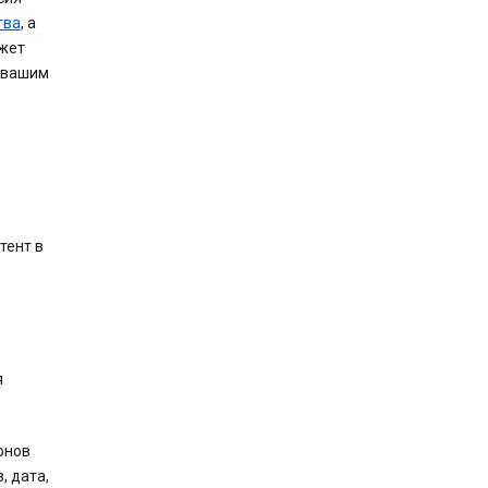
тва
, а
ожет
 вашим
тент в
я
онов
, дата,