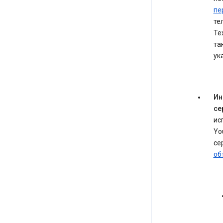
пе
те
Те
та
ук
Ин
се
ис
Yo
се
об