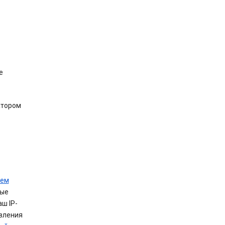
е
атором
шем
ные
ш IP-
вления