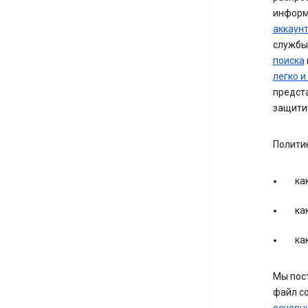
информ
аккаунт
службы
поиска
легко 
предста
защити
Полити
ка
ка
ка
Мы пост
файл co