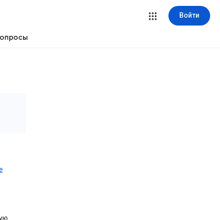
Войти
вопросы
е
е
вую