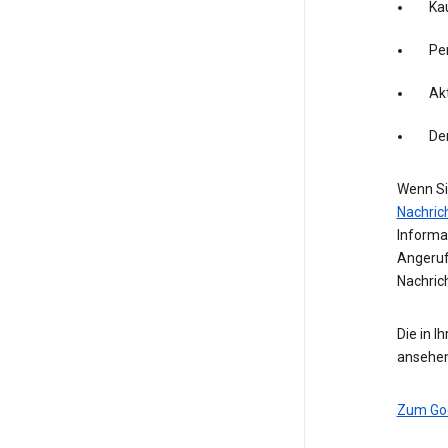
Kau
Pe
Akt
De
Wenn Si
Nachric
Informa
Angeruf
Nachric
Die in I
ansehen
Zum Go