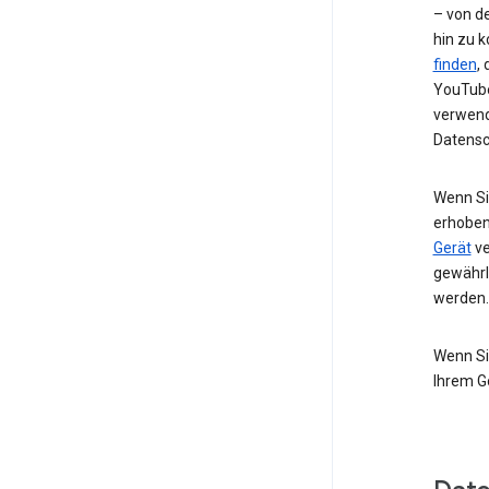
– von de
hin zu 
finden
,
YouTube
verwend
Datensc
Wenn Si
erhoben
Gerät
ve
gewährl
werden.
Wenn Si
Ihrem G