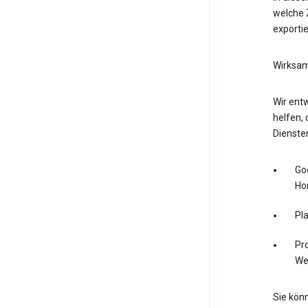
welche Z
exporti
Wirksam
Wir entw
helfen, 
Dienste
Go
Ho
Pl
Pro
We
Sie könn