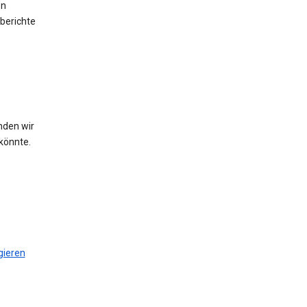
en
berichte
nden wir
könnte.
gieren