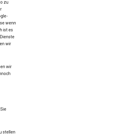
to zu
r
gle-
eise wenn
 ist es
 Dienste
en wir
en wir
nnoch
 Sie
 stellen