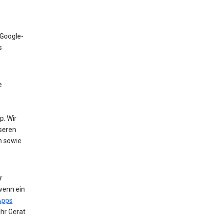
 Google-
s
e
. Wir
nseren
n sowie
r
wenn ein
Apps
Ihr Gerät