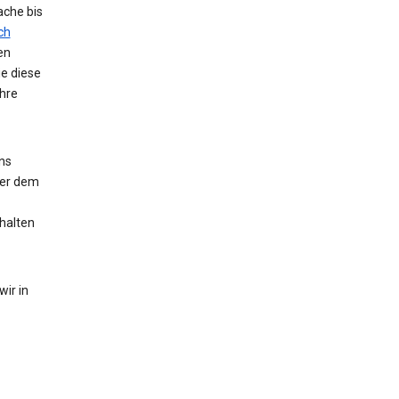
ache bis
ch
en
ie diese
hre
ns
der dem
halten
ir in