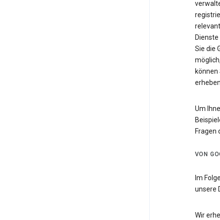
verwalte
registri
relevan
Dienste
Sie die
möglich,
können 
erheben
Um Ihne
Beispiel
Fragen 
VON GO
Im Folg
unsere 
Wir erh