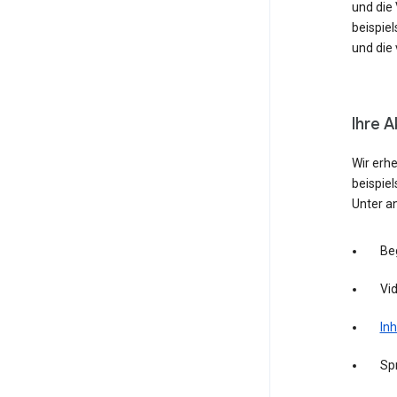
und die
beispie
und die 
Ihre A
Wir erh
beispie
Unter a
Be
Vid
Inh
Sp