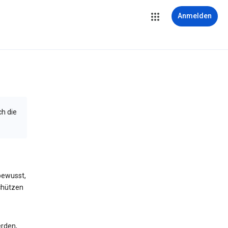
Anmelden
ch die
bewusst,
schützen
erden,