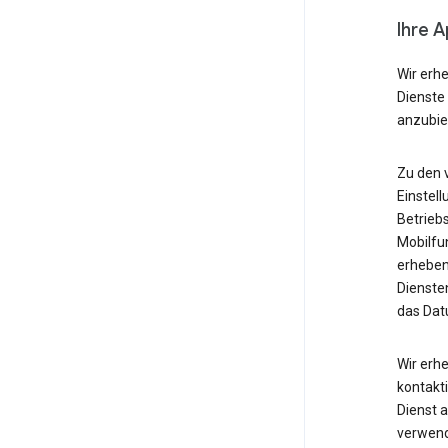
Ihre 
Wir erh
Dienste
anzubie
Zu den 
Einstell
Betrieb
Mobilfu
erheben
Diensten
das Dat
Wir erh
kontakti
Dienst 
verwende