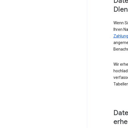
Date
Dien
Wenn Si
Ihren N
Zahlung
angemel
Benachr
Wir erhe
hochlad
verfass
Tabellen
Date
erh