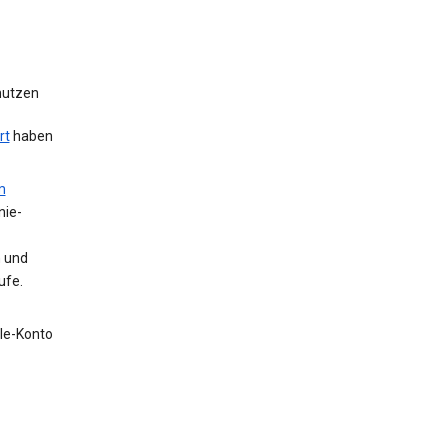
 nutzen
rt
haben
m
nie-
n und
ufe.
gle-Konto