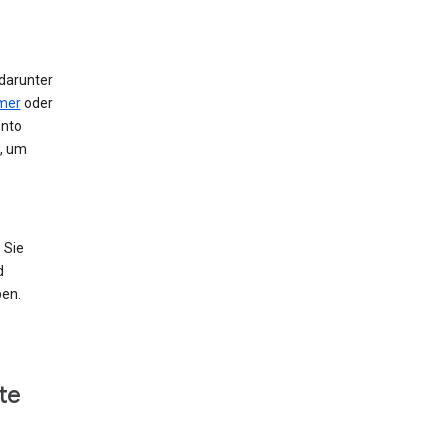
 darunter
mer
oder
onto
e, um
 Sie
d
ben.
te