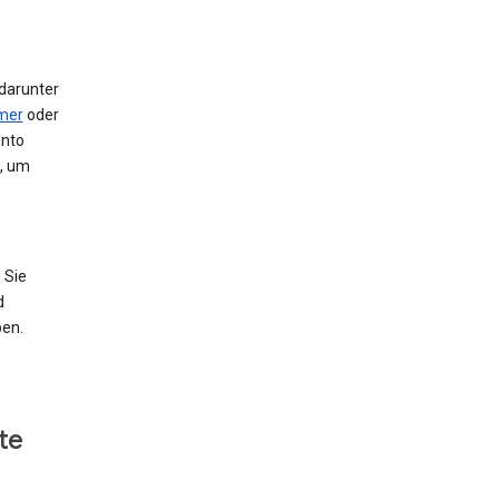
 darunter
mer
oder
onto
e, um
 Sie
d
ben.
te