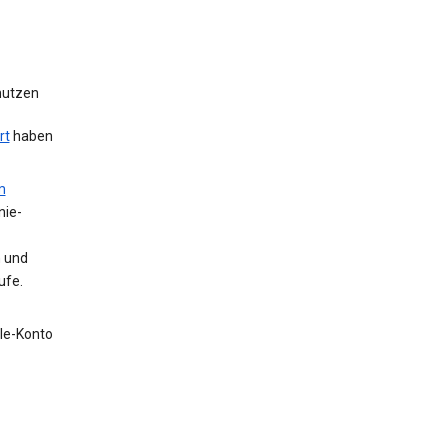
 nutzen
rt
haben
m
nie-
n und
ufe.
gle-Konto