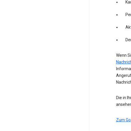
Kau
Pe
Akt
De
Wenn Si
Nachric
Informa
Angeruf
Nachric
Die in I
ansehen
Zum Go