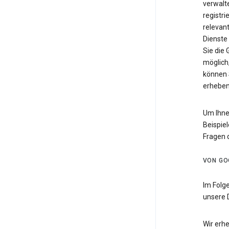
verwalte
registri
relevan
Dienste
Sie die
möglich,
können 
erheben
Um Ihne
Beispiel
Fragen 
VON GO
Im Folg
unsere 
Wir erh