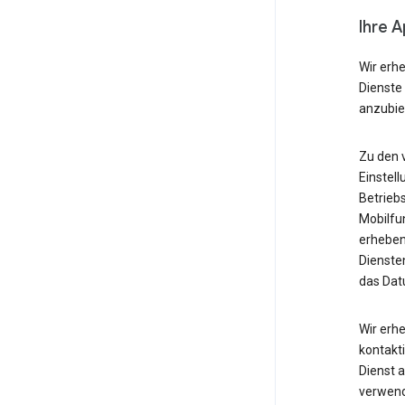
Ihre 
Wir erh
Dienste
anzubie
Zu den 
Einstell
Betrieb
Mobilfu
erheben
Diensten
das Dat
Wir erh
kontakti
Dienst 
verwende