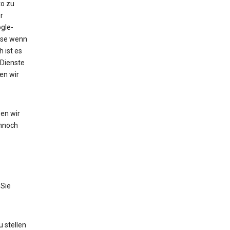
to zu
r
gle-
eise wenn
 ist es
 Dienste
en wir
en wir
nnoch
 Sie
 stellen