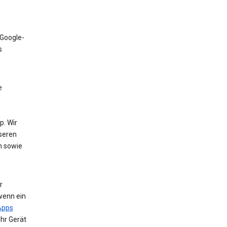
 Google-
s
e
. Wir
nseren
n sowie
r
wenn ein
Apps
Ihr Gerät