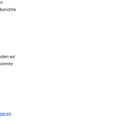
en
berichte
nden wir
könnte.
gieren