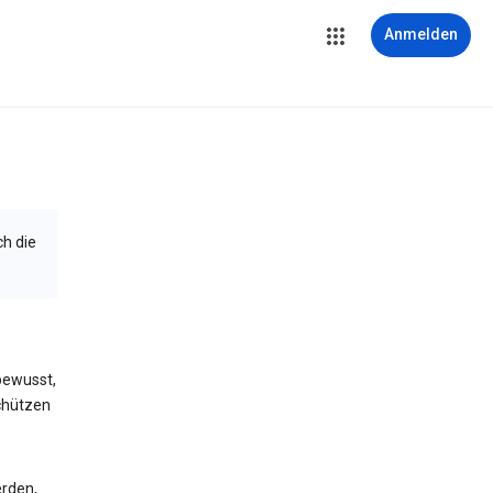
Anmelden
ch die
bewusst,
schützen
erden,