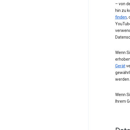
– von de
hin zu 
finden
,
YouTube
verwend
Datensc
Wenn Si
erhoben
Gerät
ve
gewährl
werden.
Wenn Si
Ihrem G