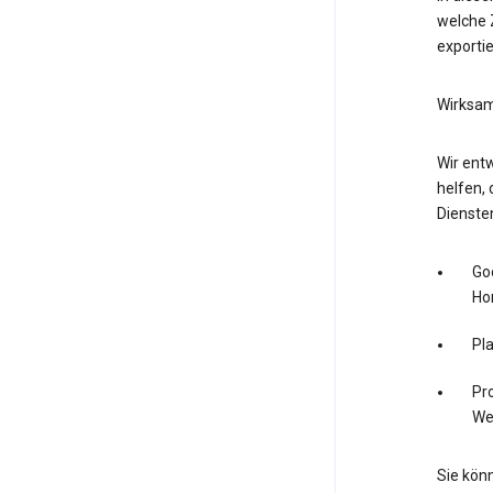
welche Z
exporti
Wirksam
Wir entw
helfen, 
Dienste
Go
Ho
Pl
Pro
We
Sie könn