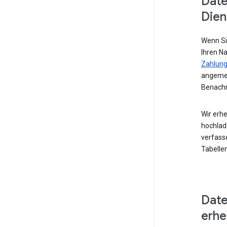
Date
Dien
Wenn Si
Ihren N
Zahlung
angemel
Benachr
Wir erhe
hochlad
verfass
Tabellen
Date
erh