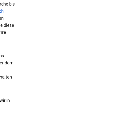
ache bis
ch
en
ie diese
hre
ns
der dem
halten
ir in