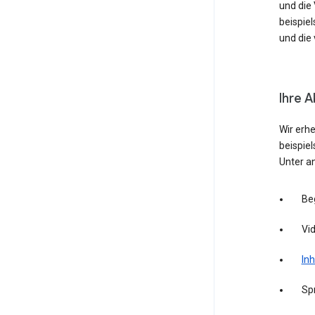
und die
beispie
und die 
Ihre A
Wir erh
beispie
Unter a
Be
Vid
Inh
Sp