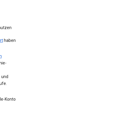
 nutzen
rt
haben
m
nie-
n und
ufe.
gle-Konto