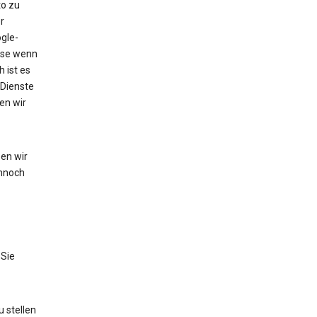
to zu
r
gle-
eise wenn
 ist es
 Dienste
en wir
en wir
nnoch
 Sie
 stellen