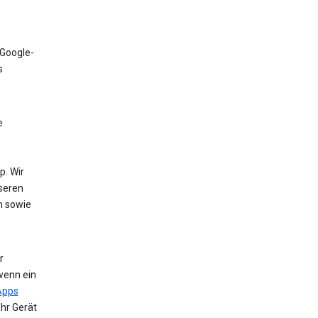
 Google-
s
e
. Wir
nseren
n sowie
r
wenn ein
Apps
Ihr Gerät