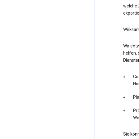
welche Z
exporti
Wirksam
Wir entw
helfen, 
Dienste
Go
Ho
Pl
Pro
We
Sie könn