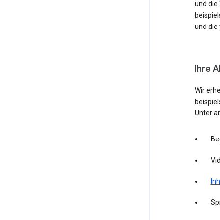
und die
beispie
und die 
Ihre A
Wir erh
beispie
Unter a
Be
Vid
Inh
Sp