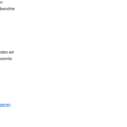
en
berichte
nden wir
könnte.
gieren