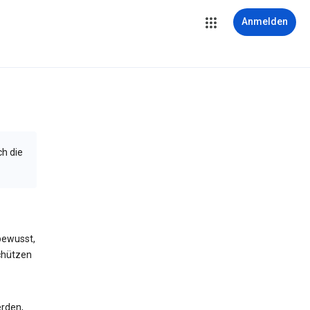
Anmelden
ch die
bewusst,
schützen
erden,