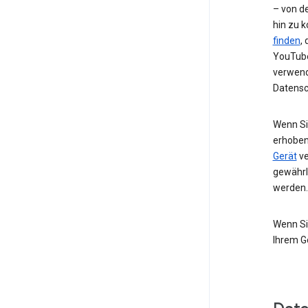
– von de
hin zu 
finden
,
YouTube
verwend
Datensc
Wenn Si
erhoben
Gerät
ve
gewährl
werden.
Wenn Si
Ihrem G