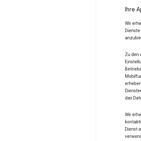
Ihre 
Wir erh
Dienste
anzubie
Zu den 
Einstell
Betrieb
Mobilfu
erheben
Diensten
das Dat
Wir erh
kontakti
Dienst 
verwende