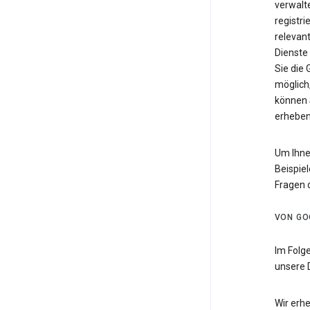
verwalte
registri
relevan
Dienste
Sie die
möglich,
können 
erheben
Um Ihne
Beispiel
Fragen 
VON GO
Im Folg
unsere 
Wir erh