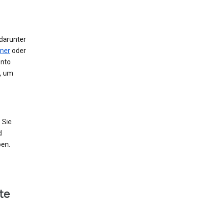
 darunter
mer
oder
onto
e, um
 Sie
d
ben.
te