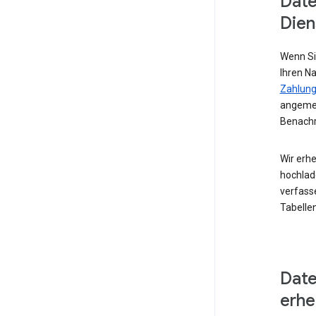
Date
Dien
Wenn Si
Ihren N
Zahlung
angemel
Benachr
Wir erhe
hochlad
verfass
Tabellen
Date
erh