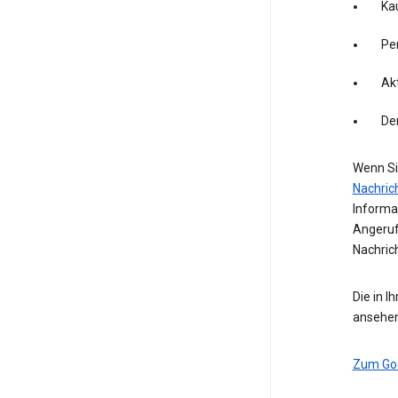
Kau
Pe
Akt
De
Wenn Si
Nachric
Informa
Angeruf
Nachric
Die in I
ansehen
Zum Go