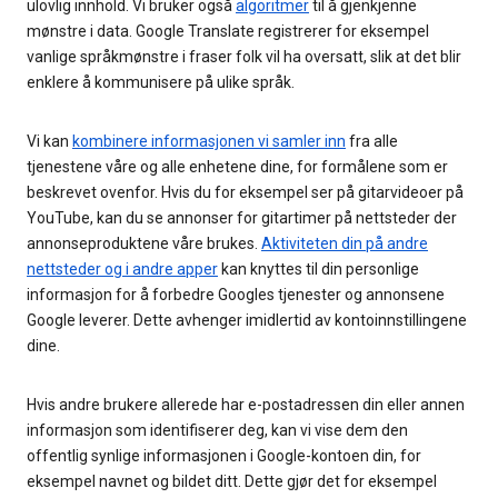
ulovlig innhold. Vi bruker også
algoritmer
til å gjenkjenne
mønstre i data. Google Translate registrerer for eksempel
vanlige språkmønstre i fraser folk vil ha oversatt, slik at det blir
enklere å kommunisere på ulike språk.
Vi kan
kombinere informasjonen vi samler inn
fra alle
tjenestene våre og alle enhetene dine, for formålene som er
beskrevet ovenfor. Hvis du for eksempel ser på gitarvideoer på
YouTube, kan du se annonser for gitartimer på nettsteder der
annonseproduktene våre brukes.
Aktiviteten din på andre
nettsteder og i andre apper
kan knyttes til din personlige
informasjon for å forbedre Googles tjenester og annonsene
Google leverer. Dette avhenger imidlertid av kontoinnstillingene
dine.
Hvis andre brukere allerede har e-postadressen din eller annen
informasjon som identifiserer deg, kan vi vise dem den
offentlig synlige informasjonen i Google-kontoen din, for
eksempel navnet og bildet ditt. Dette gjør det for eksempel