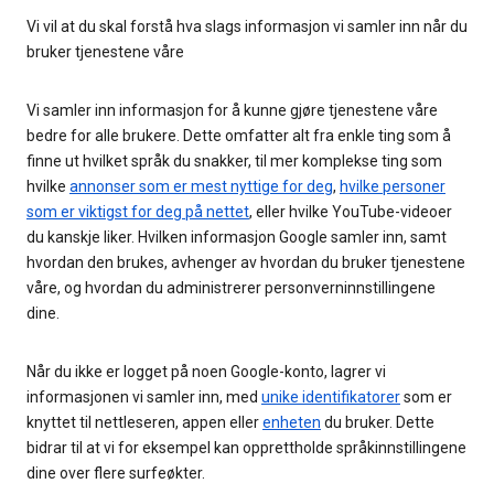
Vi vil at du skal forstå hva slags informasjon vi samler inn når du
bruker tjenestene våre
Vi samler inn informasjon for å kunne gjøre tjenestene våre
bedre for alle brukere. Dette omfatter alt fra enkle ting som å
finne ut hvilket språk du snakker, til mer komplekse ting som
hvilke
annonser som er mest nyttige for deg
,
hvilke personer
som er viktigst for deg på nettet
, eller hvilke YouTube-videoer
du kanskje liker. Hvilken informasjon Google samler inn, samt
hvordan den brukes, avhenger av hvordan du bruker tjenestene
våre, og hvordan du administrerer personverninnstillingene
dine.
Når du ikke er logget på noen Google-konto, lagrer vi
informasjonen vi samler inn, med
unike identifikatorer
som er
knyttet til nettleseren, appen eller
enheten
du bruker. Dette
bidrar til at vi for eksempel kan opprettholde språkinnstillingene
dine over flere surfeøkter.