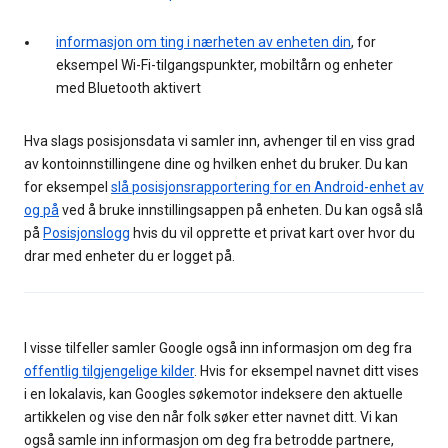
informasjon om ting i nærheten av enheten din
, for
eksempel Wi-Fi-tilgangspunkter, mobiltårn og enheter
med Bluetooth aktivert
Hva slags posisjonsdata vi samler inn, avhenger til en viss grad
av kontoinnstillingene dine og hvilken enhet du bruker. Du kan
for eksempel
slå posisjonsrapportering for en Android-enhet av
og på
ved å bruke innstillingsappen på enheten. Du kan også slå
på
Posisjonslogg
hvis du vil opprette et privat kart over hvor du
drar med enheter du er logget på.
I visse tilfeller samler Google også inn informasjon om deg fra
offentlig tilgjengelige kilder
. Hvis for eksempel navnet ditt vises
i en lokalavis, kan Googles søkemotor indeksere den aktuelle
artikkelen og vise den når folk søker etter navnet ditt. Vi kan
også samle inn informasjon om deg fra betrodde partnere,