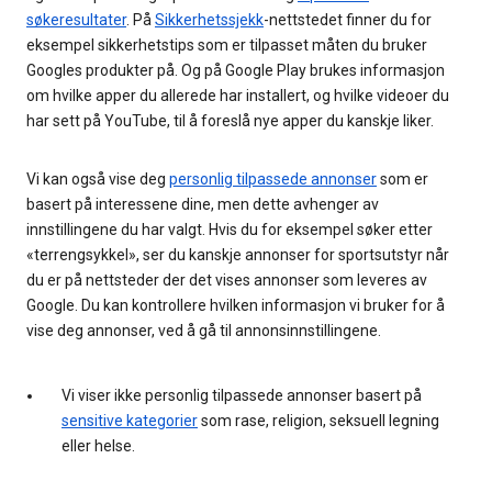
søkeresultater
. På
Sikkerhetssjekk
-nettstedet finner du for
eksempel sikkerhetstips som er tilpasset måten du bruker
Googles produkter på. Og på Google Play brukes informasjon
om hvilke apper du allerede har installert, og hvilke videoer du
har sett på YouTube, til å foreslå nye apper du kanskje liker.
Vi kan også vise deg
personlig tilpassede annonser
som er
basert på interessene dine, men dette avhenger av
innstillingene du har valgt. Hvis du for eksempel søker etter
«terrengsykkel», ser du kanskje annonser for sportsutstyr når
du er på nettsteder der det vises annonser som leveres av
Google. Du kan kontrollere hvilken informasjon vi bruker for å
vise deg annonser, ved å gå til annonsinnstillingene.
Vi viser ikke personlig tilpassede annonser basert på
sensitive kategorier
som rase, religion, seksuell legning
eller helse.