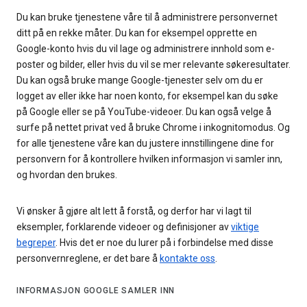
Du kan bruke tjenestene våre til å administrere personvernet
ditt på en rekke måter. Du kan for eksempel opprette en
Google-konto hvis du vil lage og administrere innhold som e-
poster og bilder, eller hvis du vil se mer relevante søkeresultater.
Du kan også bruke mange Google-tjenester selv om du er
logget av eller ikke har noen konto, for eksempel kan du søke
på Google eller se på YouTube-videoer. Du kan også velge å
surfe på nettet privat ved å bruke Chrome i inkognitomodus. Og
for alle tjenestene våre kan du justere innstillingene dine for
personvern for å kontrollere hvilken informasjon vi samler inn,
og hvordan den brukes.
Vi ønsker å gjøre alt lett å forstå, og derfor har vi lagt til
eksempler, forklarende videoer og definisjoner av
viktige
begreper
. Hvis det er noe du lurer på i forbindelse med disse
personvernreglene, er det bare å
kontakte oss
.
INFORMASJON GOOGLE SAMLER INN