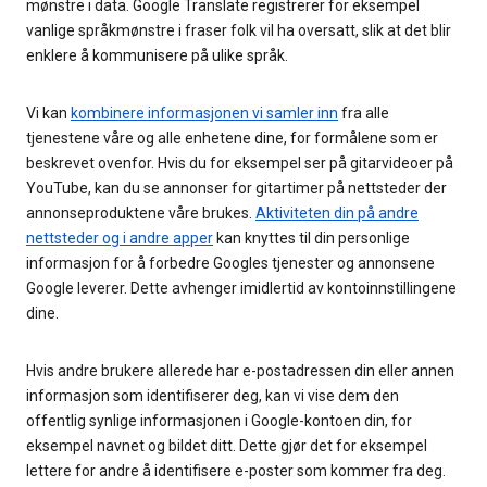
mønstre i data. Google Translate registrerer for eksempel
vanlige språkmønstre i fraser folk vil ha oversatt, slik at det blir
enklere å kommunisere på ulike språk.
Vi kan
kombinere informasjonen vi samler inn
fra alle
tjenestene våre og alle enhetene dine, for formålene som er
beskrevet ovenfor. Hvis du for eksempel ser på gitarvideoer på
YouTube, kan du se annonser for gitartimer på nettsteder der
annonseproduktene våre brukes.
Aktiviteten din på andre
nettsteder og i andre apper
kan knyttes til din personlige
informasjon for å forbedre Googles tjenester og annonsene
Google leverer. Dette avhenger imidlertid av kontoinnstillingene
dine.
Hvis andre brukere allerede har e-postadressen din eller annen
informasjon som identifiserer deg, kan vi vise dem den
offentlig synlige informasjonen i Google-kontoen din, for
eksempel navnet og bildet ditt. Dette gjør det for eksempel
lettere for andre å identifisere e-poster som kommer fra deg.