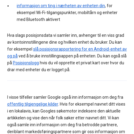
informasjon om ting i nærheten av enheten din
, for
eksempel Wi-Fi-tilgangspunkter, mobiltårn og enheter
med Bluetooth aktivert
Hva slags posisjonsdata vi samler inn, avhenger til en viss grad
av kontoinnstillingene dine og hvilken enhet du bruker. Du kan
for eksempel
slå posisjonsrapportering for en Android-enhet av
og på
ved å bruke innstillingsappen på enheten. Du kan også slå
på
Posisjonslogg
hvis du vil opprette et privat kart over hvor du
drar med enheter du er logget på.
I visse tilfeller samler Google også inn informasjon om deg fra
offentlig tilgjengelige kilder
. Hvis for eksempel navnet ditt vises
i en lokalavis, kan Googles søkemotor indeksere den aktuelle
artikkelen og vise den når folk søker etter navnet ditt. Vi kan
også samle inn informasjon om deg fra betrodde partnere,
deriblant markedsføringspartnere som gir oss informasjon om