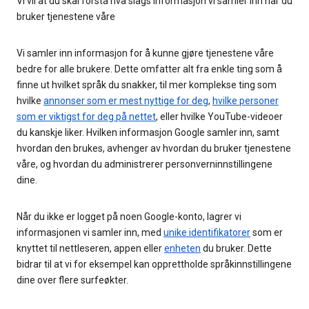
Vi vil at du skal forstå hva slags informasjon vi samler inn når du
bruker tjenestene våre
Vi samler inn informasjon for å kunne gjøre tjenestene våre
bedre for alle brukere. Dette omfatter alt fra enkle ting som å
finne ut hvilket språk du snakker, til mer komplekse ting som
hvilke
annonser som er mest nyttige for deg
,
hvilke personer
som er viktigst for deg på nettet
, eller hvilke YouTube-videoer
du kanskje liker. Hvilken informasjon Google samler inn, samt
hvordan den brukes, avhenger av hvordan du bruker tjenestene
våre, og hvordan du administrerer personverninnstillingene
dine.
Når du ikke er logget på noen Google-konto, lagrer vi
informasjonen vi samler inn, med
unike identifikatorer
som er
knyttet til nettleseren, appen eller
enheten
du bruker. Dette
bidrar til at vi for eksempel kan opprettholde språkinnstillingene
dine over flere surfeøkter.