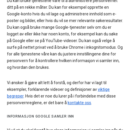
Du kan bruke tjenestene våre til å administrere personvernet
ditt på en rekke måter. Du kan for eksempel opprette en
Google-konto hvis du vil lage og administrere innhold som e-
poster og bilder, eller hvis du vil se mer relevante søkeresultater.
Du kan også bruke mange Google-tjenester selv om du er
logget av eller ikke har noen konto, for eksempel kan du søke
på Google eller se på YouTube-videoer. Du kan også velge å
surfe på nettet privat ved å bruke Chrome i inkognitomodus. Og
for alle tjenestene våre kan du justere innstillingene dine for
personvern for å kontrollere hvilken informasjon vi samler inn,
og hvordan den brukes.
Vi ønsker å gjøre alt lett å forstå, og derfor har vi lagt til
eksempler, forklarende videoer og definisjoner av
viktige
begreper
. Hvis det er noe du lurer på i forbindelse med disse
personvernreglene, er det bare å
kontakte oss
.
INFORMASJON GOOGLE SAMLER INN