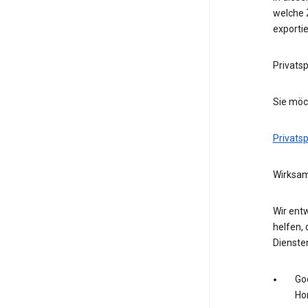
welche Z
exporti
Privats
Sie möc
Privats
Wirksam
Wir entw
helfen, 
Dienste
Go
Ho