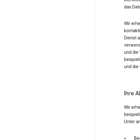
das Dat
Wir erh
kontakti
Dienst 
verwende
und die
beispie
und die 
Ihre A
Wir erh
beispie
Unter a
Be