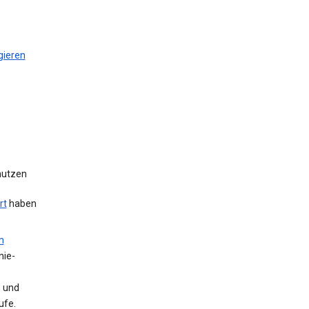
gieren
 nutzen
rt
haben
m
nie-
n und
ufe.