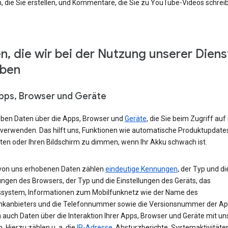
, die Sie erstellen, und Kommentare, die Sie zu YouTube-Videos schrei
n, die wir bei der Nutzung unserer Diens
eben
Apps, Browser und Geräte
eben Daten über die Apps, Browser und
Geräte
, die Sie beim Zugriff auf
 verwenden. Das hilft uns, Funktionen wie automatische Produktupdate
ten oder Ihren Bildschirm zu dimmen, wenn Ihr Akku schwach ist.
von uns erhobenen Daten zählen
eindeutige Kennungen
, der Typ und di
ungen des Browsers, der Typ und die Einstellungen des Geräts, das
ssystem, Informationen zum Mobilfunknetz wie der Name des
nkanbieters und die Telefonnummer sowie die Versionsnummer der App
 auch Daten über die Interaktion Ihrer Apps, Browser und Geräte mit u
. Hierzu zählen u. a. die
IP-Adresse
, Absturzberichte, Systemaktivitäte