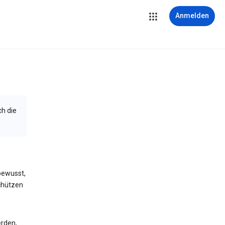
Anmelden
ch die
bewusst,
schützen
erden,