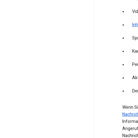
Vid
Inh
Sp
Kau
Pe
Akt
De
Wenn Si
Nachric
Informa
Angeruf
Nachric