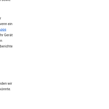
r
wenn ein
Apps
Ihr Gerät
en
berichte
nden wir
könnte.