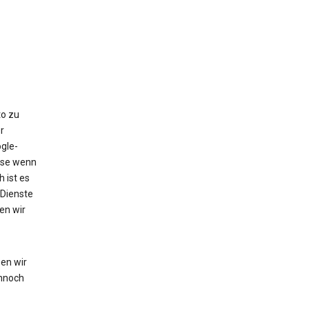
to zu
r
gle-
eise wenn
 ist es
 Dienste
en wir
en wir
nnoch