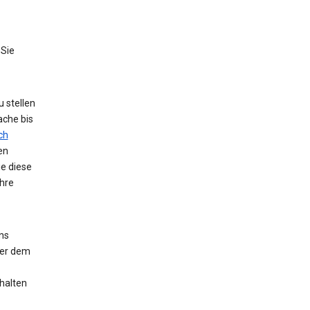
 Sie
 stellen
ache bis
ch
en
ie diese
hre
ns
der dem
halten