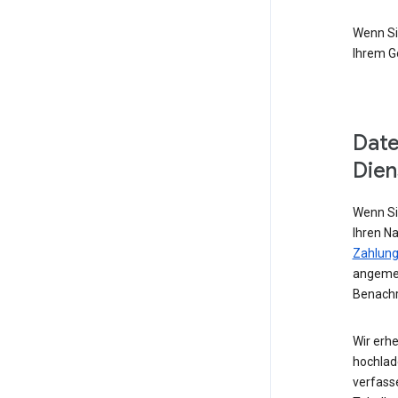
Wenn Si
Ihrem G
Date
Dien
Wenn Si
Ihren N
Zahlung
angemel
Benachr
Wir erhe
hochlad
verfass