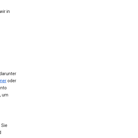
ir in
 darunter
mer
oder
onto
e, um
 Sie
d