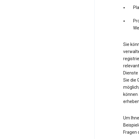
Pl
Pro
We
Sie könn
verwalte
registri
relevan
Dienste
Sie die
möglich,
können 
erheben
Um Ihne
Beispiel
Fragen 