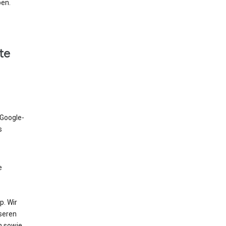
ben.
te
 Google-
s
e
. Wir
nseren
n sowie