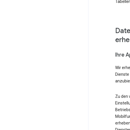
Tabellen
Date
erh
Ihre 
Wir erh
Dienste
anzubie
Zu den 
Einstell
Betrieb
Mobilfu
erheben
Diensten