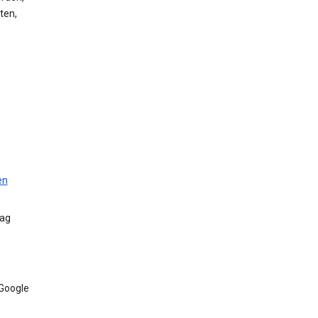
ten,
en
Tag
 Google