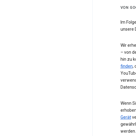
VON GO
Im Folg
unsere 
Wir erh
– von de
hin zu 
finden
,
YouTube
verwend
Datensc
Wenn Si
erhoben
Gerät
ve
gewährl
werden.