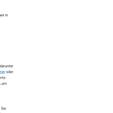
ir in
 darunter
mer
oder
onto
e, um
 Sie