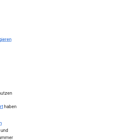
gieren
 nutzen
rt
haben
m
 und
Nummer