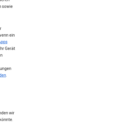
n sowie
r
wenn ein
Apps
Ihr Gerät
en
llungen
nden
.
nden wir
könnte.