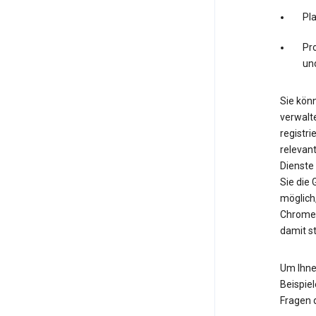
Pl
Pro
un
Sie könn
verwalte
registri
relevan
Dienste
Sie die
möglich
Chrome.
damit s
Um Ihne
Beispiel
Fragen 