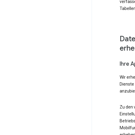
verfass
Tabellen
Date
erh
Ihre 
Wir erh
Dienste
anzubie
Zu den 
Einstell
Betrieb
Mobilfu
erheben