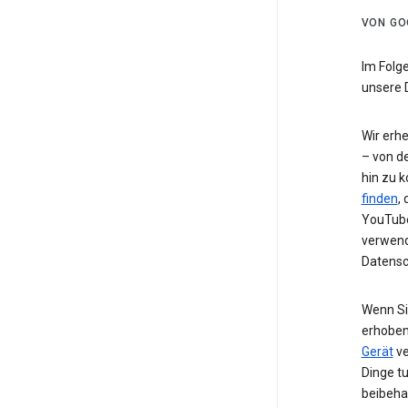
VON GO
Im Folg
unsere 
Wir erh
– von de
hin zu 
finden
,
YouTube
verwend
Datensc
Wenn Si
erhoben
Gerät
ve
Dinge t
beibeha