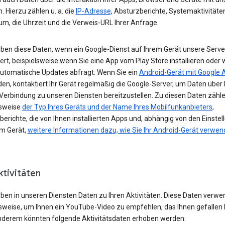
. Hierzu zählen u. a. die
IP-Adresse
, Absturzberichte, Systemaktivitäte
um, die Uhrzeit und die Verweis-URL Ihrer Anfrage.
eben diese Daten, wenn ein Google-Dienst auf Ihrem Gerät unsere Serve
ert, beispielsweise wenn Sie eine App vom Play Store installieren oder 
automatische Updates abfragt. Wenn Sie ein
Android-Gerät mit Google 
n, kontaktiert Ihr Gerät regelmäßig die Google-Server, um Daten über 
 Verbindung zu unseren Diensten bereitzustellen. Zu diesen Daten zähl
lsweise
der Typ Ihres Geräts und der Name Ihres Mobilfunkanbieters
,
erichte, die von Ihnen installierten Apps und, abhängig von den Einste
em Gerät,
weitere Informationen dazu, wie Sie Ihr Android-Gerät verwe
ktivitäten
eben in unseren Diensten Daten zu Ihren Aktivitäten. Diese Daten verwe
lsweise, um Ihnen ein YouTube-Video zu empfehlen, das Ihnen gefallen 
nderem könnten folgende Aktivitätsdaten erhoben werden: