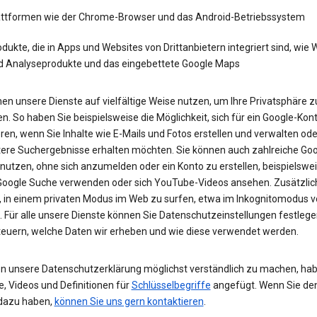
attformen wie der Chrome-Browser und das Android-Betriebssystem
dukte, die in Apps und Websites von Drittanbietern integriert sind, wie
d Analyseprodukte und das eingebettete Google Maps
en unsere Dienste auf vielfältige Weise nutzen, um Ihre Privatsphäre z
n. So haben Sie beispielsweise die Möglichkeit, sich für ein Google-Kon
eren, wenn Sie Inhalte wie E-Mails und Fotos erstellen und verwalten ode
tere Suchergebnisse erhalten möchten. Sie können auch zahlreiche Goo
 nutzen, ohne sich anzumelden oder ein Konto zu erstellen, beispielsw
 Google Suche verwenden oder sich YouTube-Videos ansehen. Zusätzlich
, in einem privaten Modus im Web zu surfen, etwa im Inkognitomodus 
 Für alle unsere Dienste können Sie Datenschutzeinstellungen festleg
teuern, welche Daten wir erheben und wie diese verwendet werden.
n unsere Datenschutzerklärung möglichst verständlich zu machen, hab
e, Videos und Definitionen für
Schlüsselbegriffe
angefügt. Wenn Sie de
dazu haben,
können Sie uns gern kontaktieren
.