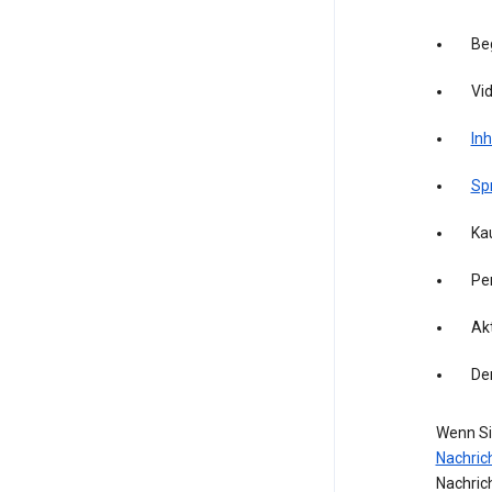
Be
Vid
Inh
Sp
Kau
Pe
Akt
De
Wenn Si
Nachric
Nachric