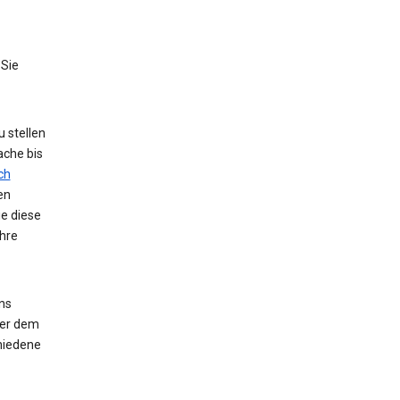
 Sie
 stellen
ache bis
ch
en
ie diese
hre
ns
der dem
hiedene