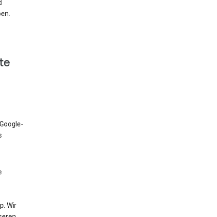
d
ben.
te
 Google-
s
e
. Wir
nseren