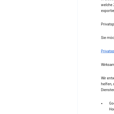
welche Z
exporti
Privats
Sie möc
Privats
Wirksam
Wir entw
helfen, 
Dienste
Go
Ho