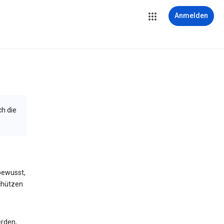
Anmelden
ch die
bewusst,
schützen
erden,