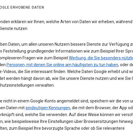
OGLE ERHOBENE DATEN
enden erklären wir Ihnen, welche Arten von Daten wir erheben, während
Dienste nutzen
eben Daten, um allen unseren Nutzern bessere Dienste zur Verfügung zu
r Feststellung grundlegender Informationen wie zum Beispiel Ihrer Spr
komplexeren Fragen wie zum Beispiel
Werbung, die Sie besonders nützli
 den
Personen, mit denen Sie online am häufigsten zu tun haben
, oder d
-Videos, die Sie interessant finden. Welche Daten Google erhebt und w
et werden hängt davon ab, wie Sie unsere Dienste nutzen und wie Sie I
hutzeinstellungen verwalten.
e nicht in einem Google-Konto angemeldet sind, speichern wir die von u
en Daten mit
eindeutigen Kennungen
, die mit dem Browser, der App o
rknüpft sind, welche Sie verwenden. Auf diese Weise können wir versc
un, wie beispielsweise Ihre Einstellungen über Browsersitzungen hinweg
lten, zum Beispiel Ihre bevorzugte Sprache oder ob Sie relevantere