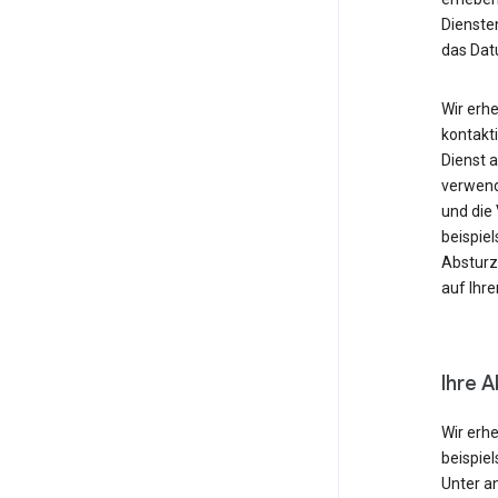
Diensten
das Dat
Wir erh
kontakti
Dienst 
verwende
und die
beispie
Absturzb
auf Ihr
Ihre A
Wir erh
beispie
Unter a