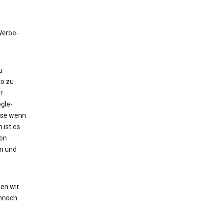
 Werbe-
u
to zu
r
gle-
eise wenn
 ist es
von
en und
en wir
nnoch