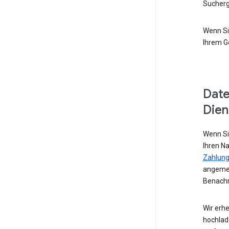
Sucherg
Wenn Si
Ihrem G
Date
Dien
Wenn Si
Ihren N
Zahlung
angemel
Benachr
Wir erhe
hochlad