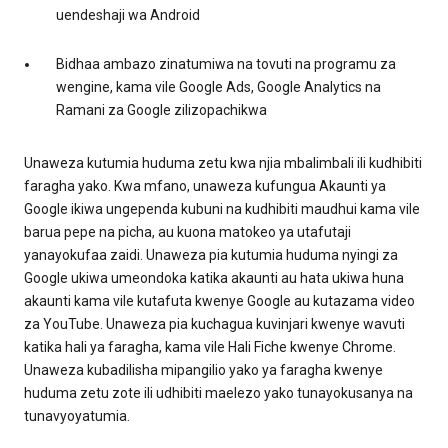
uendeshaji wa Android
Bidhaa ambazo zinatumiwa na tovuti na programu za
wengine, kama vile Google Ads, Google Analytics na
Ramani za Google zilizopachikwa
Unaweza kutumia huduma zetu kwa njia mbalimbali ili kudhibiti
faragha yako. Kwa mfano, unaweza kufungua Akaunti ya
Google ikiwa ungependa kubuni na kudhibiti maudhui kama vile
barua pepe na picha, au kuona matokeo ya utafutaji
yanayokufaa zaidi. Unaweza pia kutumia huduma nyingi za
Google ukiwa umeondoka katika akaunti au hata ukiwa huna
akaunti kama vile kutafuta kwenye Google au kutazama video
za YouTube. Unaweza pia kuchagua kuvinjari kwenye wavuti
katika hali ya faragha, kama vile Hali Fiche kwenye Chrome.
Unaweza kubadilisha mipangilio yako ya faragha kwenye
huduma zetu zote ili udhibiti maelezo yako tunayokusanya na
tunavyoyatumia.