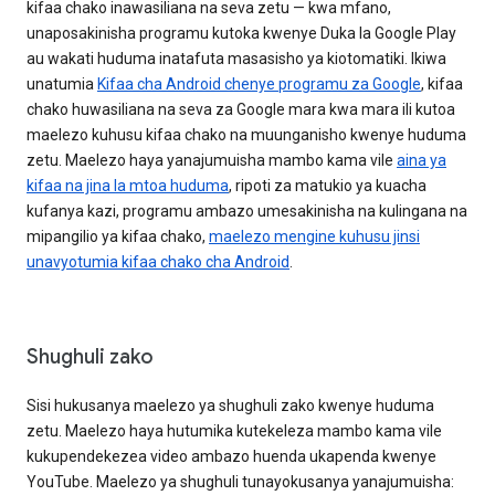
kifaa chako inawasiliana na seva zetu — kwa mfano,
unaposakinisha programu kutoka kwenye Duka la Google Play
au wakati huduma inatafuta masasisho ya kiotomatiki. Ikiwa
unatumia
Kifaa cha Android chenye programu za Google
, kifaa
chako huwasiliana na seva za Google mara kwa mara ili kutoa
maelezo kuhusu kifaa chako na muunganisho kwenye huduma
zetu. Maelezo haya yanajumuisha mambo kama vile
aina ya
kifaa na jina la mtoa huduma
, ripoti za matukio ya kuacha
kufanya kazi, programu ambazo umesakinisha na kulingana na
mipangilio ya kifaa chako,
maelezo mengine kuhusu jinsi
unavyotumia kifaa chako cha Android
.
Shughuli zako
Sisi hukusanya maelezo ya shughuli zako kwenye huduma
zetu. Maelezo haya hutumika kutekeleza mambo kama vile
kukupendekezea video ambazo huenda ukapenda kwenye
YouTube. Maelezo ya shughuli tunayokusanya yanajumuisha: