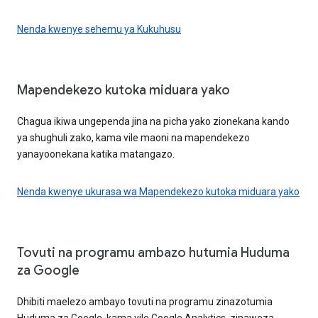
Nenda kwenye sehemu ya Kukuhusu
Mapendekezo kutoka miduara yako
Chagua ikiwa ungependa jina na picha yako zionekana kando
ya shughuli zako, kama vile maoni na mapendekezo
yanayoonekana katika matangazo.
Nenda kwenye ukurasa wa Mapendekezo kutoka miduara yako
Tovuti na programu ambazo hutumia Huduma
za Google
Dhibiti maelezo ambayo tovuti na programu zinazotumia
Huduma za Google, kama vile Google Analytics, zinaweza