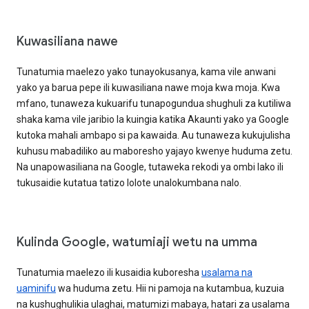
Kuwasiliana nawe
Tunatumia maelezo yako tunayokusanya, kama vile anwani
yako ya barua pepe ili kuwasiliana nawe moja kwa moja. Kwa
mfano, tunaweza kukuarifu tunapogundua shughuli za kutiliwa
shaka kama vile jaribio la kuingia katika Akaunti yako ya Google
kutoka mahali ambapo si pa kawaida. Au tunaweza kukujulisha
kuhusu mabadiliko au maboresho yajayo kwenye huduma zetu.
Na unapowasiliana na Google, tutaweka rekodi ya ombi lako ili
tukusaidie kutatua tatizo lolote unalokumbana nalo.
Kulinda Google, watumiaji wetu na umma
Tunatumia maelezo ili kusaidia kuboresha
usalama na
uaminifu
wa huduma zetu. Hii ni pamoja na kutambua, kuzuia
na kushughulikia ulaghai, matumizi mabaya, hatari za usalama