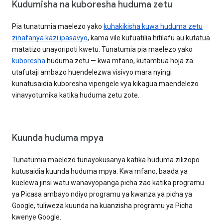
Kudumisha na kuboresha huduma zetu
Pia tunatumia maelezo yako
kuhakikisha kuwa huduma zetu
zinafanya kazi ipasavyo
, kama vile kufuatilia hitilafu au kutatua
matatizo unayoripoti kwetu. Tunatumia pia maelezo yako
kuboresha
huduma zetu — kwa mfano, kutambua hoja za
utafutaji ambazo huendelezwa visivyo mara nyingi
kunatusaidia kuboresha vipengele vya kikagua maendelezo
vinavyotumika katika huduma zetu zote.
Kuunda huduma mpya
Tunatumia maelezo tunayokusanya katika huduma zilizopo
kutusaidia kuunda huduma mpya. Kwa mfano, baada ya
kuelewa jinsi watu wanavyopanga picha zao katika programu
ya Picasa ambayo ndiyo programu ya kwanza ya picha ya
Google, tuliweza kuunda na kuanzisha programu ya Picha
kwenye Google.