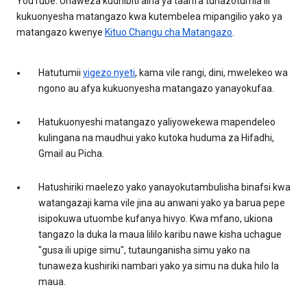
YouTube. Unaweza kudhibiti aina ya taarifa tunazotumia ili
kukuonyesha matangazo kwa kutembelea mipangilio yako ya
matangazo kwenye
Kituo Changu cha Matangazo
.
Hatutumii
vigezo nyeti
, kama vile rangi, dini, mwelekeo wa
ngono au afya kukuonyesha matangazo yanayokufaa.
Hatukuonyeshi matangazo yaliyowekewa mapendeleo
kulingana na maudhui yako kutoka huduma za Hifadhi,
Gmail au Picha.
Hatushiriki maelezo yako yanayokutambulisha binafsi kwa
watangazaji kama vile jina au anwani yako ya barua pepe
isipokuwa utuombe kufanya hivyo. Kwa mfano, ukiona
tangazo la duka la maua lililo karibu nawe kisha uchague
"gusa ili upige simu", tutaunganisha simu yako na
tunaweza kushiriki nambari yako ya simu na duka hilo la
maua.