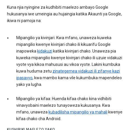
Kuna njia nyingine za kudhibiti maelezo ambayo Google
hukusanya iwe umeingia au hujaingia katika Akaunti ya Google,
ikiwa ni pamoja na:
Mipangilio ya kivinjari: Kwa mfano, unaweza kuweka
mipangilio kwenye kivinjari chako ili kikuarifu Google
inapoweka
kidakuzi
katika kivinjari chako. Unaweza pia
kuweka mipangilio kwenye kivinjari chako ili uzuie vidakuzi
vyote vya kikoa mahususi au vikoa vyote. Lakini kumbuka
kuwa huduma zetu
zinategemea vidakuzi ili zifanye kazi
ipasavyo
, kwa mambo kama vile kukumbuka mapendeleo
yako ya lugha.
Mipangilio ya kifaa: Huenda kifaa chako kina vidhibiti
vinavyobaini maelezo tunayoweza kukusanya. Kwa
mfano, unaweza
kubadilisha mipangilio ya mahali
kwenye
kifaa chako cha Android.
KUSHIRIKI MAELEZO YAKO