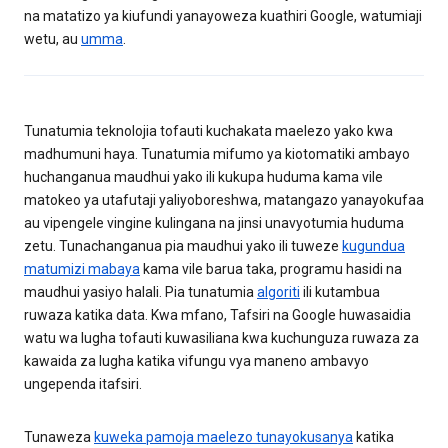
na matatizo ya kiufundi yanayoweza kuathiri Google, watumiaji
wetu, au
umma
.
Tunatumia teknolojia tofauti kuchakata maelezo yako kwa
madhumuni haya. Tunatumia mifumo ya kiotomatiki ambayo
huchanganua maudhui yako ili kukupa huduma kama vile
matokeo ya utafutaji yaliyoboreshwa, matangazo yanayokufaa
au vipengele vingine kulingana na jinsi unavyotumia huduma
zetu. Tunachanganua pia maudhui yako ili tuweze
kugundua
matumizi mabaya
kama vile barua taka, programu hasidi na
maudhui yasiyo halali. Pia tunatumia
algoriti
ili kutambua
ruwaza katika data. Kwa mfano, Tafsiri na Google huwasaidia
watu wa lugha tofauti kuwasiliana kwa kuchunguza ruwaza za
kawaida za lugha katika vifungu vya maneno ambavyo
ungependa itafsiri.
Tunaweza
kuweka pamoja maelezo tunayokusanya
katika