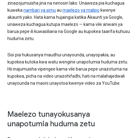
zinazojumuisha jina na nenosiri lako. Unaweza pia kuchagua
kuweka
nambari ya simu
au
maelezo ya malipo
kwenye
akaunti yako. Hata kama hujaingia katika Akaunti ya Google,
unaweza kuchagua kutupa maelezo — kama vile anwani ya
barua pepe ili kuwasiliana na Google au kupokea taarifa kuhusu
huduma zetu.
Sisi pia hukusanya maudhui unayounda, unayopakia, au
kupokea kutoka kwa watu wengine unapotumia huduma zetu.
Hii inajumuisha vipengee kama vile barua pepe unazotuma na
kupokea, picha na video unazohifadhi, hati na malahajedwali
unayounda na maoni unayotoa kwenye video za YouTube.
Maelezo tunayokusanya
unapotumia huduma zetu