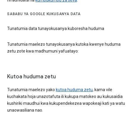
hifadhidata na
kumbukumbu za seva
.
SABABU YA GOOGLE KUKUSANYA DATA
Tunatumia data tunayokusanya kuboresha huduma
Tunatumia maelezo tunayokusanya kutoka kwenye huduma
zetu zote kwa madhumuni yafuatayo:
Kutoa huduma zetu
Tunatumia maelezo yako
kutoa huduma zetu
, kama vile
kuchakata hoja unazotafuta ili kukupa matokeo au kukusaidia
kushiriki maudhui kwa kukupendekezea wapokeaji kati ya watu
unaowasiliana nao.