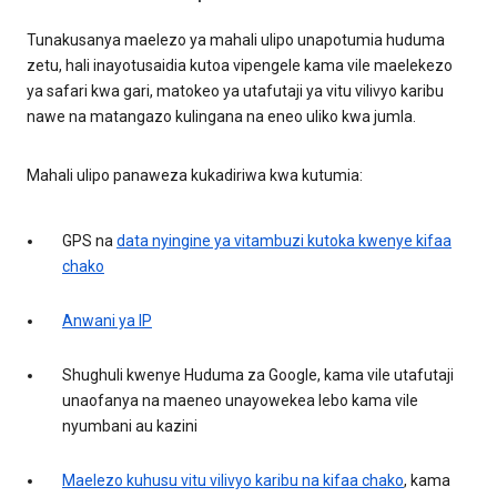
Tunakusanya maelezo ya mahali ulipo unapotumia huduma
zetu, hali inayotusaidia kutoa vipengele kama vile maelekezo
ya safari kwa gari, matokeo ya utafutaji ya vitu vilivyo karibu
nawe na matangazo kulingana na eneo uliko kwa jumla.
Mahali ulipo panaweza kukadiriwa kwa kutumia:
GPS na
data nyingine ya vitambuzi kutoka kwenye kifaa
chako
Anwani ya IP
Shughuli kwenye Huduma za Google, kama vile utafutaji
unaofanya na maeneo unayowekea lebo kama vile
nyumbani au kazini
Maelezo kuhusu vitu vilivyo karibu na kifaa chako
, kama