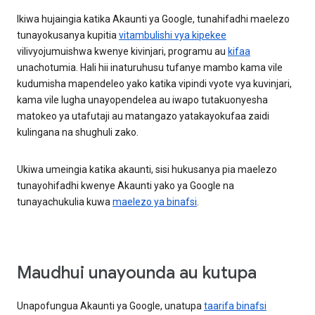
Ikiwa hujaingia katika Akaunti ya Google, tunahifadhi maelezo
tunayokusanya kupitia
vitambulishi vya kipekee
vilivyojumuishwa kwenye kivinjari, programu au
kifaa
unachotumia. Hali hii inaturuhusu tufanye mambo kama vile
kudumisha mapendeleo yako katika vipindi vyote vya kuvinjari,
kama vile lugha unayopendelea au iwapo tutakuonyesha
matokeo ya utafutaji au matangazo yatakayokufaa zaidi
kulingana na shughuli zako.
Ukiwa umeingia katika akaunti, sisi hukusanya pia maelezo
tunayohifadhi kwenye Akaunti yako ya Google na
tunayachukulia kuwa
maelezo ya binafsi
.
Maudhui unayounda au kutupa
Unapofungua Akaunti ya Google, unatupa
taarifa binafsi