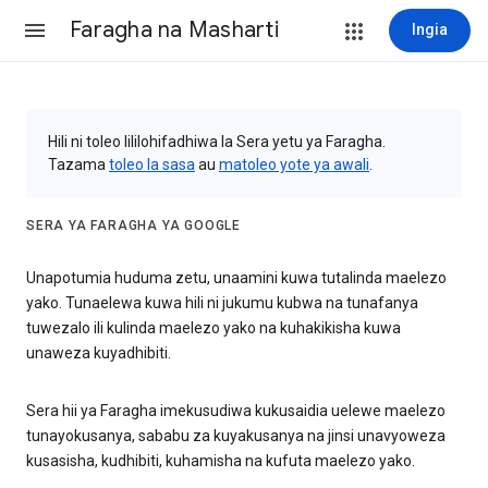
Faragha na Masharti
Ingia
Hili ni toleo lililohifadhiwa la Sera yetu ya Faragha.
Tazama
toleo la sasa
au
matoleo yote ya awali
.
SERA YA FARAGHA YA GOOGLE
Unapotumia huduma zetu, unaamini kuwa tutalinda maelezo
yako. Tunaelewa kuwa hili ni jukumu kubwa na tunafanya
tuwezalo ili kulinda maelezo yako na kuhakikisha kuwa
unaweza kuyadhibiti.
Sera hii ya Faragha imekusudiwa kukusaidia uelewe maelezo
tunayokusanya, sababu za kuyakusanya na jinsi unavyoweza
kusasisha, kudhibiti, kuhamisha na kufuta maelezo yako.