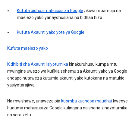
Kufuta bidhaa mahususi za Google
, ikiwa ni pamoja na
maelezo yako yanayohusiana na bidhaa hizo
Kufuta Akaunti yako yote ya Google
Kufuta maelezo yako
Kidhibiti cha Akaunti Isiyotumika
kinakuruhusu kumpa mtu
mwingine uwezo wa kufikia sehemu za Akaunti yako ya Google
endapo hutaweza kutumia akaunti yako kutokana na matukio
yasiyotarajiwa.
Na mwishowe, unaweza pia
kuomba kuondoa maudhui
kwenye
huduma mahususi za Google kulingana na sheria zinazotumika
na sera zetu.