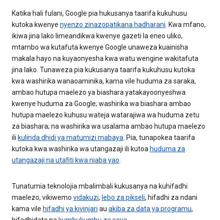
Katika hali fulani, Google pia hukusanya taarifa kukuhusu
kutoka kwenye
nyenzo zinazopatikana hadharani
. Kwa mfano,
ikiwa jina lako limeandikwa kwenye gazeti la eneo uliko,
mtambo wa kutafuta kwenye Google unaweza kuainisha
makala hayo na kuyaonyesha kwa watu wengine wakitafuta
jina lako. Tunaweza pia kukusanya taarifa kukuhusu kutoka
kwa washirika wanaoaminika, kama vile huduma za saraka,
ambao hutupa maelezo ya biashara yatakayoonyeshwa
kwenye huduma za Google; washirika wa biashara ambao
hutupa maelezo kuhusu wateja watarajiwa wa huduma zetu
za biashara; na washirika wa usalama ambao hutupa maelezo
ili
kulinda dhidi ya matumizi mabaya
. Pia, tunapokea taarifa
kutoka kwa washirika wa utangazaji ili kutoa
huduma za
utangazaji na utafiti kwa niaba yao
.
Tunatumia teknolojia mbalimbali kukusanya na kuhifadhi
maelezo, vikiwemo
vidakuzi
,
lebo za pikseli
, hifadhi za ndani
kama vile
hifadhi ya kivinjari
au
akiba za data ya programu
,