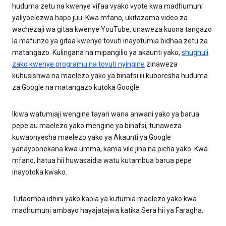
huduma zetu na kwenye vifaa vyako vyote kwa madhumuni
yaliyoelezwa hapo juu. Kwa mfano, ukitazama video za
wachezaji wa gitaa kwenye YouTube, unaweza kuona tangazo
la mafunzo ya gitaa kwenye tovuti inayotumia bidhaa zetu za
matangazo. Kulingana na mipangilio ya akaunti yako,
shughuli
zako kwenye programu na tovuti nyingine
zinaweza
kuhusishwa na maelezo yako ya binafsi ili kuboresha huduma
za Google na matangazo kutoka Google.
Ikiwa watumiaji wengine tayari wana anwani yako ya barua
pepe au maelezo yako mengine ya binafsi, tunaweza
kuwaonyesha maelezo yako ya Akaunti ya Google
yanayoonekana kwa umma, kama vile jina na picha yako. Kwa
mfano, hatua hii huwasaidia watu kutambua barua pepe
inayotoka kwako.
Tutaomba idhini yako kabla ya kutumia maelezo yako kwa
madhumuni ambayo hayajatajwa katika Sera hii ya Faragha.