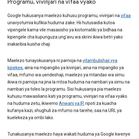
Programu, vivinjari na vifaa vyako
Google hukusanya maelezo kuhusu programu, vivinjari na
vifaa
unavyotumia kufikia huduma zake. Hii hutusaidia kutoa
vipengele kama vile masasisho ya kiotomatiki ya bidhaa na
kipengele cha kupunguza ung'avu wa skrini ikiwa betri yako
inakaribia kuisha chaji.
Maelezo tunayokusanya ni pamoja na
vitambulishaji vya
kipekee
, aina na mipangilio ya kivinjari, aina na mipangilio ya
vifaa, mfumo wa uendeshaji, maelezo ya mtandao wa simu
ikiwa ni pamoja na jina la mtoa huduma na nambari ya simu na
nambari ya toleo la programu. Sisi hukusanya pia maelezo
kuhusu mawasiliano kati ya programu, vivinjari na vifaa vyako
na huduma zetu, ikiwemo
Anwani ya IP
, ripoti za kuacha
kufanya kazi, shughuli za mfumo na tarehe, saa na URL ya
kuelekeza ya ombi lako.
Tunakusanya maelezo haya wakati huduma ya Google kwenye