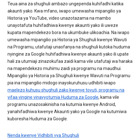
Teua aina za shughuli ambazo ungependa kuhifadhi katika
akaunti yako. Kwa mfano, iwapo umewasha mipangilio ya
Historia ya YouTube, video unazotazama na mambo
unayotafuta huhifadhiwa kwenye akaunti yako ili uweze
kupata mapendekezo bora na ukumbuke ulikoachia. Na iwapo
umewasha mipangilio ya Historia ya Shughuli kwenye Wavuti
na Programu, utafutaji unaofanya na shughuli kutoka huduma
nyingine za Google huhifadhiwa kwenye akaunti yako ili upate
hali za utumiaji zinazokufaa zaidi kama vile utafutaji wa haraka
na mapendekezo muhimu zaidi ya programu na maudhui.
Mipangilio ya Historia ya Shughuli kwenye Wavuti na Programu
pia ina mipangilio midogo inayokuruhusu udhibiti iwapo
maelezo kuhusu shughuli zako kwenye tovuti, programu na
vifaa vingine vinavyotumia Huduma za Google
, kama vile
programu unazosakinisha na kutumia kwenye Android,
yanahifadhiwa kwenye Akaunti yako ya Google na kutumiwa
kuboresha Huduma za Google.
Nenda kwenye Vidhibiti vya Shughuli