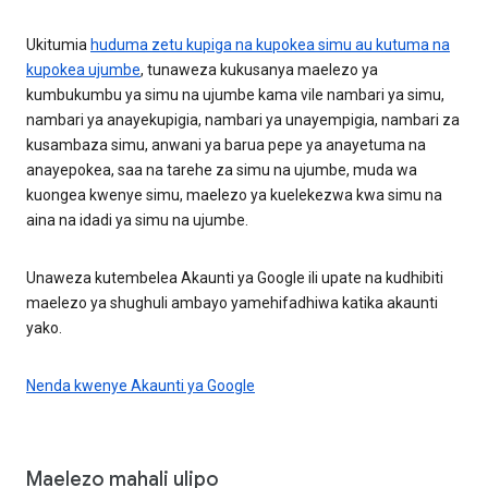
Ukitumia
huduma zetu kupiga na kupokea simu au kutuma na
kupokea ujumbe
, tunaweza kukusanya maelezo ya
kumbukumbu ya simu na ujumbe kama vile nambari ya simu,
nambari ya anayekupigia, nambari ya unayempigia, nambari za
kusambaza simu, anwani ya barua pepe ya anayetuma na
anayepokea, saa na tarehe za simu na ujumbe, muda wa
kuongea kwenye simu, maelezo ya kuelekezwa kwa simu na
aina na idadi ya simu na ujumbe.
Unaweza kutembelea Akaunti ya Google ili upate na kudhibiti
maelezo ya shughuli ambayo yamehifadhiwa katika akaunti
yako.
Nenda kwenye Akaunti ya Google
Maelezo mahali ulipo