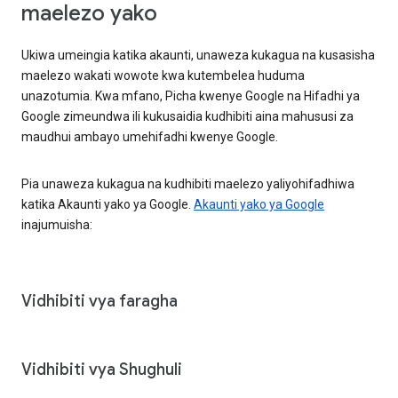
maelezo yako
Ukiwa umeingia katika akaunti, unaweza kukagua na kusasisha
maelezo wakati wowote kwa kutembelea huduma
unazotumia. Kwa mfano, Picha kwenye Google na Hifadhi ya
Google zimeundwa ili kukusaidia kudhibiti aina mahususi za
maudhui ambayo umehifadhi kwenye Google.
Pia unaweza kukagua na kudhibiti maelezo yaliyohifadhiwa
katika Akaunti yako ya Google.
Akaunti yako ya Google
inajumuisha:
Vidhibiti vya faragha
Vidhibiti vya Shughuli