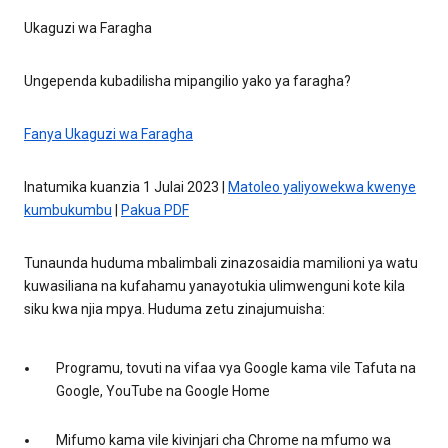
Ukaguzi wa Faragha
Ungependa kubadilisha mipangilio yako ya faragha?
Fanya Ukaguzi wa Faragha
Inatumika kuanzia 1 Julai 2023 |
Matoleo yaliyowekwa kwenye
kumbukumbu
|
Pakua PDF
Tunaunda huduma mbalimbali zinazosaidia mamilioni ya watu
kuwasiliana na kufahamu yanayotukia ulimwenguni kote kila
siku kwa njia mpya. Huduma zetu zinajumuisha:
Programu, tovuti na vifaa vya Google kama vile Tafuta na
Google, YouTube na Google Home
Mifumo kama vile kivinjari cha Chrome na mfumo wa