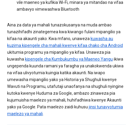
vile maeneo ya kufikia Wi-Fi, minara ya mitandao na vifaa
ambavyo vimewashwa Bluetooth
Aina za data ya mahali tunazokusanya na muda ambao
tunazihifadhi zinategemea kwa kiwango fulani mipangilio ya
kifaa na akaunti yako. Kwa mfano, unaweza
kuwasha au
kuzima kipengele cha mahali kwenye kifaa chako cha Android
ukitumia programu ya mipangilio ya kifaa. Unaweza pia
kuwasha
kipengele cha Kumbukumbu ya Maeneo Yangu
ikiwa
ungependa kuunda ramani ya faragha ya unakokwenda ukiwa
na vifaa ulivyotumia kuingia katika akaunti. Na iwapo
umewasha mipangilio yako ya Historia ya Shughuli kwenye
Wavuti na Programu, utafutaji unaofanya na shughuli nyingine
kutoka kwenye Huduma za Google, ambazo zinaweza pia
kujumuisha maelezo ya mahali, huhifadhiwa kwenye Akaunti
yako ya Google. Pata maelezo zaidi kuhusu
jinsi tunavyotumia
maelezo ya mahali
.