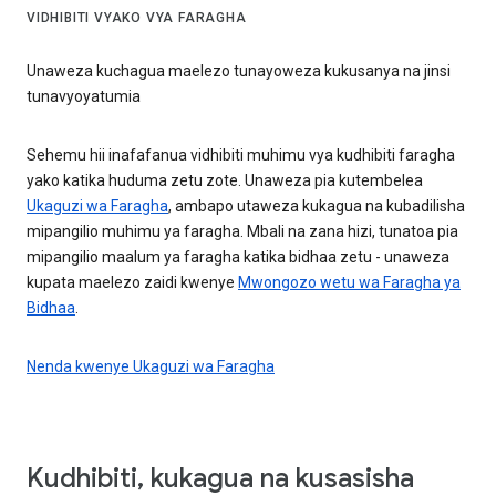
VIDHIBITI VYAKO VYA FARAGHA
Unaweza kuchagua maelezo tunayoweza kukusanya na jinsi
tunavyoyatumia
Sehemu hii inafafanua vidhibiti muhimu vya kudhibiti faragha
yako katika huduma zetu zote. Unaweza pia kutembelea
Ukaguzi wa Faragha
, ambapo utaweza kukagua na kubadilisha
mipangilio muhimu ya faragha. Mbali na zana hizi, tunatoa pia
mipangilio maalum ya faragha katika bidhaa zetu - unaweza
kupata maelezo zaidi kwenye
Mwongozo wetu wa Faragha ya
Bidhaa
.
Nenda kwenye Ukaguzi wa Faragha
Kudhibiti, kukagua na kusasisha