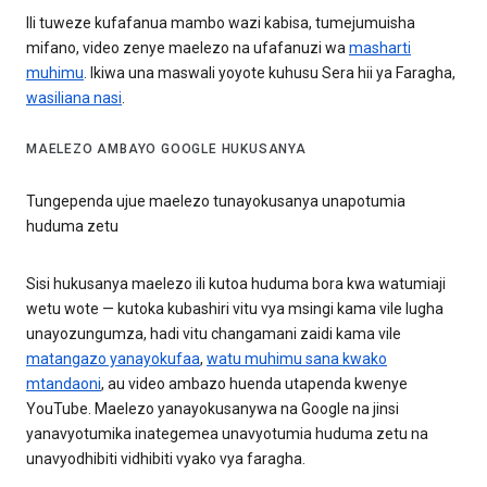
Ili tuweze kufafanua mambo wazi kabisa, tumejumuisha
mifano, video zenye maelezo na ufafanuzi wa
masharti
muhimu
. Ikiwa una maswali yoyote kuhusu Sera hii ya Faragha,
wasiliana nasi
.
MAELEZO AMBAYO GOOGLE HUKUSANYA
Tungependa ujue maelezo tunayokusanya unapotumia
huduma zetu
Sisi hukusanya maelezo ili kutoa huduma bora kwa watumiaji
wetu wote — kutoka kubashiri vitu vya msingi kama vile lugha
unayozungumza, hadi vitu changamani zaidi kama vile
matangazo yanayokufaa
,
watu muhimu sana kwako
mtandaoni
, au video ambazo huenda utapenda kwenye
YouTube. Maelezo yanayokusanywa na Google na jinsi
yanavyotumika inategemea unavyotumia huduma zetu na
unavyodhibiti vidhibiti vyako vya faragha.