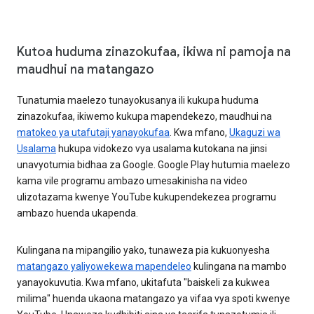
Kutoa huduma zinazokufaa, ikiwa ni pamoja na
maudhui na matangazo
Tunatumia maelezo tunayokusanya ili kukupa huduma
zinazokufaa, ikiwemo kukupa mapendekezo, maudhui na
matokeo ya utafutaji yanayokufaa
. Kwa mfano,
Ukaguzi wa
Usalama
hukupa vidokezo vya usalama kutokana na jinsi
unavyotumia bidhaa za Google. Google Play hutumia maelezo
kama vile programu ambazo umesakinisha na video
ulizotazama kwenye YouTube kukupendekezea programu
ambazo huenda ukapenda.
Kulingana na mipangilio yako, tunaweza pia kukuonyesha
matangazo yaliyowekewa mapendeleo
kulingana na mambo
yanayokuvutia. Kwa mfano, ukitafuta "baiskeli za kukwea
milima" huenda ukaona matangazo ya vifaa vya spoti kwenye