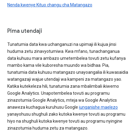
Nenda kwenye Kituo changu cha Matangazo
Pima utendaji
Tunatumia data kwa uchanganuzi na upimaji ili kujua jinsi
huduma zetu zinavyotumiwa. Kwa mfano, tunachanganua
data kuhusu mara ambazo umetembelea tovuti zetu kufanya
mambo kama vile kuboresha muundo wa bidhaa. Pia,
tunatumia data kuhusu matangazo unayoangalia ili kuwasaidia
watangazaji wajue utendaji wa kampeni za matangazo yao.
Katika kutekeleza hili, tunatumia zana mbalimbali ikiwemo
Google Analytics. Unapotembelea tovuti au programu
zinazotumia Google Analytics, mteja wa Google Analytics
anaweza kuchagua kuruhusu Google
iunganishe maelezo
yanayohusu shughuli zako kutoka kwenye tovuti au programu
hiyo na shughuli kutoka kwenye tovuti au programu nyingine
zinazotumia huduma zetu za matangazo.