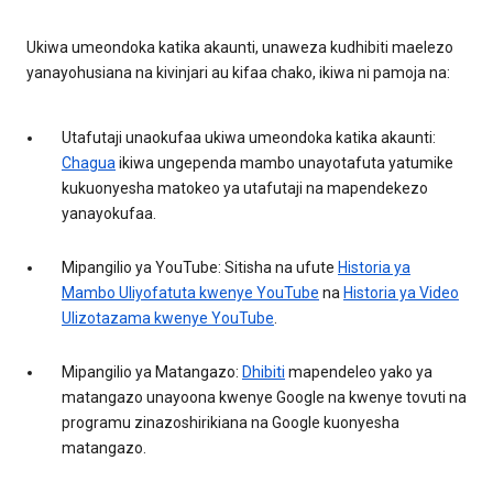
Ukiwa umeondoka katika akaunti, unaweza kudhibiti maelezo
yanayohusiana na kivinjari au kifaa chako, ikiwa ni pamoja na:
Utafutaji unaokufaa ukiwa umeondoka katika akaunti:
Chagua
ikiwa ungependa mambo unayotafuta yatumike
kukuonyesha matokeo ya utafutaji na mapendekezo
yanayokufaa.
Mipangilio ya YouTube: Sitisha na ufute
Historia ya
Mambo Uliyofatuta kwenye YouTube
na
Historia ya Video
Ulizotazama kwenye YouTube
.
Mipangilio ya Matangazo:
Dhibiti
mapendeleo yako ya
matangazo unayoona kwenye Google na kwenye tovuti na
programu zinazoshirikiana na Google kuonyesha
matangazo.