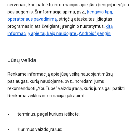
serveriais, kad pateiktų informacijos apie jūsų įrenginį ir ryšį su
paslaugomis. Ši informacija apima, pvz.,
įrenginio tipą,
operatoriaus pavadinimą
, strigčių ataskaitas, įdiegtas
programas ir, atsižvelgiant į įrenginio nustatymus,
kitą
informaciją apie tai, kaip naudojate „Android“ įrenginį
.
Jūsų veikla
Renkame informaciją apie jūsų veiką naudojant mūsų
paslaugas, kurią naudojame, pvz., norėdami jums
rekomenduoti „YouTube“ vaizdo įrašą, kuris jums gali patikti.
Renkama veiklos informacija gali apimti:
terminus, pagal kuriuos ieškote;
žiūrimus vaizdo įrašus;