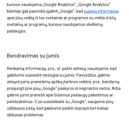
kuriose naudojama „Google Analytics“, „Google Analytics“
klientas gali pasirinkti įgalinti „Google“, kad
susietų informaciją
apie jūsų veiklą iš tos svetainės ar programos su veikla iš kitų
svetainių ar programų, kuriose naudojamos skelbimų
paslaugos.
Bendravimas su jumis
Renkamą informaciją, pvz., el. pašto adresą, naudojame, kad
galėtume susisiekti tiesiogiai su jumis. Pavyzdžiui, galime
atsiųsti jums pranešimą aptikę įtartinos veiklos, pvz., bandymą
prisijungti prie jūsų „Google“ paskyros iš neįprastos vietos. Arba
galime jums pranešti apie būsimus paslaugų pakeitimus ar
patobulinimus. O jei susisiekiate su „Google“, saugome jūsų
užklausos įrašą, kad galėtume padėti išspręsti bet kokias
iškilusias problemas.