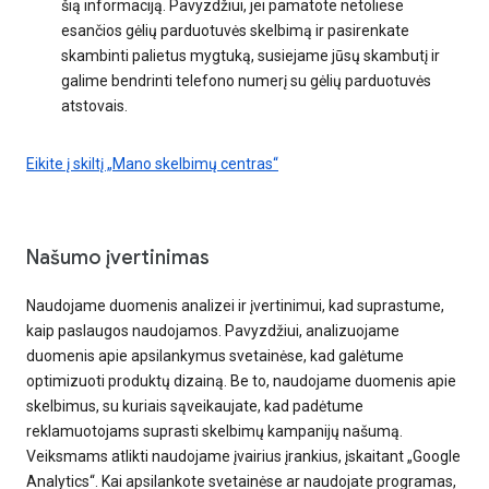
šią informaciją. Pavyzdžiui, jei pamatote netoliese
esančios gėlių parduotuvės skelbimą ir pasirenkate
skambinti palietus mygtuką, susiejame jūsų skambutį ir
galime bendrinti telefono numerį su gėlių parduotuvės
atstovais.
Eikite į skiltį „Mano skelbimų centras“
Našumo įvertinimas
Naudojame duomenis analizei ir įvertinimui, kad suprastume,
kaip paslaugos naudojamos. Pavyzdžiui, analizuojame
duomenis apie apsilankymus svetainėse, kad galėtume
optimizuoti produktų dizainą. Be to, naudojame duomenis apie
skelbimus, su kuriais sąveikaujate, kad padėtume
reklamuotojams suprasti skelbimų kampanijų našumą.
Veiksmams atlikti naudojame įvairius įrankius, įskaitant „Google
Analytics“. Kai apsilankote svetainėse ar naudojate programas,