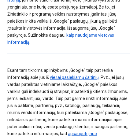
istoriją
, jei norite sukurti asmeninį vietų, į kurias vykstate su
įrenginiais, prie kurių esate prisijungę, žemėlapį. Be to, jei
Žiniatinklio ir programų veiklos nustatymas įgalintas, jūsų
paieškos ir kita veikla iš „Google“ paslaugų, į kurią gali būti
įtraukta ir vietovės informacija, išsaugoma jūsų „Google“
paskyroje. Sužinokite daugiau,
kaip naudojame vietovės
informaciją
.
Esant tam tikroms aplinkybėms „Google“ taip pat renka
informaciją apie jus iš
viešai pasiekiamų šaltinių
. Pvz., jei jūsų
vardas pateiktas vietiniame laikraštyje, „Google“ paieškos
variklis gali indeksuoti šį straipsnį ir pateikti jį kitiems žmonėms,
jiems ieškant jūsų vardo. Taip pat galime rinkti informaciją apie
jus iš patikimų partnerių, pvz., katalogų paslaugų, teikiančių
mums verslo informaciją, kuri pateikiama „Google“ paslaugose,
rinkodaros partnerių, kurie pateikia mums informacijos apie
potencialius mūsų verslo paslaugų klientus, ir saugos partnerių,
kurie pateikia informacijos, kad
apsaugotų nuo