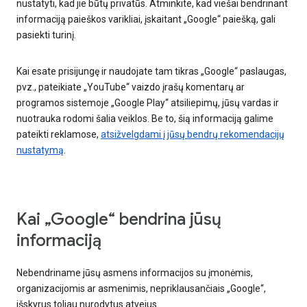
nustatyti, kad jie būtų privatūs. Atminkite, kad viešai bendrinant
informaciją paieškos varikliai, įskaitant „Google“ paiešką, gali
pasiekti turinį.
Kai esate prisijungę ir naudojate tam tikras „Google“ paslaugas,
pvz., pateikiate „YouTube“ vaizdo įrašų komentarų ar
programos sistemoje „Google Play“ atsiliepimų, jūsų vardas ir
nuotrauka rodomi šalia veiklos. Be to, šią informaciją galime
pateikti reklamose,
atsižvelgdami į jūsų bendrų rekomendacijų
nustatymą
.
Kai „Google“ bendrina jūsų
informaciją
Nebendriname jūsų asmens informacijos su įmonėmis,
organizacijomis ar asmenimis, nepriklausančiais „Google“,
išskyrus toliau nurodytus atvejus.