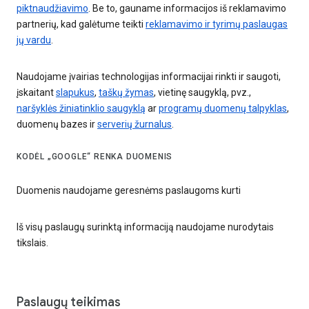
piktnaudžiavimo
. Be to, gauname informacijos iš reklamavimo
partnerių, kad galėtume teikti
reklamavimo ir tyrimų paslaugas
jų vardu
.
Naudojame įvairias technologijas informacijai rinkti ir saugoti,
įskaitant
slapukus
,
taškų žymas
, vietinę saugyklą, pvz.,
naršyklės žiniatinklio saugyklą
ar
programų duomenų talpyklas
,
duomenų bazes ir
serverių žurnalus
.
KODĖL „GOOGLE“ RENKA DUOMENIS
Duomenis naudojame geresnėms paslaugoms kurti
Iš visų paslaugų surinktą informaciją naudojame nurodytais
tikslais.
Paslaugų teikimas