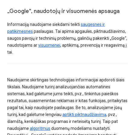
„Google“, naudotojų ir visuomenės apsauga
Informaciją naudojame siekdami teikti
saugesnes ir
patikimesnes
paslaugas. Tai apima apgaulės, piktnaudžiavimo,
saugos pavojų ir techninių problemų, galinčių pakenkti „Google“,
naudotojams ar
visuomenei
, aptikimą, prevenciją ir reagavimą į
tai.
Naudojame skirtingas technologijas informacijai apdoroti šiais
tikslais. Naudojame turinį analizuojančias automatines
sistemas, kad galėtume jums teikti, pvz., tinkintus paieškos
rezultatus, suasmenintas reklamas ir kitas funkcijas, pritaikytas
pagal tai, kaip naudojate paslaugas. Be to, analizuojame jūsų
turinį, kad galėtume lengviau
aptikti piktnaudžiavimą
, pvz.,
šlamštą, kenkėjiškas programas ir neteisėtą turinį. Taip pat
naudojame
algoritmus
duomenų modeliams nustatyti.