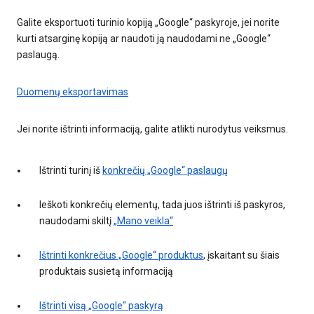
Galite eksportuoti turinio kopiją „Google“ paskyroje, jei norite
kurti atsarginę kopiją ar naudoti ją naudodami ne „Google“
paslaugą.
Duomenų eksportavimas
Jei norite ištrinti informaciją, galite atlikti nurodytus veiksmus.
Ištrinti turinį iš
konkrečių „Google“ paslaugų
Ieškoti konkrečių elementų, tada juos ištrinti iš paskyros,
naudodami skiltį
„Mano veikla“
Ištrinti konkrečius „Google“ produktus
, įskaitant su šiais
produktais susietą informaciją
Ištrinti visą „Google“ paskyrą