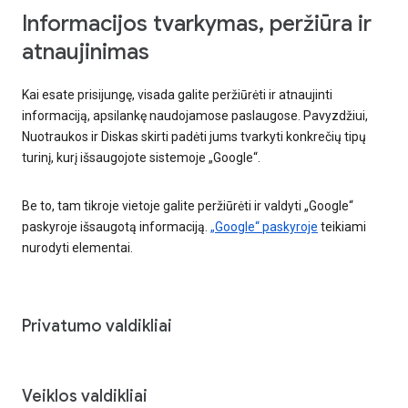
Informacijos tvarkymas, peržiūra ir
atnaujinimas
Kai esate prisijungę, visada galite peržiūrėti ir atnaujinti
informaciją, apsilankę naudojamose paslaugose. Pavyzdžiui,
Nuotraukos ir Diskas skirti padėti jums tvarkyti konkrečių tipų
turinį, kurį išsaugojote sistemoje „Google“.
Be to, tam tikroje vietoje galite peržiūrėti ir valdyti „Google“
paskyroje išsaugotą informaciją.
„Google“ paskyroje
teikiami
nurodyti elementai.
Privatumo valdikliai
Veiklos valdikliai