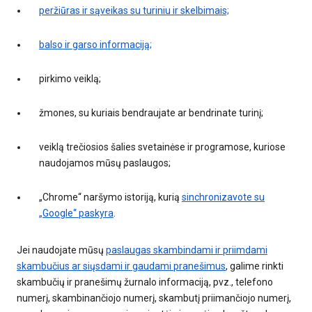
peržiūras ir sąveikas su turiniu ir skelbimais;
balso ir garso informaciją;
pirkimo veiklą;
žmones, su kuriais bendraujate ar bendrinate turinį;
veiklą trečiosios šalies svetainėse ir programose, kuriose
naudojamos mūsų paslaugos;
„Chrome“ naršymo istoriją, kurią
sinchronizavote su
„Google“ paskyra
.
Jei naudojate mūsų
paslaugas skambindami ir priimdami
skambučius ar siųsdami ir gaudami pranešimus
, galime rinkti
skambučių ir pranešimų žurnalo informaciją, pvz., telefono
numerį, skambinančiojo numerį, skambutį priimančiojo numerį,