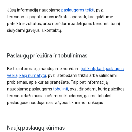
Jūsų informaciją naudojame
paslaugoms teikti
, pvz.,
terminams, pagal kuriuos ieškote, apdoroti, kad galėtume
pateikti rezultatus, arba norėdami padėti jums bendrinti turinį
siūlydami gavėjus iš kontaktų.
Paslaugų priežiūra ir tobulinimas
Be to, informaciją naudojame norėdami
įsitikinti, kad paslaugos
veikia, kaip numatyta
, pvz., stebėdami triktis arba šalindami
problemas, apie kurias pranešate. Taip pat informaciją
naudojame paslaugoms
tobulinti
, pvz., žinodami, kurie paieškos
terminai dažniausiai rašomi su klaidomis, galime tobulinti
paslaugose naudojamas rašybos tikrinimo funkcijas.
Naujų paslaugų kūrimas