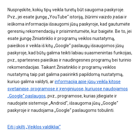
Nuspręskite, kokių tipų veikla turėtų būt saugoma paskyroje.
Pvz., jei esate įjungę „YouTube“ istoriją, žiūrimi vaizdo įrašai ir
ieškoma informacija išsaugomi jūsų paskyroje, kad gautumėte
geresnių rekomendacijų ir prisimintumėte, kur baigėte. Be to, jei
esate įjungę Žiniatinklio ir programų veiklos nustatymą,
paieškos ir veikla iš kitų „Google“ paslaugų išsaugomos jūsų
paskyroje, kad būtų galima teikti labiau suasmenintas funkcijas,
pvz., spartesnes paieškas ir naudingesnes programų bei turinio
rekomendacijas. Taikant Žiniatinklio ir programų veiklos
nustatymą taip pat galima pasirinkti papildomą nustatymą,
kuriuo galima valdyti, ar
informacija apie jūsų veiklą kitose
svetainėse, programose ir įrenginiuose, kuriuose naudojamos
„Google“ paslaugos
, pvz., programose, kurias įdiegiate ir
naudojate sistemoje „Android“, išsaugoma jūsų „Google“
paskyroje ir naudojama „Google“ paslaugoms tobulinti.
Eiti į skiltį „Veiklos valdikliai“