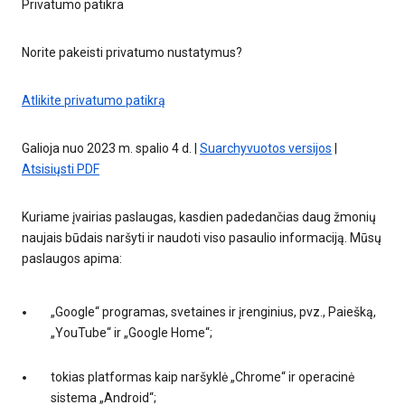
Privatumo patikra
Norite pakeisti privatumo nustatymus?
Atlikite privatumo patikrą
Galioja nuo 2023 m. spalio 4 d. |
Suarchyvuotos versijos
|
Atsisiųsti PDF
Kuriame įvairias paslaugas, kasdien padedančias daug žmonių
naujais būdais naršyti ir naudoti viso pasaulio informaciją. Mūsų
paslaugos apima:
„Google“ programas, svetaines ir įrenginius, pvz., Paiešką,
„YouTube“ ir „Google Home“;
tokias platformas kaip naršyklė „Chrome“ ir operacinė
sistema „Android“;