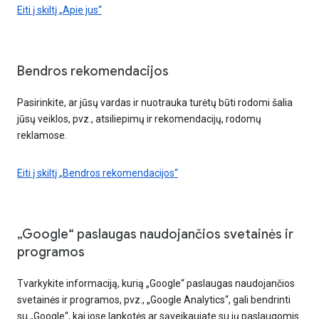
Eiti į skiltį „Apie jus“
Bendros rekomendacijos
Pasirinkite, ar jūsų vardas ir nuotrauka turėtų būti rodomi šalia
jūsų veiklos, pvz., atsiliepimų ir rekomendacijų, rodomų
reklamose.
Eiti į skiltį „Bendros rekomendacijos“
„Google“ paslaugas naudojančios svetainės ir
programos
Tvarkykite informaciją, kurią „Google“ paslaugas naudojančios
svetainės ir programos, pvz., „Google Analytics“, gali bendrinti
su „Google“, kai jose lankotės ar sąveikaujate su jų paslaugomis.