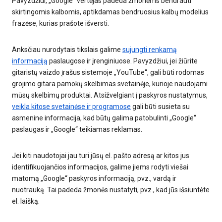
Pavyzdžiui, „Google“ vertėjas padeda žmonėms bendrauti
skirtingomis kalbomis, aptikdamas bendruosius kalbų modelius
frazėse, kurias prašote išversti.
Anksčiau nurodytais tikslais galime
sujungti renkamą
informaciją
paslaugose ir įrenginiuose. Pavyzdžiui, jei žiūrite
gitaristų vaizdo įrašus sistemoje „YouTube“, gali būti rodomas
grojimo gitara pamokų skelbimas svetainėje, kurioje naudojami
mūsų skelbimų produktai. Atsižvelgiant į paskyros nustatymus,
veikla kitose svetainėse ir programose
gali būti susieta su
asmenine informacija, kad būtų galima patobulinti „Google“
paslaugas ir „Google“ teikiamas reklamas.
Jei kiti naudotojai jau turi jūsų el. pašto adresą ar kitos jus
identifikuojančios informacijos, galime jiems rodyti viešai
matomą „Google“ paskyros informaciją, pvz., vardą ir
nuotrauką. Tai padeda žmonės nustatyti, pvz., kad jūs išsiuntėte
el. laišką.