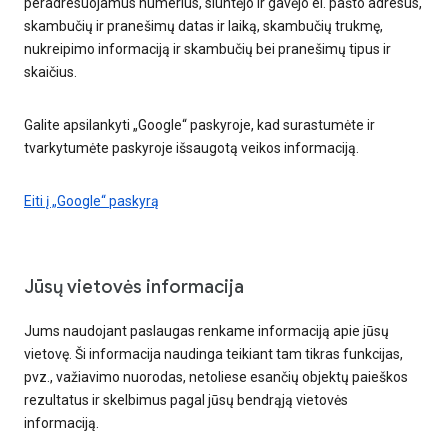
peradresuojamus numerius, siuntėjo ir gavėjo el. pašto adresus,
skambučių ir pranešimų datas ir laiką, skambučių trukmę,
nukreipimo informaciją ir skambučių bei pranešimų tipus ir
skaičius.
Galite apsilankyti „Google“ paskyroje, kad surastumėte ir
tvarkytumėte paskyroje išsaugotą veikos informaciją.
Eiti į „Google“ paskyrą
Jūsų vietovės informacija
Jums naudojant paslaugas renkame informaciją apie jūsų
vietovę. Ši informacija naudinga teikiant tam tikras funkcijas,
pvz., važiavimo nuorodas, netoliese esančių objektų paieškos
rezultatus ir skelbimus pagal jūsų bendrąją vietovės
informaciją.