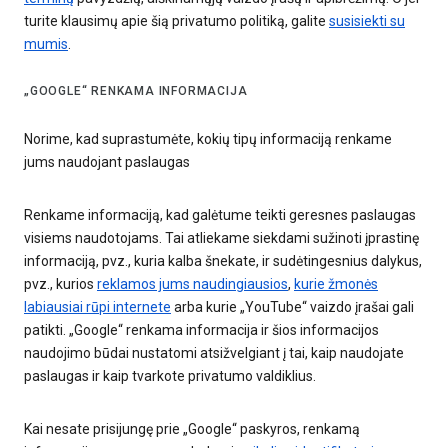
turite klausimų apie šią privatumo politiką, galite
susisiekti su
mumis
.
„GOOGLE“ RENKAMA INFORMACIJA
Norime, kad suprastumėte, kokių tipų informaciją renkame
jums naudojant paslaugas
Renkame informaciją, kad galėtume teikti geresnes paslaugas
visiems naudotojams. Tai atliekame siekdami sužinoti įprastinę
informaciją, pvz., kuria kalba šnekate, ir sudėtingesnius dalykus,
pvz., kurios
reklamos jums naudingiausios
,
kurie žmonės
labiausiai rūpi internete
arba kurie „YouTube“ vaizdo įrašai gali
patikti. „Google“ renkama informacija ir šios informacijos
naudojimo būdai nustatomi atsižvelgiant į tai, kaip naudojate
paslaugas ir kaip tvarkote privatumo valdiklius.
Kai nesate prisijungę prie „Google“ paskyros, renkamą