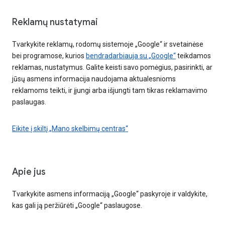
Reklamų nustatymai
Tvarkykite reklamų, rodomų sistemoje „Google“ ir svetainėse
bei programose, kurios
bendradarbiauja su „Google“
teikdamos
reklamas, nustatymus. Galite keisti savo pomėgius, pasirinkti, ar
jūsų asmens informacija naudojama aktualesnioms
reklamoms teikti, ir įjungi arba išjungti tam tikras reklamavimo
paslaugas.
Eikite į skiltį „Mano skelbimų centras“
Apie jus
Tvarkykite asmens informaciją „Google“ paskyroje ir valdykite,
kas gali ją peržiūrėti „Google“ paslaugose.