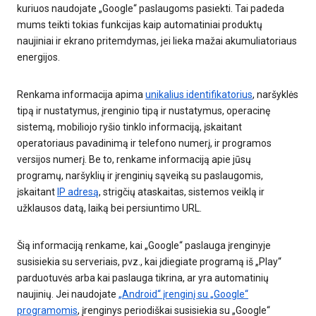
kuriuos naudojate „Google“ paslaugoms pasiekti. Tai padeda
mums teikti tokias funkcijas kaip automatiniai produktų
naujiniai ir ekrano pritemdymas, jei lieka mažai akumuliatoriaus
energijos.
Renkama informacija apima
unikalius identifikatorius
, naršyklės
tipą ir nustatymus, įrenginio tipą ir nustatymus, operacinę
sistemą, mobiliojo ryšio tinklo informaciją, įskaitant
operatoriaus pavadinimą ir telefono numerį, ir programos
versijos numerį. Be to, renkame informaciją apie jūsų
programų, naršyklių ir įrenginių sąveiką su paslaugomis,
įskaitant
IP adresą
, strigčių ataskaitas, sistemos veiklą ir
užklausos datą, laiką bei persiuntimo URL.
Šią informaciją renkame, kai „Google“ paslauga įrenginyje
susisiekia su serveriais, pvz., kai įdiegiate programą iš „Play“
parduotuvės arba kai paslauga tikrina, ar yra automatinių
naujinių. Jei naudojate
„Android“ įrenginį su „Google“
programomis
, įrenginys periodiškai susisiekia su „Google“