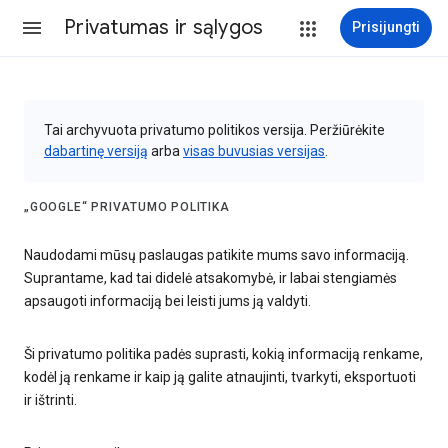
Privatumas ir sąlygos
Prisijungti
Tai archyvuota privatumo politikos versija. Peržiūrėkite
dabartinę versiją
arba
visas buvusias versijas
.
„GOOGLE“ PRIVATUMO POLITIKA
Naudodami mūsų paslaugas patikite mums savo informaciją.
Suprantame, kad tai didelė atsakomybė, ir labai stengiamės
apsaugoti informaciją bei leisti jums ją valdyti.
Ši privatumo politika padės suprasti, kokią informaciją renkame,
kodėl ją renkame ir kaip ją galite atnaujinti, tvarkyti, eksportuoti
ir ištrinti.