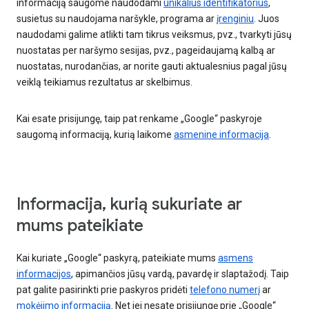
informaciją saugome naudodami
unikalius identifikatorius
,
susietus su naudojama naršykle, programa ar
įrenginiu
. Juos
naudodami galime atlikti tam tikrus veiksmus, pvz., tvarkyti jūsų
nuostatas per naršymo sesijas, pvz., pageidaujamą kalbą ar
nuostatas, nurodančias, ar norite gauti aktualesnius pagal jūsų
veiklą teikiamus rezultatus ar skelbimus.
Kai esate prisijungę, taip pat renkame „Google“ paskyroje
saugomą informaciją, kurią laikome
asmenine informacija
.
Informacija, kurią sukuriate ar
mums pateikiate
Kai kuriate „Google“ paskyrą, pateikiate mums
asmens
informacijos
, apimančios jūsų vardą, pavardę ir slaptažodį. Taip
pat galite pasirinkti prie paskyros pridėti
telefono numerį
ar
mokėjimo informaciją
. Net jei nesate prisijungę prie „Google“