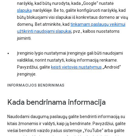
naršyklę, kad būtų nurodyta, kada „Google“ nustatė
slapuką
naršyklėje. Be to, galite konfigūruoti naršyklę, kad
būtų blokuojami visi slapukai iš konkretaus domeno ar visų
domenų. Bet atminkite, kad
tinkamam paslaugų veikimui
užtikrinti naudojami slapukai
, pvz., kalbos nuostatoms
įsiminti.
Įrenginio lygio nustatymai Įrenginyje gali būti naudojami
valdikliai, norint nustatyti, kokią informaciją renkame.
Pavyzdžiui, galite
keisti vietovės nustatymus
„Android“
įrenginyje.
INFORMACIJOS BENDRINIMAS
Kada bendrinama informacija
Naudodami daugumą paslaugų galite bendrinti informaciją su
kitais žmonėmis ir valdyti, kaip ją bendrinate. Pavyzdžiui, galite
viešai bendrinti vaizdo įrašus sistemoje „YouTube“ arba galite