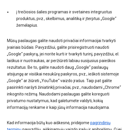
į trečiosios šalies programas ir svetaines integruotus
produktus, pvz., skelbimus, analitiką ir įterptus „Google“
žemėlapius.
Mūsų paslaugas galite naudoti privačiai informacijai tvarkyti
įvairiais būdais. Pavyzdžiui, galite prisiregistruoti naudoti
„Google“ paskyrą, jei norite kurti ir tvarkyti turinį, pavyzdžiui, el.
laiškus ir nuotraukas, ar peržiūrėti labiau susijusius paieškos
rezultatus. Be to, galite naudoti daug „Google“ paslaugų
atsijungę ar visiškai nesukūrę paskyros, pvz., ieškoti sistemoje
„Google“ ar žiūrėti „YouTube“ vaizdo įrašus. Taip pat galite
pasirinkti naršyti žiniatinklį privačiai, pvz., naudodami „Chrome“
inkognito režimą. Naudodami paslaugas galite koreguoti
privatumo nustatymus, kad galėtumėte valdyti, kokią
informaciją renkame ir kaip jūsų informacija naudojama.
Kad informacija būtų kuo aiškesnė, pridėjome
pagrindinių
terminų
pavyzdžių, aiškinamųjų vaizdo įrašų ir apibrėžimų. O jei