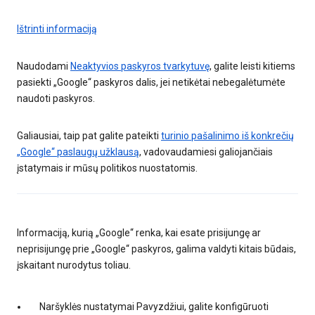
Ištrinti informaciją
Naudodami
Neaktyvios paskyros tvarkytuvę
, galite leisti kitiems
pasiekti „Google“ paskyros dalis, jei netikėtai nebegalėtumėte
naudoti paskyros.
Galiausiai, taip pat galite pateikti
turinio pašalinimo iš konkrečių
„Google“ paslaugų užklausą
, vadovaudamiesi galiojančiais
įstatymais ir mūsų politikos nuostatomis.
Informaciją, kurią „Google“ renka, kai esate prisijungę ar
neprisijungę prie „Google“ paskyros, galima valdyti kitais būdais,
įskaitant nurodytus toliau.
Naršyklės nustatymai Pavyzdžiui, galite konfigūruoti