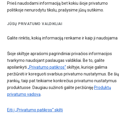
Prieš naudodami informaciją bet kokiu šioje privatumo
politikoje nenurodytu tikslu, prašysime jūsų sutikimo.
JŪSŲ PRIVATUMO VALDIKLIAI
Galite rinktis, kokią informaciją renkame ir kaip ji naudojama
Šioje skiltyje aprašomi pagrindiniai privačios informacijos
tvarkymo naudojant paslaugas valdikliai. Be to, galite
apsilankyti
„Privatumo patikros“
skiltyje, kurioje galima
peržiūrėti ir koreguoti svarbius privatumo nustatymus. Be šių
įrankių, taip pat teikiame konkrečius privatumo nustatymus
produktuose. Daugiau sužinoti galite peržiūrėję
Produktų
privatumo vadovą
.
Eiti į „Privatumo patikros“ skiltį