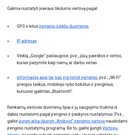
Galima nustatyti įvairaus tikslumo vietovę pagal:
GPS ir kitus
įrenginio jutiklių duomenis
;
IP adresas
Veiklą „Google“ paslaugose, pvz., jūsų paieškos ir vietos,
kurias pažymite kaip namų ar darbo vietas
informaciją apie tai, kas yra netoli įrenginio
, pvz., „Wi-Fi“
prieigos taškus, mobiliojo ryšio bokštus ir įrenginius,
kuriuose įgalintas „Bluetooth“.
Renkamų vietovės duomenų tipai ir jų saugojimo trukmė iš
dalies nustatomi pagal įrenginio ir paskyros nustatymus. Pvz.,
galite
įjungti arba išjungti „Android“ įrenginio vietovę
naudodami
įrenginio nustatymų programą. Be to, galite įjungti
Vietovių