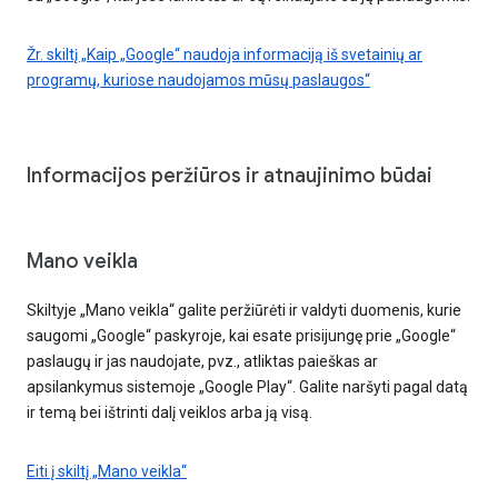
Žr. skiltį „Kaip „Google“ naudoja informaciją iš svetainių ar
programų, kuriose naudojamos mūsų paslaugos“
Informacijos peržiūros ir atnaujinimo būdai
Mano veikla
Skiltyje „Mano veikla“ galite peržiūrėti ir valdyti duomenis, kurie
saugomi „Google“ paskyroje, kai esate prisijungę prie „Google“
paslaugų ir jas naudojate, pvz., atliktas paieškas ar
apsilankymus sistemoje „Google Play“. Galite naršyti pagal datą
ir temą bei ištrinti dalį veiklos arba ją visą.
Eiti į skiltį „Mano veikla“