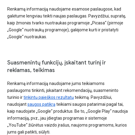
Renkamą informaciją naudojame esamose paslaugose, kad
galėtume lengviau teikti naujas paslaugas. Pavyzdžiui, supratę,
kaip žmonės tvarko nuotraukas programoje „Picasa“ (pirmoje
„Google“ nuotraukų programoje), galėjome kurti ir pristatyti
„Google“ nuotraukas.
Suasmenintų funkcijų, įskaitant turinį ir
reklamas, teikimas
Renkamą informaciją naudojame jums teikiamoms
paslaugoms tinkinti, įskaitant rekomendacijų, suasmeninto
turinio ir
tinkintų paieškos rezultatų
teikimą. Pavyzdžiui,
naudojant
saugos patikrą
teikiami saugos patarimai pagal tai,
kaip naudojate „Google“ produktus. Be to, „Google Play“ naudoja
informaciją, pvz., jau įdiegtas programas ir sistemoje
„YouTube“ žiūrėtus vaizdo įrašus, naujoms programoms, kurios
jums gali patikti, siūlyti.