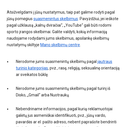
Atsižvelgdami į jūsų nustatymus, taip pat galime rodyti pagal
jūsų pomėgius
suasmenintus skelbimus
. Pavyzdžiui, jei ieškote
pagal užklausą „kalnų dviračiai“, „YouTube“ gali būti rodomi
sporto įrangos skelbimai. Galite valdyti, kokią informaciją
naudojame rodydami jums skelbimus, apsilankę skelbimų
nustatymų skiltyje
Mano skelbimų centre
.
Nerodome jums suasmenintų skelbimų pagal
jautraus
turinio kategorijas
, pvz., rasę, religiją, seksualinę orientaciją
ar sveikatos būklę.
Nerodome jums suasmenintų skelbimų pagal turinį iš
Disko, „Gmail“ arba Nuotraukų.
Nebendriname informacijos, pagal kurią reklamuotojai
galėtų jus asmeniškai identifikuoti, pvz., jūsų vardo,
pavardės ar el. pašto adreso, nebent paprašote bendrinti