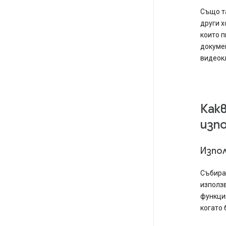
Също та
други х
които п
докумен
видеок
Как
изп
Изпол
Събира
използв
функции
когато 