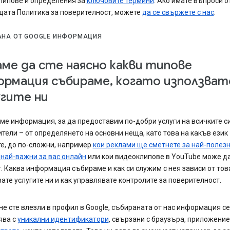
липове и определения за
ключовите термини
. Ако имате въпроси 
щата Политика за поверителност, можете
да се свържете с нас
.
АНА ОТ GOOGLE ИНФОРМАЦИЯ
аме да сте наясно какви типове
ормация събираме, когато използват
угите ни
е информация, за да предоставим по-добри услуги на всичките с
тели – от определянето на основни неща, като това на какъв език
е, до по-сложни, например
кои реклами ще сметнете за най-полез
 най-важни за вас онлайн
или кои видеоклипове в YouTube може да
. Каква информация събираме и как си служим с нея зависи от тов
ате услугите ни и как управлявате контролите за поверителност.
не сте влезли в профил в Google, събираната от нас информация се
ява с
уникални идентификатори
, свързани с браузъра, приложение