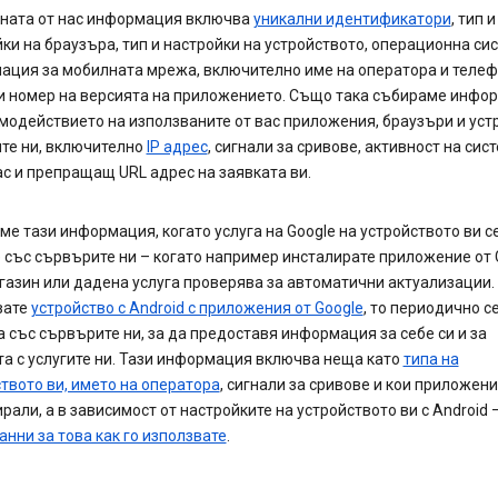
ната от нас информация включва
уникални идентификатори
, тип и
ки на браузъра, тип и настройки на устройството, операционна сис
ация за мобилната мрежа, включително име на оператора и теле
 и номер на версията на приложението. Също така събираме инфо
модействието на използваните от вас приложения, браузъри и уст
ите ни, включително
IP адрес
, сигнали за сривове, активност на сис
ас и препращащ URL адрес на заявката ви.
е тази информация, когато услуга на Google на устройството ви с
със сървърите ни – когато например инсталирате приложение от 
газин или дадена услуга проверява за автоматични актуализации.
вате
устройство с Android с приложения от Google
, то периодично с
 със сървърите ни, за да предоставя информация за себе си и за
а с услугите ни. Тази информация включва неща като
типа на
твото ви, името на оператора
, сигнали за сривове и кои приложени
рали, а в зависимост от настройките на устройството ви с Android –
анни за това как го използвате
.