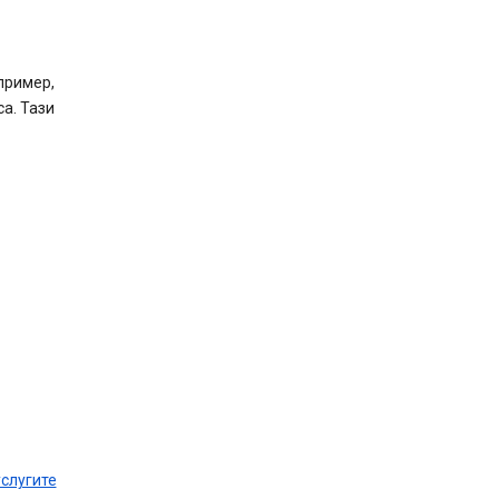
пример,
а. Тази
услугите