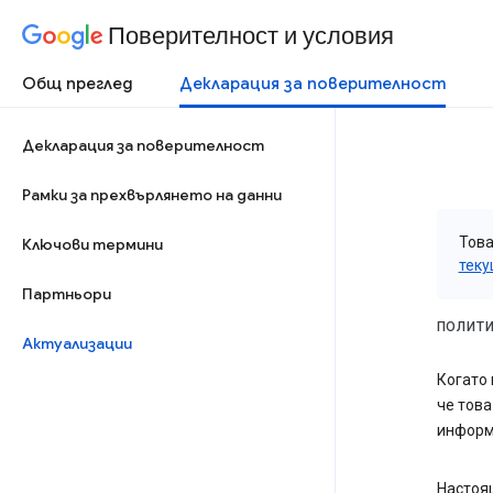
Поверителност и условия
Общ преглед
Декларация за поверителност
Декларация за поверителност
Рамки за прехвърлянето на данни
Това
Ключови термини
теку
Партньори
ПОЛИТИ
Актуализации
Когато 
че това
информа
Настоящ