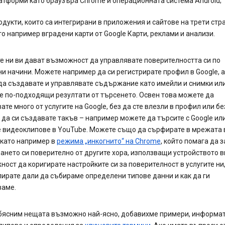
атформи като браузъра Chrome и операционната система Android;
одукти, които са интегрирани в приложения и сайтове на трети стра
то например вградени карти от Google Карти, реклами и анализи.
е ни ви дават възможност да управлявате поверителността си по
и начини. Можете например да си регистрирате профил в Google, 
да създавате и управлявате съдържание като имейли и снимки ил
 по-подходящи резултати от търсенето. Освен това можете да
ате много от услугите на Google, без да сте влезли в профил или бе
да си създавате такъв – например можете да търсите с Google ил
е видеоклипове в YouTube. Можете също да сърфирате в мрежата 
 като например в
режима „инкогнито“ на Chrome
, който помага да 
нето си поверително от другите хора, използващи устройството в
ост да коригирате настройките си за поверителност в услугите ни,
ирате дали да събираме определени типове данни и как да ги
ваме.
обясним нещата възможно най-ясно, добавихме примери, информа