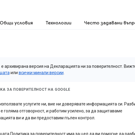
Общи условия
Технологии
Често задавани въпр
 е архивирана версия на Декларацията ни за поверителност. Вижт
щата
или
всички минали версии
.
КА ЗА ПОВЕРИТЕЛНОСТ НА GOOGLE
използвате услугите ни, вие ни доверявате информацията си. Разб
 е голяма отговорност, и работим усилено, за да защитаваме
цията ви и да ви предоставим пълен контрол.
ата Политика за поверителност има за цел да ви помогне да разб