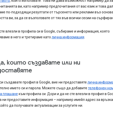
ството
, които използвате. Това ни дава възможност например да з
итанията ви, като например предпочитания от вас език и това дал
ме по-подходящи резултати от търсенето или реклами въз основа
стта ви, за да се възползвате от тях във всички сесии на сърфиран
сте влезли в профила си в Google, събираме и информация, която
ваме в него и третираме като
лична информация
.
а, които създавате или ни
доставяте
си създавате профил в Google, вие ни предоставяте
лична информ
телно името си и парола. Можете също да добавите
телефонен но
за плащане
към профила си. Дори и да не сте влезли в профил в Goo
 ни предоставите информация – например имейл адрес за връзка 
който да получавате актуализации за услугите ни.