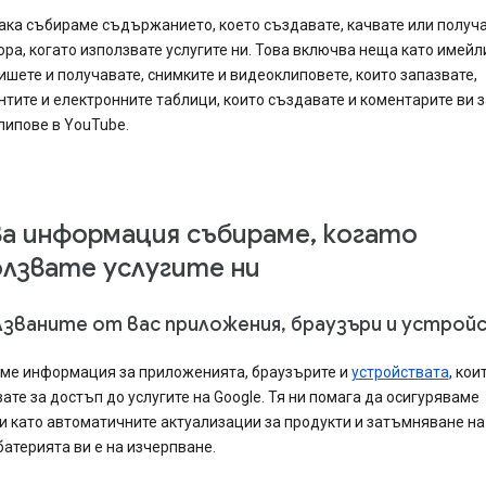
ка събираме съдържанието, което създавате, качвате или получа
ора, когато използвате услугите ни. Това включва неща като имейл
ишете и получавате, снимките и видеоклиповете, които запазвате,
тите и електронните таблици, които създавате и коментарите ви з
липове в YouTube.
ва информация събираме, когато
олзвате услугите ни
званите от вас приложения, браузъри и устрой
ме информация за приложенията, браузърите и
устройствата
, кои
ате за достъп до услугите на Google. Тя ни помага да осигуряваме
 като автоматичните актуализации за продукти и затъмняване на
батерията ви е на изчерпване.