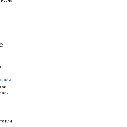
относно
е
и
ни
,
кои
 ви
а как
то или