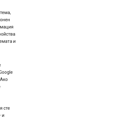
тема,
фонен
рмация
ройства
темата и
е
Google
 Ако
е
я сте
 и