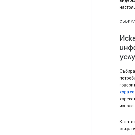
видеок
настоя
СЪБИР
Иск
инф
усл
Събирам
потреби
говорит
хора са
харесат
използв
Когато 
съхран