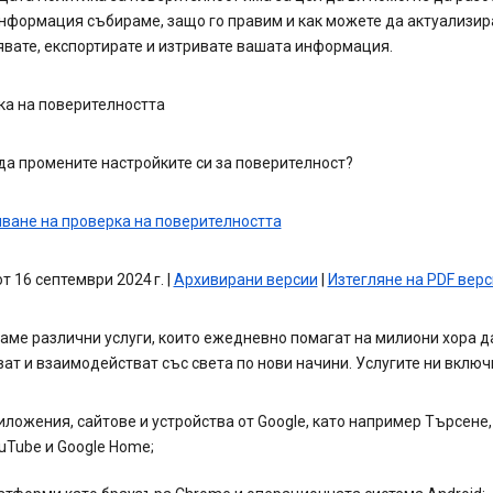
нформация събираме, защо го правим и как можете да актуализир
вате, експортирате и изтривате вашата информация.
ка на поверителността
да промените настройките си за поверителност?
ване на проверка на поверителността
от 16 септември 2024 г. |
Архивирани версии
|
Изтегляне на PDF вер
ме различни услуги, които ежедневно помагат на милиони хора д
ат и взаимодействат със света по нови начини. Услугите ни включ
иложения, сайтове и устройства от Google, като например Търсене,
uTube и Google Home;