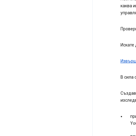
каква и
управля
Провер
Искате 
Извърш
В сила 
Създава
изследв
пр
Yo