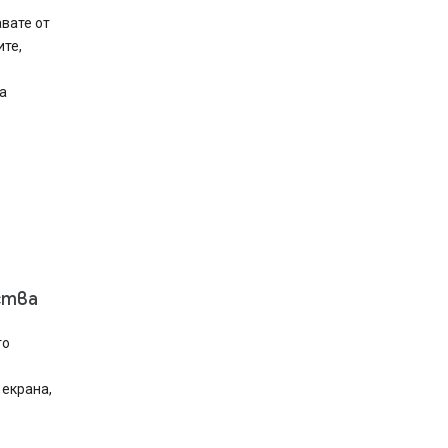
вате от
ите,
а
ства
то
 екрана,