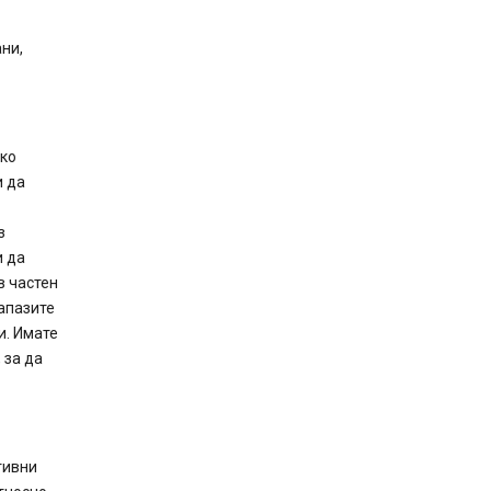
ни,
ако
и да
з
и да
в частен
запазите
и. Имате
 за да
тивни