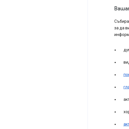
Ваша
Събирам
за да в
информ
ду
ви
по
гл
ак
хо
ак