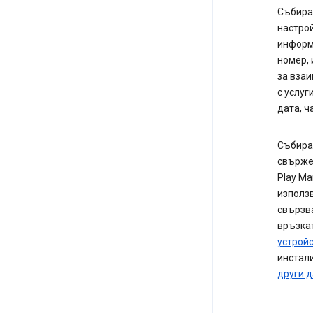
Събира
настрой
информ
номер,
за взаи
с услуг
дата, ч
Събирам
свърже 
Play Ма
използ
свързва
връзкат
устройс
инстали
други д