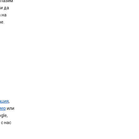
апазим
и да
 на
е.
ация
,
мер
или
gle,
с нас