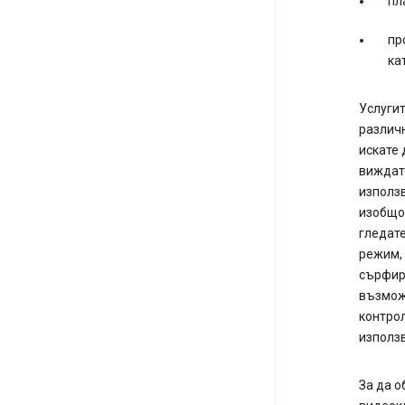
пл
пр
ка
Услугит
различн
искате 
виждате
използв
изобщо 
гледат
режим,
сърфира
възможн
контрол
използ
За да 