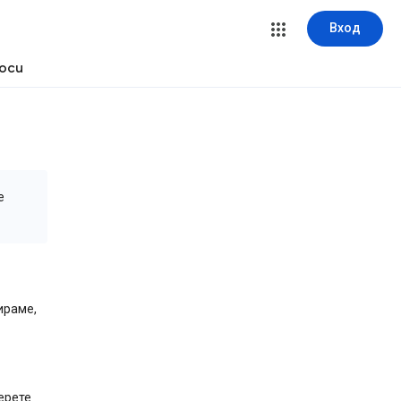
Вход
оси
е
ираме,
ерете