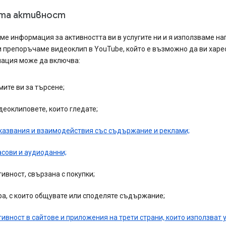
та активност
е информация за активността ви в услугите ни и я използваме на
и препоръчаме видеоклип в YouTube, който е възможно да ви харес
ация може да включва:
мите ви за търсене;
деоклиповете, които гледате;
казвания и взаимодействия със съдържание и реклами;
асови и аудиоданни;
тивност, свързана с покупки;
ра, с които общувате или споделяте съдържание;
тивност в сайтове и приложения на трети страни, които използват 