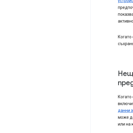
устрой
предпоч
показва
активно
Когато 
съхраня
Нещ
пре
Когато 
включи
данни 
може да
или на 