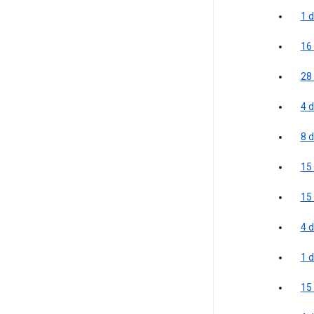
1 d
16
28
4 
8 
15
15
4 
1 d
15