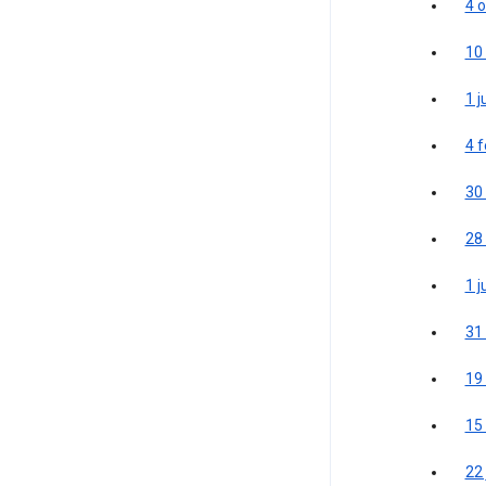
4 
10 
1 j
4 f
30
28
1 j
31
19
15
22 