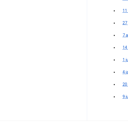
11
27 
7 
14
1 j
4 j
20
9 j