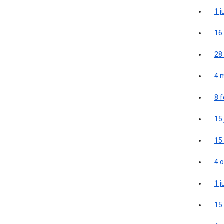
1 j
16
28
4 
8 f
15 
15
4 
1 j
15