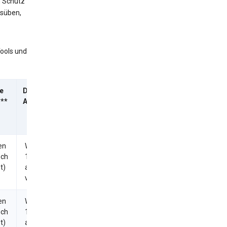
 Schutz
usüben,
Tools und
e
Durchschnittliche
**
Antwortzeit
en
Weniger als
sch
1 Tag (Ersuchen
t)
automatisch
verarbeitet)
en
Weniger als
sch
1 Tag (Ersuchen
t)
automatisch