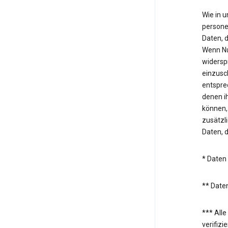
Wie in 
persone
Daten, 
Wenn Nu
widersp
einzusc
entspre
denen i
können,
zusätzl
Daten, 
* Daten
** Daten
*** All
verifiz