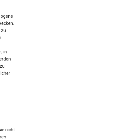
zogene
wecken.
 zu
n
, in
erden
 zu
icher
ie nicht
hen