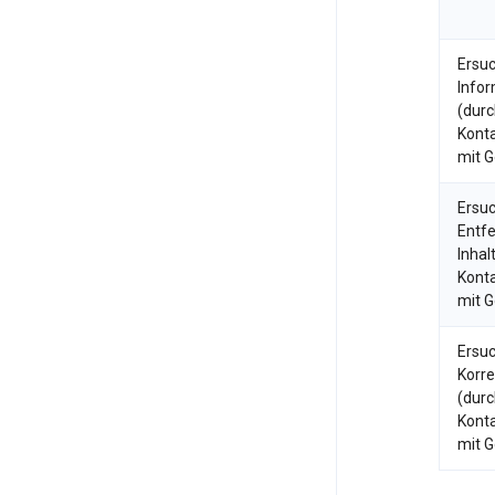
Ersu
Infor
(durc
Kont
mit G
Ersu
Entf
Inhal
Kont
mit G
Ersu
Korre
(durc
Kont
mit G