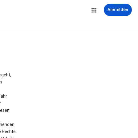
Anmelden
rgeht,
n
Jahr
r
diesen
chenden
e Rechte