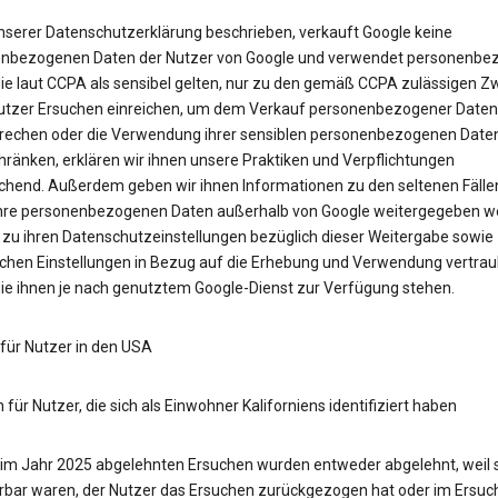
unserer Datenschutzerklärung beschrieben, verkauft Google keine
nbezogenen Daten der Nutzer von Google und verwendet personenbe
die laut CCPA als sensibel gelten, nur zu den gemäß CCPA zulässigen Z
tzer Ersuchen einreichen, um dem Verkauf personenbezogener Daten
rechen oder die Verwendung ihrer sensiblen personenbezogenen Date
hränken, erklären wir ihnen unsere Praktiken und Verpflichtungen
chend. Außerdem geben wir ihnen Informationen zu den seltenen Fällen
hre personenbezogenen Daten außerhalb von Google weitergegeben w
 zu ihren Datenschutzeinstellungen bezüglich dieser Weitergabe sowie
ichen Einstellungen in Bezug auf die Erhebung und Verwendung vertraul
die ihnen je nach genutztem Google-Dienst zur Verfügung stehen.
 für Nutzer in den USA
 für Nutzer, die sich als Einwohner Kaliforniens identifiziert haben
e im Jahr 2025 abgelehnten Ersuchen wurden entweder abgelehnt, weil s
ierbar waren, der Nutzer das Ersuchen zurückgezogen hat oder im Ersuc