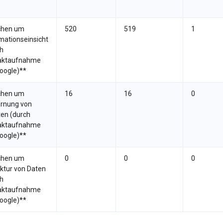
chen um
520
519
1
mationseinsicht
h
aktaufnahme
oogle)**
chen um
16
16
0
ernung von
ten (durch
aktaufnahme
oogle)**
chen um
0
0
0
ktur von Daten
h
aktaufnahme
oogle)**