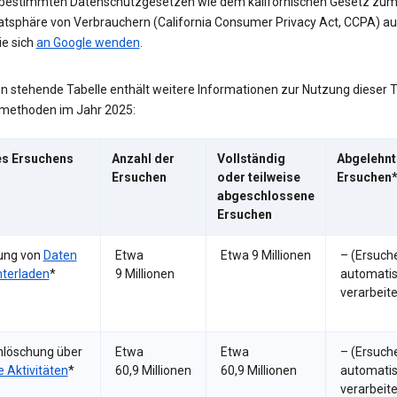
estimmten Datenschutzgesetzen wie dem kalifornischen Gesetz zum
vatsphäre von Verbrauchern (California Consumer Privacy Act, CCPA) a
ie sich
an Google wenden
.
en stehende Tabelle enthält weitere Informationen zur Nutzung dieser 
methoden im Jahr 2025:
es Ersuchens
Anzahl der
Vollständig
Abgelehnt
Ersuchen
oder teilweise
Ersuchen*
abgeschlossene
Ersuchen
ung von
Daten
Etwa
Etwa 9 Millionen
– (Ersuch
nterladen
*
9 Millionen
automati
verarbeite
nlöschung über
Etwa
Etwa
– (Ersuch
 Aktivitäten
*
60,9 Millionen
60,9 Millionen
automati
verarbeite