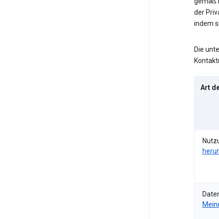
gemäß b
der Pri
indem s
Die unt
Kontakt
Art d
Nutz
heru
Date
Meine