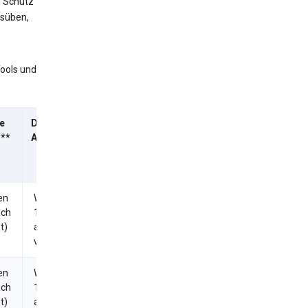
 Schutz
usüben,
Tools und
e
Durchschnittliche
**
Antwortzeit
en
Weniger als
sch
1 Tag (Ersuchen
t)
automatisch
verarbeitet)
en
Weniger als
sch
1 Tag (Ersuchen
t)
automatisch