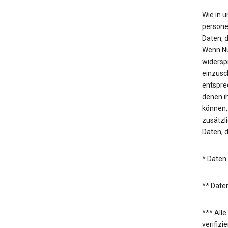
Wie in 
persone
Daten, 
Wenn Nu
widersp
einzusc
entspre
denen i
können,
zusätzl
Daten, 
* Daten
** Daten
*** All
verifiz