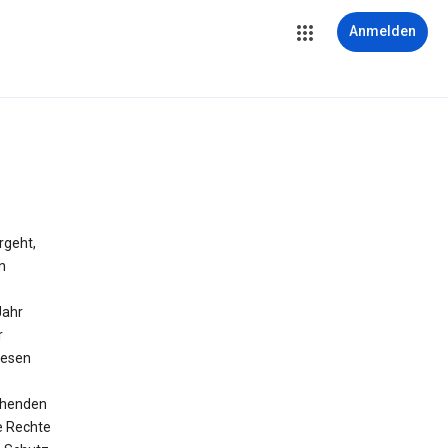
Anmelden
rgeht,
n
Jahr
r
diesen
chenden
e Rechte