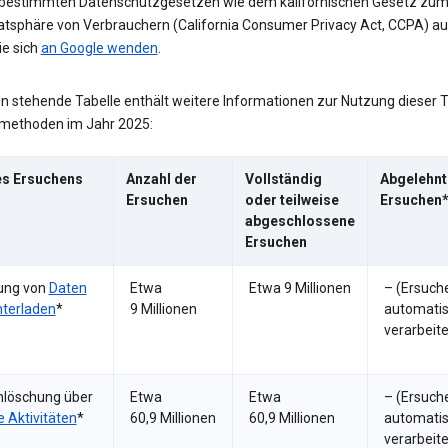
estimmten Datenschutzgesetzen wie dem kalifornischen Gesetz zum
vatsphäre von Verbrauchern (California Consumer Privacy Act, CCPA) a
ie sich
an Google wenden
.
en stehende Tabelle enthält weitere Informationen zur Nutzung dieser 
methoden im Jahr 2025:
es Ersuchens
Anzahl der
Vollständig
Abgelehnt
Ersuchen
oder teilweise
Ersuchen*
abgeschlossene
Ersuchen
ung von
Daten
Etwa
Etwa 9 Millionen
– (Ersuch
nterladen
*
9 Millionen
automati
verarbeite
nlöschung über
Etwa
Etwa
– (Ersuch
 Aktivitäten
*
60,9 Millionen
60,9 Millionen
automati
verarbeite