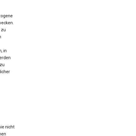
zogene
wecken.
 zu
n
, in
erden
 zu
icher
ie nicht
hen