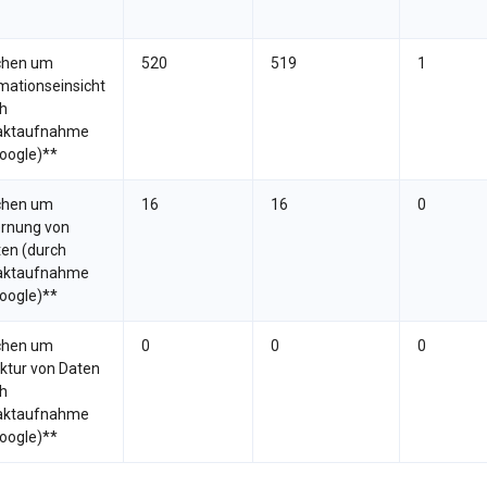
chen um
520
519
1
mationseinsicht
h
aktaufnahme
oogle)**
chen um
16
16
0
ernung von
ten (durch
aktaufnahme
oogle)**
chen um
0
0
0
ktur von Daten
h
aktaufnahme
oogle)**