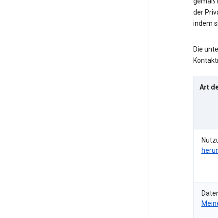
gemäß b
der Pri
indem s
Die unt
Kontakt
Art d
Nutz
heru
Date
Meine