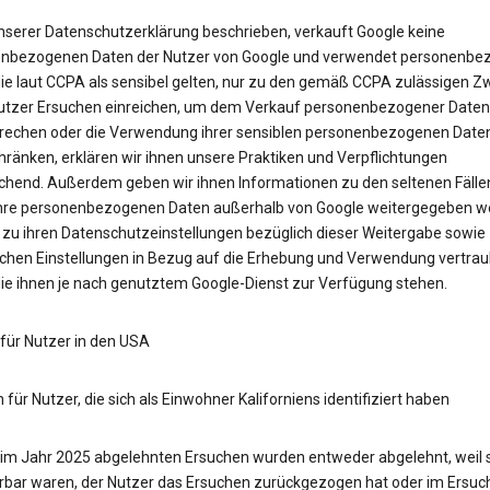
unserer Datenschutzerklärung beschrieben, verkauft Google keine
nbezogenen Daten der Nutzer von Google und verwendet personenbe
die laut CCPA als sensibel gelten, nur zu den gemäß CCPA zulässigen Z
tzer Ersuchen einreichen, um dem Verkauf personenbezogener Daten
rechen oder die Verwendung ihrer sensiblen personenbezogenen Date
hränken, erklären wir ihnen unsere Praktiken und Verpflichtungen
chend. Außerdem geben wir ihnen Informationen zu den seltenen Fällen
hre personenbezogenen Daten außerhalb von Google weitergegeben w
 zu ihren Datenschutzeinstellungen bezüglich dieser Weitergabe sowie
ichen Einstellungen in Bezug auf die Erhebung und Verwendung vertraul
die ihnen je nach genutztem Google-Dienst zur Verfügung stehen.
 für Nutzer in den USA
 für Nutzer, die sich als Einwohner Kaliforniens identifiziert haben
e im Jahr 2025 abgelehnten Ersuchen wurden entweder abgelehnt, weil s
ierbar waren, der Nutzer das Ersuchen zurückgezogen hat oder im Ersuc