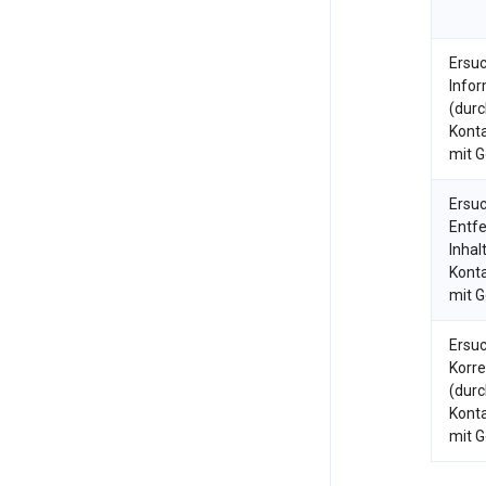
Ersu
Infor
(durc
Kont
mit G
Ersu
Entf
Inhal
Kont
mit G
Ersu
Korre
(durc
Kont
mit G