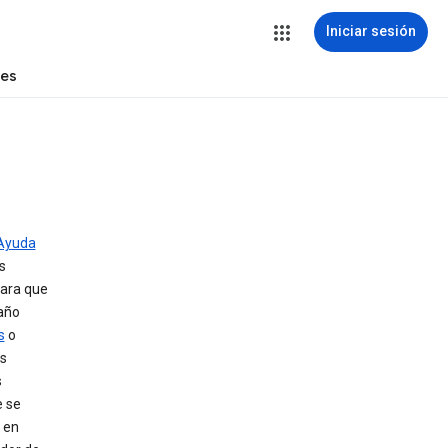
Iniciar sesión
tes
 Ayuda
s
para que
 año
s
o
s
s
e se
 en