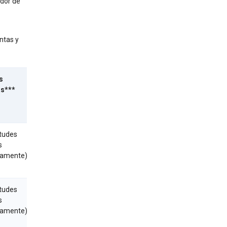
idor de
ntas y
s
Tiempo medio
s***
para responder de
forma sustancial
itudes
Menos de 1 día
s
(solicitudes
camente)
tramitadas
automáticamente)
itudes
Menos de 1 día
s
(solicitudes
camente)
tramitadas
automáticamente)