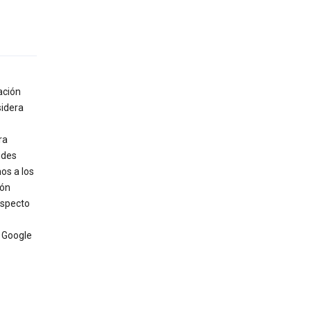
ación
sidera
ra
udes
os a los
ión
especto
e Google