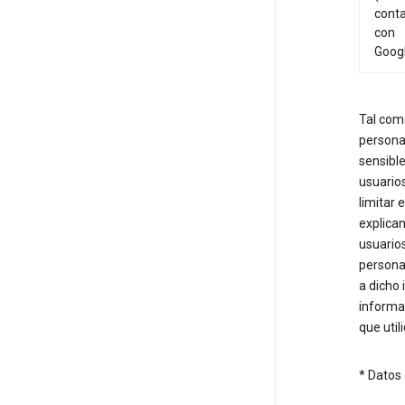
cont
con
Goog
Tal como
personal
sensible
usuarios
limitar 
explica
usuarios
persona
a dicho 
informa
que util
* Datos 