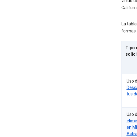
virtud d
Californ
La tabl
formas 
Tipo 
solic
Uso 
Desc
tus d
Uso 
elimi
en Mi
Activ