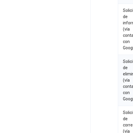
Solic
de
info
(vía
cont
con
Goog
Solic
de
elimi
(vía
cont
con
Goog
Solic
de
corre
(vía