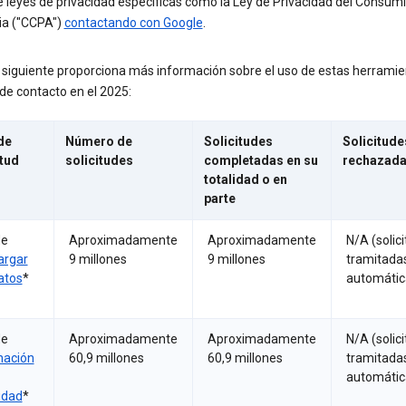
e leyes de privacidad específicas como la Ley de Privacidad del Consum
ia ("CCPA")
contactando con Google
.
a siguiente proporciona más información sobre el uso de estas herramie
de contacto en el 2025:
de
Número de
Solicitudes
Solicitude
itud
solicitudes
completadas en su
rechazada
totalidad o en
parte
de
Aproximadamente
Aproximadamente
N/A (solic
argar
9 millones
9 millones
tramitada
atos
*
automáti
de
Aproximadamente
Aproximadamente
N/A (solic
nación
60,9 millones
60,9 millones
tramitada
automáti
idad
*