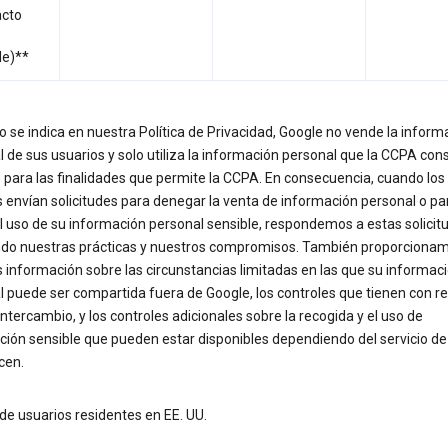
acto
le)**
 se indica en nuestra Política de Privacidad, Google no vende la inform
 de sus usuarios y solo utiliza la información personal que la CCPA con
 para las finalidades que permite la CCPA. En consecuencia, cuando los
 envían solicitudes para denegar la venta de información personal o pa
el uso de su información personal sensible, respondemos a estas solicit
ndo nuestras prácticas y nuestros compromisos. También proporcionam
 información sobre las circunstancias limitadas en las que su informac
l puede ser compartida fuera de Google, los controles que tienen con r
intercambio, y los controles adicionales sobre la recogida y el uso de
ción sensible que pueden estar disponibles dependiendo del servicio d
icen.
de usuarios residentes en EE. UU.