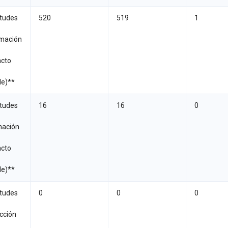
itudes
520
519
1
rmación
acto
le)**
itudes
16
16
0
nación
acto
le)**
itudes
0
0
0
cción