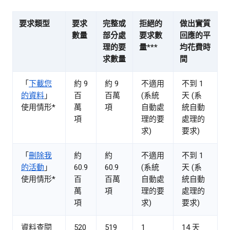
要求類型
要求
完整或
拒絕的
做出實質
數量
部分處
要求數
回應的平
理的要
量***
均花費時
求數量
間
「
下載您
約 9
約 9
不適用
不到 1
的資料
」
百
百萬
(系統
天 (系
使用情形*
萬
項
自動處
統自動
項
理的要
處理的
求)
要求)
「
刪除我
約
約
不適用
不到 1
的活動
」
60.9
60.9
(系統
天 (系
使用情形*
百
百萬
自動處
統自動
萬
項
理的要
處理的
項
求)
要求)
資料查閱
520
519
1
14 天