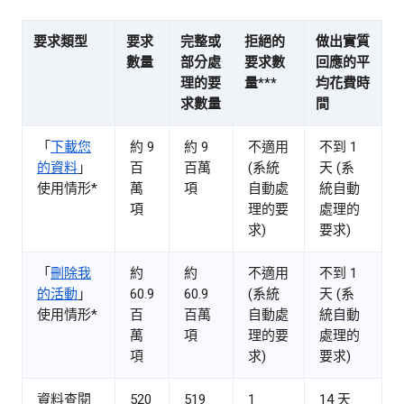
要求類型
要求
完整或
拒絕的
做出實質
數量
部分處
要求數
回應的平
理的要
量***
均花費時
求數量
間
「
下載您
約 9
約 9
不適用
不到 1
的資料
」
百
百萬
(系統
天 (系
使用情形*
萬
項
自動處
統自動
項
理的要
處理的
求)
要求)
「
刪除我
約
約
不適用
不到 1
的活動
」
60.9
60.9
(系統
天 (系
使用情形*
百
百萬
自動處
統自動
萬
項
理的要
處理的
項
求)
要求)
資料查閱
520
519
1
14 天