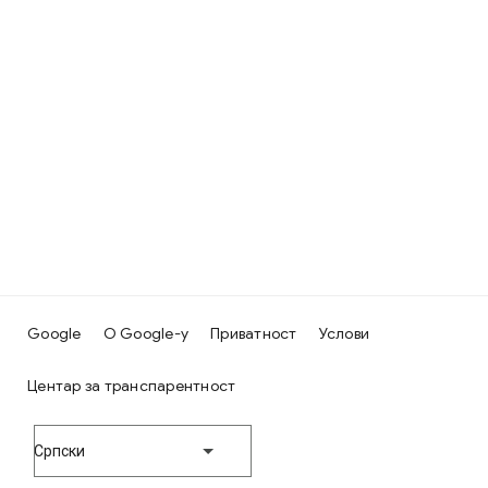
Google
О Google-у
Приватност
Услови
Центар за транспарентност
Српски