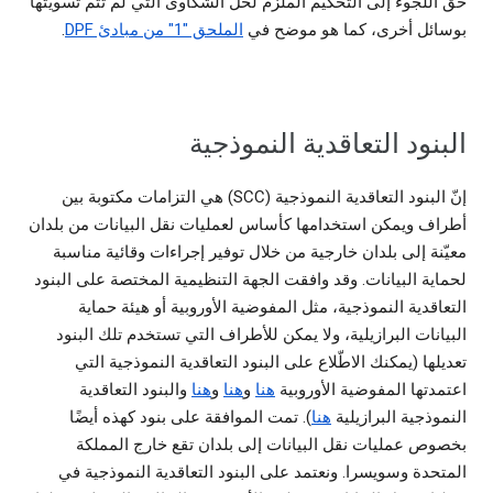
حق اللجوء إلى التحكيم الملزم لحل الشكاوى التي لم تتم تسويتها
بوسائل أخرى، كما هو موضح في
الملحق "1" من مبادئ DPF
.
البنود التعاقدية النموذجية
إنّ البنود التعاقدية النموذجية (SCC) هي التزامات مكتوبة بين
أطراف ويمكن استخدامها كأساس لعمليات نقل البيانات من بلدان
معيّنة إلى بلدان خارجية من خلال توفير إجراءات وقائية مناسبة
لحماية البيانات. وقد وافقت الجهة التنظيمية المختصة على البنود
التعاقدية النموذجية، مثل المفوضية الأوروبية أو هيئة حماية
البيانات البرازيلية، ولا يمكن للأطراف التي تستخدم تلك البنود
تعديلها (يمكنك الاطّلاع على البنود التعاقدية النموذجية التي
اعتمدتها المفوضية الأوروبية
هنا
و
هنا
و
هنا
والبنود التعاقدية
النموذجية البرازيلية
هنا
). تمت الموافقة على بنود كهذه أيضًا
بخصوص عمليات نقل البيانات إلى بلدان تقع خارج المملكة
المتحدة وسويسرا. ونعتمد على البنود التعاقدية النموذجية في