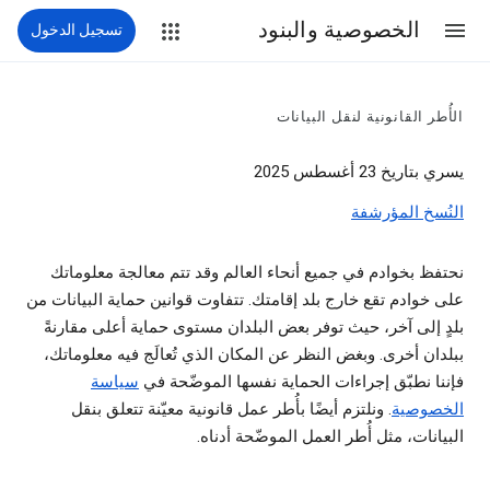
الخصوصية والبنود
تسجيل الدخول
الأُطر القانونية لنقل البيانات
يسري بتاريخ 23 أغسطس 2025
النُسخ المؤرشفة
نحتفظ بخوادم في جميع أنحاء العالم وقد تتم معالجة معلوماتك
على خوادم تقع خارج بلد إقامتك. تتفاوت قوانين حماية البيانات من
بلدٍ إلى آخر، حيث توفر بعض البلدان مستوى حماية أعلى مقارنةً
ببلدان أخرى. وبغض النظر عن المكان الذي تُعالَج فيه معلوماتك،
فإننا نطبّق إجراءات الحماية نفسها الموضّحة في
سياسة
الخصوصية
. ونلتزم أيضًا بأُطر عمل قانونية معيّنة تتعلق بنقل
البيانات، مثل أُطر العمل الموضّحة أدناه.