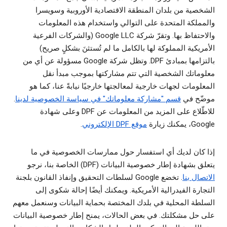
الشخصية من بلدان المنطقة الاقتصادية الأوروبية وسويسرا
والمملكة المتحدة على التوالي واستخدام هذه المعلومات
والاحتفاظ بها. وتقرّ شركة Google LLC (والشركات الفرعية
الأمريكية المملوكة لها بالكامل ما لم تُستثنَ بشكلٍ صريح)
بالتزامها بمبادئ DPF. وتظل شركة Google مسؤولة عن أي من
معلوماتك الشخصية التي تتم مشاركتها بموجب مبدأ نقل
المعلومات لجهات خارجية لمعالجتها خارجيًا نيابةً عنا، كما هو
موضّح في
قسم "مشاركة معلوماتك" في سياسة الخصوصية لدينا
.
للاطّلاع على المزيد من المعلومات عن DPF وعلى شهادة
Google، يمكنك زيارة
موقع DPF الإلكتروني
.
إذا كان لديك أي استفسار حول ممارسات الخصوصية في ما
يتعلق بشهادة إطار خصوصية البيانات (DPF) الخاصة بنا، نرجو
الاتصال بنا
. تخضع Google لسلطات التحقيق وإنفاذ القانون بلجنة
التجارة الفيدرالية الأمريكية. ويمكنك أيضًا إحالة شكوى إلى
السلطة المحلية في بلدك المختصة بحماية البيانات وسنعمل معهم
على حل مشكلتك. في بعض الحالات، يمنح إطار خصوصية البيانات