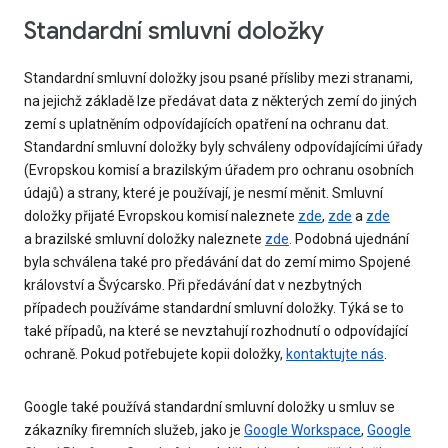
Standardní smluvní doložky
Standardní smluvní doložky jsou psané přísliby mezi stranami,
na jejichž základě lze předávat data z některých zemí do jiných
zemí s uplatněním odpovídajících opatření na ochranu dat.
Standardní smluvní doložky byly schváleny odpovídajícími úřady
(Evropskou komisí a brazilským úřadem pro ochranu osobních
údajů) a strany, které je používají, je nesmí měnit. Smluvní
doložky přijaté Evropskou komisí naleznete
zde
,
zde
a
zde
a brazilské smluvní doložky naleznete
zde
. Podobná ujednání
byla schválena také pro předávání dat do zemí mimo Spojené
království a Švýcarsko. Při předávání dat v nezbytných
případech používáme standardní smluvní doložky. Týká se to
také případů, na které se nevztahují rozhodnutí o odpovídající
ochraně. Pokud potřebujete kopii doložky,
kontaktujte nás
.
Google také používá standardní smluvní doložky u smluv se
zákazníky firemních služeb, jako je
Google Workspace
,
Google