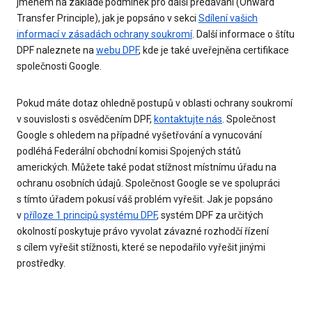
jménem na základě podmínek pro další předávání (Onward
Transfer Principle), jak je popsáno v sekci
Sdílení vašich
informací v zásadách ochrany soukromí
. Další informace o štítu
DPF naleznete na
webu DPF
, kde je také uveřejněna certifikace
společnosti Google.
Pokud máte dotaz ohledně postupů v oblasti ochrany soukromí
v souvislosti s osvědčením DPF,
kontaktujte nás
. Společnost
Google s ohledem na případné vyšetřování a vynucování
podléhá Federální obchodní komisi Spojených států
amerických. Můžete také podat stížnost místnímu úřadu na
ochranu osobních údajů. Společnost Google se ve spolupráci
s tímto úřadem pokusí váš problém vyřešit. Jak je popsáno
v
příloze 1 principů systému DPF
, systém DPF za určitých
okolností poskytuje právo vyvolat závazné rozhodčí řízení
s cílem vyřešit stížnosti, které se nepodařilo vyřešit jinými
prostředky.