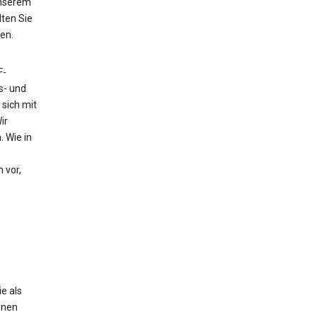
unserem
ten Sie
en.
F-
s- und
sich mit
ir
 Wie in
 vor,
e als
enen