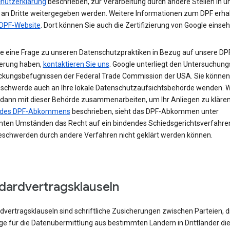
hutzerklärung
beschrieben, zur Verarbeitung durch andere Stellen in 
 an Dritte weitergegeben werden. Weitere Informationen zum DPF erhal
DPF-Website
. Dort können Sie auch die Zertifizierung von Google einseh
e eine Frage zu unseren Datenschutzpraktiken in Bezug auf unsere DP
ierung haben,
kontaktieren Sie uns
. Google unterliegt den Untersuchung
eckungsbefugnissen der Federal Trade Commission der USA. Sie können 
eschwerde auch an Ihre lokale Datenschutzaufsichtsbehörde wenden. W
dann mit dieser Behörde zusammenarbeiten, um Ihr Anliegen zu klären.
I des DPF-Abkommens
beschrieben, sieht das DPF-Abkommen unter
ten Umständen das Recht auf ein bindendes Schiedsgerichtsverfahren
schwerden durch andere Verfahren nicht geklärt werden können.
dardvertragsklauseln
vertragsklauseln sind schriftliche Zusicherungen zwischen Parteien, di
ge für die Datenübermittlung aus bestimmten Ländern in Drittländer di