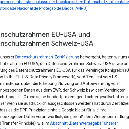
gemessenheitsbeschlüsse der brasilianischen Datenschutzaufsichtsb
utoridade Nacional de Proteção de Dados, ANPD)
enschutzrahmen EU-USA und
enschutzrahmen Schweiz-USA
 unserer
Datenschutzrahmen-Zertifizierung
hervorgeht, halten wir uns
hutzrahmen EU-USA, den Datenschutzrahmen Schweiz-USA sowie an 
rung des Datenschutzrahmens EU-USA für das Vereinigte Königreich (
n to the EU-U.S. Data Privacy Framework), veröffentlicht vom US-
ministerium, über die Erhebung, Nutzung und Aufbewahrung von
nbezogenen Daten aus dem EWR, der Schweiz bzw. dem Vereinigten
ich. Google LLC (und seine hundertprozentigen Tochtergesellschaften i
ßer wenn sie ausdrücklich ausgeschlossen werden) hat durch Zertifizi
 dass es die DPF-Prinzipien einhält. Google bleibt für alle Ihre
nbezogenen Daten verantwortlich, die gemäß dem Weiterübermittlung
Transfer Principle), wie im
Abschnitt „Datenweitergabe“ unserer