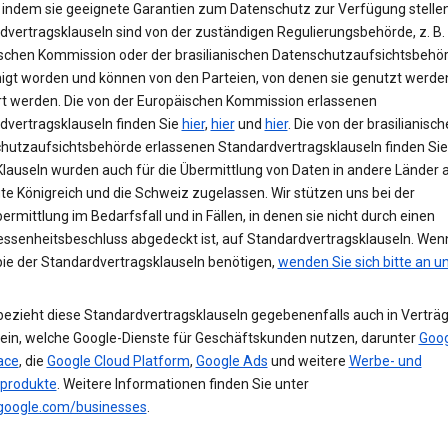
 indem sie geeignete Garantien zum Datenschutz zur Verfügung stellen
dvertragsklauseln sind von der zuständigen Regulierungsbehörde, z. B.
schen Kommission oder der brasilianischen Datenschutzaufsichtsbehör
gt worden und können von den Parteien, von denen sie genutzt werden
t werden. Die von der Europäischen Kommission erlassenen
dvertragsklauseln finden Sie
hier
,
hier
und
hier
. Die von der brasilianisc
hutzaufsichtsbehörde erlassenen Standardvertragsklauseln finden Si
Klauseln wurden auch für die Übermittlung von Daten in andere Länder a
te Königreich und die Schweiz zugelassen. Wir stützen uns bei der
rmittlung im Bedarfsfall und in Fällen, in denen sie nicht durch einen
senheitsbeschluss abgedeckt ist, auf Standardvertragsklauseln. Wen
pie der Standardvertragsklauseln benötigen,
wenden Sie sich bitte an u
bezieht diese Standardvertragsklauseln gegebenenfalls auch in Verträg
ein, welche Google-Dienste für Geschäftskunden nutzen, darunter
Goog
ace
, die
Google Cloud Platform
,
Google Ads
und weitere
Werbe- und
produkte
. Weitere Informationen finden Sie unter
.google.com/businesses
.