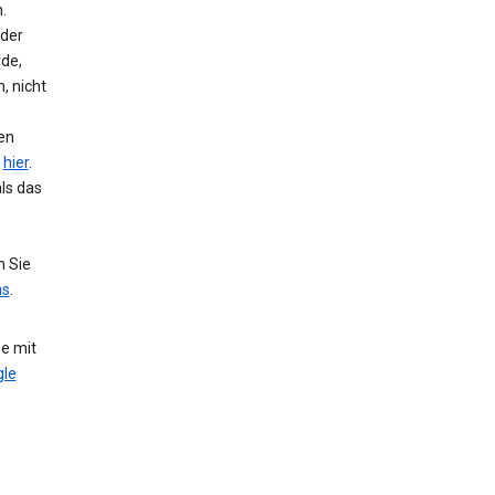
.
 der
de,
, nicht
hen
e
hier
.
ls das
n Sie
ns
.
e mit
le