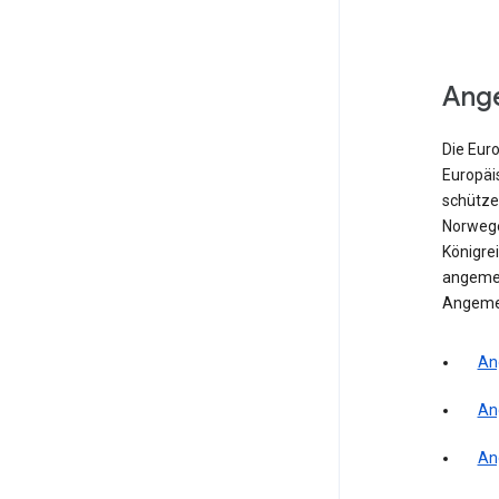
Ang
Die Eur
Europäi
schütze
Norwegen
Königrei
angemes
Angeme
An
An
An