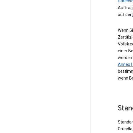
Datensc
Auftrag
auf der
Wenn Si
Zertifiz
Vollstr
einer B
werden 
Annex 
bestimm
wenn Be
Stan
Standard
Grundla