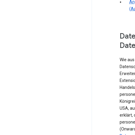
An
(A
Dat
Dat
Wie aus
Datensc
Erweite
Extensio
Handels
persone
Königre
USA, au
erklärt,
persone
(Onward 