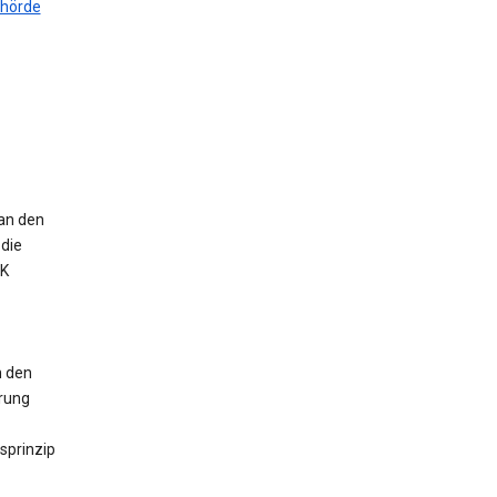
ehörde
 an den
die
UK
n den
erung
sprinzip