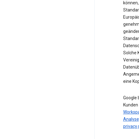
können,
Standar
Europäi
genehmi
geänder
Standar
Datensc
Solche 
Vereinig
Datenübe
Angemes
eine Ko
Google 
Kunden 
Worksp
Analyse
privacy