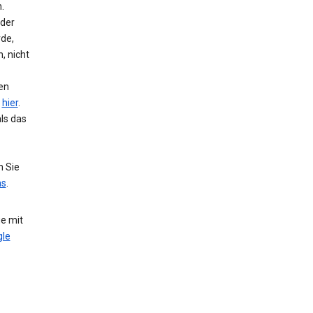
.
 der
de,
, nicht
hen
e
hier
.
ls das
n Sie
ns
.
e mit
le