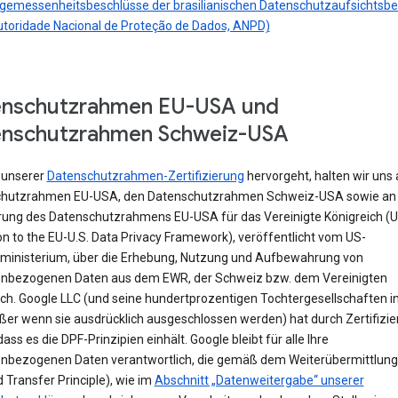
gemessenheitsbeschlüsse der brasilianischen Datenschutzaufsichtsb
utoridade Nacional de Proteção de Dados, ANPD)
enschutzrahmen EU-USA und
enschutzrahmen Schweiz-USA
 unserer
Datenschutzrahmen-Zertifizierung
hervorgeht, halten wir uns
hutzrahmen EU-USA, den Datenschutzrahmen Schweiz-USA sowie an 
rung des Datenschutzrahmens EU-USA für das Vereinigte Königreich (
n to the EU-U.S. Data Privacy Framework), veröffentlicht vom US-
ministerium, über die Erhebung, Nutzung und Aufbewahrung von
nbezogenen Daten aus dem EWR, der Schweiz bzw. dem Vereinigten
ich. Google LLC (und seine hundertprozentigen Tochtergesellschaften i
ßer wenn sie ausdrücklich ausgeschlossen werden) hat durch Zertifizi
 dass es die DPF-Prinzipien einhält. Google bleibt für alle Ihre
nbezogenen Daten verantwortlich, die gemäß dem Weiterübermittlung
Transfer Principle), wie im
Abschnitt „Datenweitergabe“ unserer