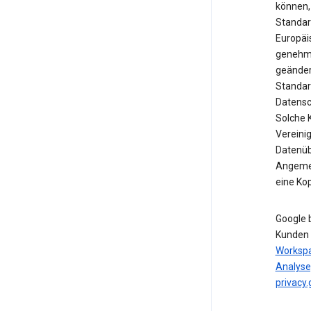
können,
Standar
Europäi
genehmi
geänder
Standar
Datensc
Solche 
Vereinig
Datenübe
Angemes
eine Ko
Google 
Kunden 
Worksp
Analyse
privacy