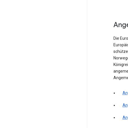
Ang
Die Eur
Europäi
schütze
Norwegen
Königrei
angemes
Angeme
An
An
An