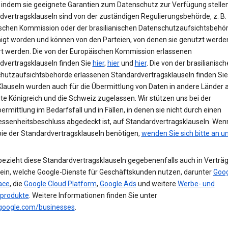
 indem sie geeignete Garantien zum Datenschutz zur Verfügung stellen
dvertragsklauseln sind von der zuständigen Regulierungsbehörde, z. B.
schen Kommission oder der brasilianischen Datenschutzaufsichtsbehör
gt worden und können von den Parteien, von denen sie genutzt werden
t werden. Die von der Europäischen Kommission erlassenen
dvertragsklauseln finden Sie
hier
,
hier
und
hier
. Die von der brasilianisc
hutzaufsichtsbehörde erlassenen Standardvertragsklauseln finden Si
Klauseln wurden auch für die Übermittlung von Daten in andere Länder a
te Königreich und die Schweiz zugelassen. Wir stützen uns bei der
rmittlung im Bedarfsfall und in Fällen, in denen sie nicht durch einen
senheitsbeschluss abgedeckt ist, auf Standardvertragsklauseln. Wen
pie der Standardvertragsklauseln benötigen,
wenden Sie sich bitte an u
bezieht diese Standardvertragsklauseln gegebenenfalls auch in Verträg
ein, welche Google-Dienste für Geschäftskunden nutzen, darunter
Goog
ace
, die
Google Cloud Platform
,
Google Ads
und weitere
Werbe- und
produkte
. Weitere Informationen finden Sie unter
.google.com/businesses
.