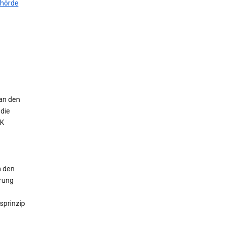
ehörde
 an den
die
UK
n den
erung
sprinzip