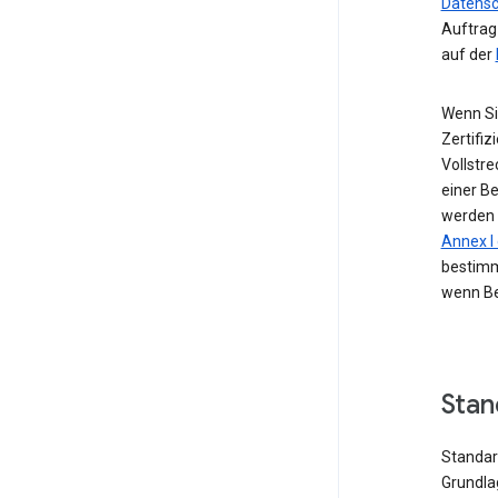
Datensc
Auftrag
auf der
Wenn Si
Zertifiz
Vollstr
einer B
werden 
Annex 
bestimm
wenn Be
Stan
Standard
Grundla