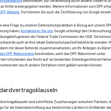
hutzerklärung
beschrieben, zur Verarbeitung durch andere Stellen in 
 an Dritte weitergegeben werden. Weitere Informationen zum DPF erhal
DPF-Website
. Dort können Sie auch die Zertifizierung von Google einseh
e eine Frage zu unseren Datenschutzpraktiken in Bezug auf unsere DP
ierung haben,
kontaktieren Sie uns
. Google unterliegt den Untersuchung
eckungsbefugnissen der Federal Trade Commission der USA. Sie können 
eschwerde auch an Ihre lokale Datenschutzaufsichtsbehörde wenden. W
dann mit dieser Behörde zusammenarbeiten, um Ihr Anliegen zu klären.
I des DPF-Abkommens
beschrieben, sieht das DPF-Abkommen unter
ten Umständen das Recht auf ein bindendes Schiedsgerichtsverfahren
schwerden durch andere Verfahren nicht geklärt werden können.
dardvertragsklauseln
vertragsklauseln sind schriftliche Zusicherungen zwischen Parteien, di
ge für die Datenübermittlung aus bestimmten Ländern in Drittländer di