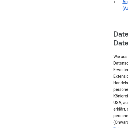
An
(A
Dat
Dat
Wie aus
Datensc
Erweite
Extensio
Handels
persone
Königre
USA, au
erklärt,
persone
(Onward 