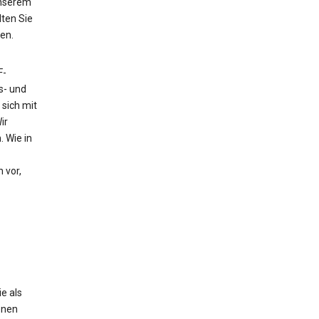
unserem
ten Sie
en.
F-
s- und
sich mit
ir
 Wie in
 vor,
e als
enen