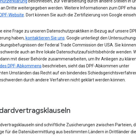
hutzerklärung
beschrieben, zur Verarbeitung durch andere Stellen in 
 an Dritte weitergegeben werden. Weitere Informationen zum DPF erhal
DPF-Website
. Dort können Sie auch die Zertifizierung von Google einseh
e eine Frage zu unseren Datenschutzpraktiken in Bezug auf unsere DP
ierung haben,
kontaktieren Sie uns
. Google unterliegt den Untersuchung
eckungsbefugnissen der Federal Trade Commission der USA. Sie können 
eschwerde auch an Ihre lokale Datenschutzaufsichtsbehörde wenden. W
dann mit dieser Behörde zusammenarbeiten, um Ihr Anliegen zu klären.
I des DPF-Abkommens
beschrieben, sieht das DPF-Abkommen unter
ten Umständen das Recht auf ein bindendes Schiedsgerichtsverfahren
schwerden durch andere Verfahren nicht geklärt werden können.
dardvertragsklauseln
vertragsklauseln sind schriftliche Zusicherungen zwischen Parteien, di
ge für die Datenübermittlung aus bestimmten Ländern in Drittländer di