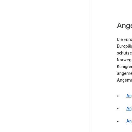
Ang
Die Eur
Europäi
schütze
Norwegen
Königrei
angemes
Angeme
An
An
An