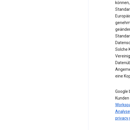
können,
Standar
Europäi
genehmi
geänder
Standar
Datensc
Solche 
Vereinig
Datenübe
Angemes
eine Ko
Google 
Kunden 
Worksp
Analyse
privacy