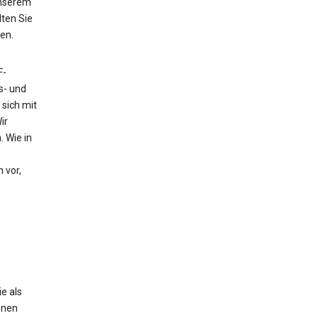
unserem
ten Sie
en.
F-
s- und
sich mit
ir
 Wie in
 vor,
e als
enen