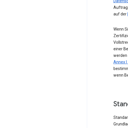
Datensc
Auftrag
auf der
Wenn Si
Zertifiz
Vollstr
einer B
werden 
Annex 
bestimm
wenn Be
Stan
Standard
Grundla