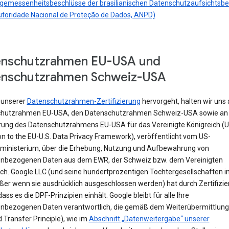
gemessenheitsbeschlüsse der brasilianischen Datenschutzaufsichtsb
utoridade Nacional de Proteção de Dados, ANPD)
enschutzrahmen EU-USA und
enschutzrahmen Schweiz-USA
 unserer
Datenschutzrahmen-Zertifizierung
hervorgeht, halten wir uns
hutzrahmen EU-USA, den Datenschutzrahmen Schweiz-USA sowie an 
rung des Datenschutzrahmens EU-USA für das Vereinigte Königreich (
n to the EU-U.S. Data Privacy Framework), veröffentlicht vom US-
ministerium, über die Erhebung, Nutzung und Aufbewahrung von
nbezogenen Daten aus dem EWR, der Schweiz bzw. dem Vereinigten
ich. Google LLC (und seine hundertprozentigen Tochtergesellschaften i
ßer wenn sie ausdrücklich ausgeschlossen werden) hat durch Zertifizi
 dass es die DPF-Prinzipien einhält. Google bleibt für alle Ihre
nbezogenen Daten verantwortlich, die gemäß dem Weiterübermittlung
Transfer Principle), wie im
Abschnitt „Datenweitergabe“ unserer