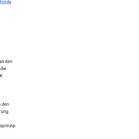
ehörde
 an den
die
UK
n den
erung
sprinzip