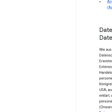
An
(A
Dat
Dat
Wie aus
Datensc
Erweite
Extensio
Handels
persone
Königre
USA, au
erklärt,
persone
(Onward 