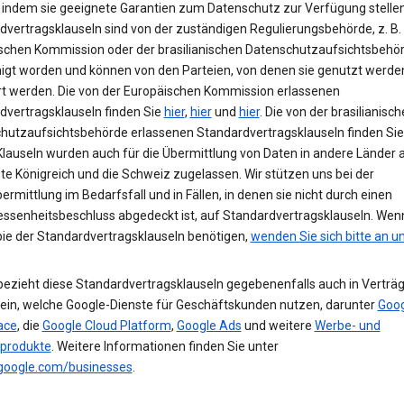
 indem sie geeignete Garantien zum Datenschutz zur Verfügung stellen
dvertragsklauseln sind von der zuständigen Regulierungsbehörde, z. B.
schen Kommission oder der brasilianischen Datenschutzaufsichtsbehör
gt worden und können von den Parteien, von denen sie genutzt werden
t werden. Die von der Europäischen Kommission erlassenen
dvertragsklauseln finden Sie
hier
,
hier
und
hier
. Die von der brasilianisc
hutzaufsichtsbehörde erlassenen Standardvertragsklauseln finden Si
Klauseln wurden auch für die Übermittlung von Daten in andere Länder a
te Königreich und die Schweiz zugelassen. Wir stützen uns bei der
rmittlung im Bedarfsfall und in Fällen, in denen sie nicht durch einen
senheitsbeschluss abgedeckt ist, auf Standardvertragsklauseln. Wen
pie der Standardvertragsklauseln benötigen,
wenden Sie sich bitte an u
bezieht diese Standardvertragsklauseln gegebenenfalls auch in Verträg
ein, welche Google-Dienste für Geschäftskunden nutzen, darunter
Goog
ace
, die
Google Cloud Platform
,
Google Ads
und weitere
Werbe- und
produkte
. Weitere Informationen finden Sie unter
.google.com/businesses
.