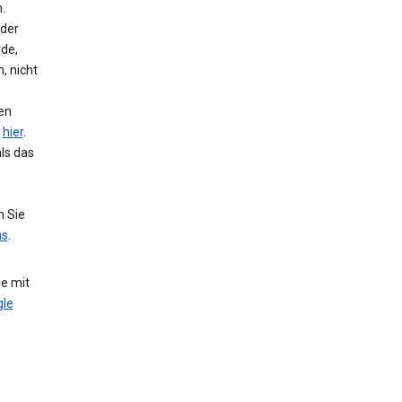
.
 der
de,
, nicht
hen
e
hier
.
ls das
n Sie
ns
.
e mit
le