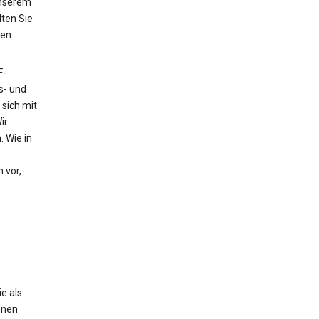
unserem
ten Sie
en.
F-
s- und
sich mit
ir
 Wie in
 vor,
e als
enen