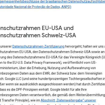
gemessenheitsbeschlüsse der brasilianischen Datenschutzaufsichtsb
utoridade Nacional de Proteção de Dados, ANPD)
enschutzrahmen EU-USA und
enschutzrahmen Schweiz-USA
 unserer
Datenschutzrahmen-Zertifizierung
hervorgeht, halten wir uns
hutzrahmen EU-USA, den Datenschutzrahmen Schweiz-USA sowie an 
rung des Datenschutzrahmens EU-USA für das Vereinigte Königreich (
n to the EU-U.S. Data Privacy Framework), veröffentlicht vom US-
ministerium, über die Erhebung, Nutzung und Aufbewahrung von
nbezogenen Daten aus dem EWR, der Schweiz bzw. dem Vereinigten
ich. Google LLC (und seine hundertprozentigen Tochtergesellschaften i
ßer wenn sie ausdrücklich ausgeschlossen werden) hat durch Zertifizi
 dass es die DPF-Prinzipien einhält. Google bleibt für alle Ihre
nbezogenen Daten verantwortlich, die gemäß dem Weiterübermittlung
Transfer Principle), wie im
Abschnitt „Datenweitergabe“ unserer