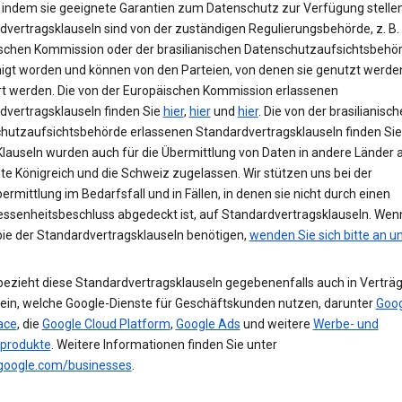
 indem sie geeignete Garantien zum Datenschutz zur Verfügung stellen
dvertragsklauseln sind von der zuständigen Regulierungsbehörde, z. B.
schen Kommission oder der brasilianischen Datenschutzaufsichtsbehör
gt worden und können von den Parteien, von denen sie genutzt werden
t werden. Die von der Europäischen Kommission erlassenen
dvertragsklauseln finden Sie
hier
,
hier
und
hier
. Die von der brasilianisc
hutzaufsichtsbehörde erlassenen Standardvertragsklauseln finden Si
Klauseln wurden auch für die Übermittlung von Daten in andere Länder a
te Königreich und die Schweiz zugelassen. Wir stützen uns bei der
rmittlung im Bedarfsfall und in Fällen, in denen sie nicht durch einen
senheitsbeschluss abgedeckt ist, auf Standardvertragsklauseln. Wen
pie der Standardvertragsklauseln benötigen,
wenden Sie sich bitte an u
bezieht diese Standardvertragsklauseln gegebenenfalls auch in Verträg
ein, welche Google-Dienste für Geschäftskunden nutzen, darunter
Goog
ace
, die
Google Cloud Platform
,
Google Ads
und weitere
Werbe- und
produkte
. Weitere Informationen finden Sie unter
.google.com/businesses
.