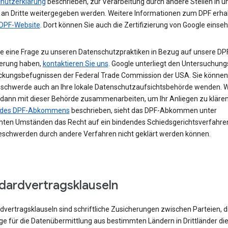
hutzerklärung
beschrieben, zur Verarbeitung durch andere Stellen in 
 an Dritte weitergegeben werden. Weitere Informationen zum DPF erhal
DPF-Website
. Dort können Sie auch die Zertifizierung von Google einseh
e eine Frage zu unseren Datenschutzpraktiken in Bezug auf unsere DP
ierung haben,
kontaktieren Sie uns
. Google unterliegt den Untersuchung
eckungsbefugnissen der Federal Trade Commission der USA. Sie können 
eschwerde auch an Ihre lokale Datenschutzaufsichtsbehörde wenden. W
dann mit dieser Behörde zusammenarbeiten, um Ihr Anliegen zu klären.
I des DPF-Abkommens
beschrieben, sieht das DPF-Abkommen unter
ten Umständen das Recht auf ein bindendes Schiedsgerichtsverfahren
schwerden durch andere Verfahren nicht geklärt werden können.
dardvertragsklauseln
vertragsklauseln sind schriftliche Zusicherungen zwischen Parteien, di
ge für die Datenübermittlung aus bestimmten Ländern in Drittländer di