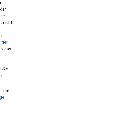
.
 der
de,
, nicht
hen
e
hier
.
ls das
n Sie
ns
.
e mit
le