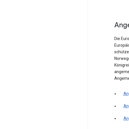
Ang
Die Eur
Europäi
schütze
Norwegen
Königrei
angemes
Angeme
An
An
An