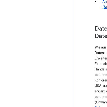
An
(A
Dat
Dat
Wie aus
Datensc
Erweite
Extensio
Handels
persone
Königre
USA, au
erklärt,
persone
(Onward 