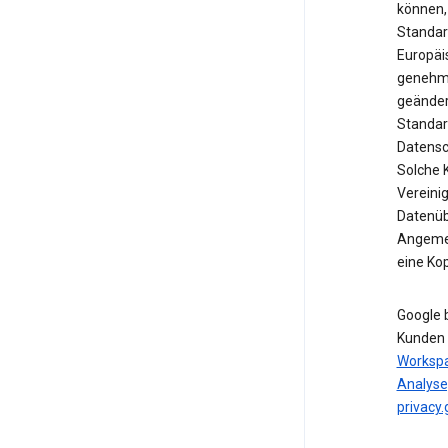
können,
Standar
Europäi
genehmi
geänder
Standar
Datensc
Solche 
Vereinig
Datenübe
Angemes
eine Ko
Google 
Kunden 
Worksp
Analyse
privacy