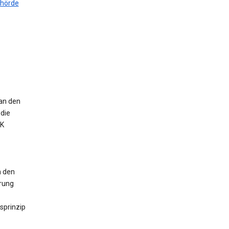
ehörde
 an den
die
UK
n den
erung
sprinzip