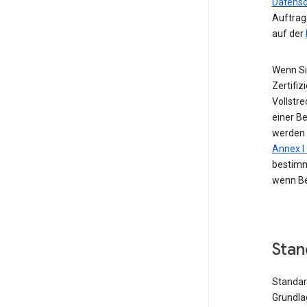
Datensc
Auftrag
auf der
Wenn Si
Zertifiz
Vollstr
einer B
werden 
Annex 
bestimm
wenn Be
Stan
Standard
Grundla