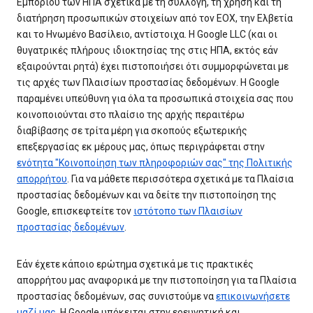
Εμπορίου των ΗΠΑ σχετικά με τη συλλογή, τη χρήση και τη
διατήρηση προσωπικών στοιχείων από τον ΕΟΧ, την Ελβετία
και το Ηνωμένο Βασίλειο, αντίστοιχα. Η Google LLC (και οι
θυγατρικές πλήρους ιδιοκτησίας της στις ΗΠΑ, εκτός εάν
εξαιρούνται ρητά) έχει πιστοποιήσει ότι συμμορφώνεται με
τις αρχές των Πλαισίων προστασίας δεδομένων. Η Google
παραμένει υπεύθυνη για όλα τα προσωπικά στοιχεία σας που
κοινοποιούνται στο πλαίσιο της αρχής περαιτέρω
διαβίβασης σε τρίτα μέρη για σκοπούς εξωτερικής
επεξεργασίας εκ μέρους μας, όπως περιγράφεται στην
ενότητα "Κοινοποίηση των πληροφοριών σας" της Πολιτικής
απορρήτου
. Για να μάθετε περισσότερα σχετικά με τα Πλαίσια
προστασίας δεδομένων και να δείτε την πιστοποίηση της
Google, επισκεφτείτε τον
ιστότοπο των Πλαισίων
προστασίας δεδομένων
.
Εάν έχετε κάποιο ερώτημα σχετικά με τις πρακτικές
απορρήτου μας αναφορικά με την πιστοποίηση για τα Πλαίσια
προστασίας δεδομένων, σας συνιστούμε να
επικοινωνήσετε
μαζί μας
. Η Google υπόκειται στην ερευνητική και