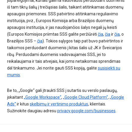
įsipareigojimai, kuriais galima vadovautis perduodant duomenis
iš tam tikrų šalių į trečiąsias šalis, taikant atitinkamas duomenų
apsaugos priemones. SSS patvirtino atitinkama reguliavimo
institucija, pvz., Europos Komisija arba Brazilijos duomenų
apsaugos institucija, ir jas naudojančios šalys negali jų keisti
(Europos Komisijos priimtas SSS galite peržiūrėti
čia
,
čia
ir
čia
, o
Brazilijos SSS –
čia
). Tokios sąlygos taip pat buvo patvirtintos ir
taikomos perduodant duomenis į kitas šalis už JK ir Šveicarijos
ribų. Perduodami duomenis vadovaujamės SSS, jei to
reikalaujama ir tais atvejais, kai joms netaikomas sprendimas
dėl tinkamumo. Jei norite gauti SSS kopiją, galite
susisiekti su
mumis
.
Be to, „Google“ gali įtraukti SSS į sutartis su verslo paslaugų,
įskaitant
„Google Workspace“
,
„Google Cloud Platform“
,
„Google
Ads“
ir kitus
skelbimų ir vertinimo produktus
, klientais.
Sužinokite daugiau adresu
privacy.google.com/businesses
.