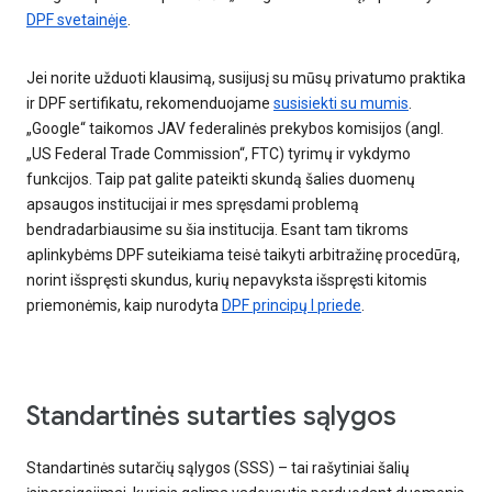
DPF svetainėje
.
Jei norite užduoti klausimą, susijusį su mūsų privatumo praktika
ir DPF sertifikatu, rekomenduojame
susisiekti su mumis
.
„Google“ taikomos JAV federalinės prekybos komisijos (angl.
„US Federal Trade Commission“, FTC) tyrimų ir vykdymo
funkcijos. Taip pat galite pateikti skundą šalies duomenų
apsaugos institucijai ir mes spręsdami problemą
bendradarbiausime su šia institucija. Esant tam tikroms
aplinkybėms DPF suteikiama teisė taikyti arbitražinę procedūrą,
norint išspręsti skundus, kurių nepavyksta išspręsti kitomis
priemonėmis, kaip nurodyta
DPF principų I priede
.
Standartinės sutarties sąlygos
Standartinės sutarčių sąlygos (SSS) – tai rašytiniai šalių