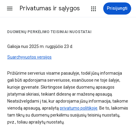
Privatumas ir sąlygos
Prisijungti
DUOMENŲ PERKĖLIMO TEISINIAI NUOSTATAI
Galioja nuo 2025 m. rugpjūčio 23 d.
Suarchyvuotos versijos
Prižiūrime serverius visame pasaulyje, todėl jūsų informacija
gali būti apdorojama serveriuose, esančiuose ne toje šalyje,
kurioje gyvenate. Skirtingose šalyse duomenų apsaugos
įstatymai skiriasi, teikiant didesnę ar mažesnę apsaugą.
Neatsižvelgdami į tai, kur apdorojama jūsų informacija, taikome
vienodą apsaugą, aprašytą
privatumo politikoje
. Be to, laikomės
tam tikrų su duomenų perkėlimu susijusių teisinių nuostatų,
pvz., toliau aprašytų nuostatų.