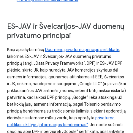
ES-JAV ir Šveicarijos-JAV duomenų
privatumo principai
Kaip aprašyta mūsų
Duomenų privatumo principų sertifikate
,
laikomės ES-JAV ir Šveicarijos-JAV duomenų privatumo
principų (angl. „Data Privacy Frameworks“, DPF) ir ES-JAV DPF
plėtinio, skirto JK, kaip nurodyta JAV komercijos skyriaus dėl
asmens informacijos, gaunamos atitinkamai iš EEE, Šveicarijos
ir JK, rinkimo, naudojimo ir saugojimo. „Google LLC“ (ir jai visiškai
priklausančios JAV antrinės įmonės, nebent būtų aiškiai išskirta)
patvirtina, kad laikosi DPF principų. „Google“ lieka atsakinga už
bet kokią jūsų asmens informaciją, pagal Tolesnio perdavimo
principą bendrinamą su trečiosiomis šalimis, siekiant apdoroti ją
išorinėse sistemose mūsų vardu, kaip aprašyta
privatumo
politikos skiltyje „Informacijos bendrinimas“
. Jei norite sužinoti
daugiau apie DPF ir peržiūrėti „Google“ sertifikatą, apsilankykite