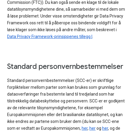
Commission (FTC)). Du kan også sende en klage til de lokale
datatilsynsmyndighetene dine, så samarbeider vi med dem om
å løse problemet. Under visse omstendigheter gir Data Privacy
Framework oss rett til å påberope oss bindende voldgift for å
løse klager som ikke løses på andre måter, som beskrevet i
Data Privacy Framework-prinsippenes tillegg I
.
Standard personvernbestemmelser
Standard personvernbestemmelser (SCC-er) er skriftlige
forpliktelser mellom parter som kan brukes som grunnlag for
dataoverføringer fra bestemte land til tredjeland som har
tilstrekkelig databeskyttelse og personvern. SCC-er er godkjent
av de relevante tilsynsmyndighetene, for eksempel
Europakommisjonen eller det brasilianske datatilsynet, og kan
ikke endres av partene som bruker dem (du kan se SCC-ene
som er vedtatt av Europakommisjonen,
her
,
her
og
her
, og de