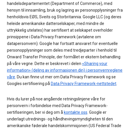
handelsdepartementet (Department of Commerce), med
hensyn til innsamling, bruk og lagring av personopplysninger fra
henholdsvis EØS, Sveits og Storbritannia. Google LLC (og deres
heleide amerikanske datterselskaper, med mindre de
uttrykkelig utelates) har sertifisert at selskapet overholder
prinsippene i Data Privacy Framework (avtalene om
datapersonvern). Google har fortsatt ansvaret for eventuelle
personopplysninger som deles med tredjeparter i henhold til
Onward Transfer Principle, der formålet er ekstern behandling
på våre vegne. Dette er beskrevet i delen
«Sharing your
information» (deling av informasjonen din) i personvernreglene
våre
. Du kan finne ut mer om Data Privacy Framework og se
Googles sertifisering på
Data Privacy Framework-nettstedet
.
Hvis du lurer på noe angående retningslinjene våre for
personvern i forbindelse med Data Privacy Framework-
sertifiseringen, ber vi deg om å
kontakte oss
. Google er
underlagt utrednings- og håndhevingsmyndigheten til den
amerikanske føderale handelskommisjonen (US Federal Trade