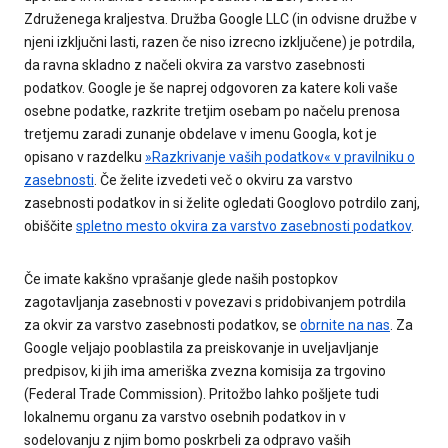
Združenega kraljestva. Družba Google LLC (in odvisne družbe v
njeni izključni lasti, razen če niso izrecno izključene) je potrdila,
da ravna skladno z načeli okvira za varstvo zasebnosti
podatkov. Google je še naprej odgovoren za katere koli vaše
osebne podatke, razkrite tretjim osebam po načelu prenosa
tretjemu zaradi zunanje obdelave v imenu Googla, kot je
opisano v razdelku
»Razkrivanje vaših podatkov« v pravilniku o
zasebnosti
. Če želite izvedeti več o okviru za varstvo
zasebnosti podatkov in si želite ogledati Googlovo potrdilo zanj,
obiščite
spletno mesto okvira za varstvo zasebnosti podatkov
.
Če imate kakšno vprašanje glede naših postopkov
zagotavljanja zasebnosti v povezavi s pridobivanjem potrdila
za okvir za varstvo zasebnosti podatkov, se
obrnite na nas
. Za
Google veljajo pooblastila za preiskovanje in uveljavljanje
predpisov, ki jih ima ameriška zvezna komisija za trgovino
(Federal Trade Commission). Pritožbo lahko pošljete tudi
lokalnemu organu za varstvo osebnih podatkov in v
sodelovanju z njim bomo poskrbeli za odpravo vaših