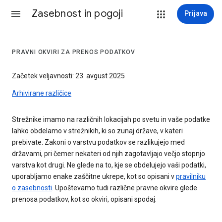
Zasebnost in pogoji
Prijava
PRAVNI OKVIRI ZA PRENOS PODATKOV
Začetek veljavnosti: 23. avgust 2025
Arhivirane različice
Strežnike imamo na različnih lokacijah po svetu in vaše podatke
lahko obdelamo v strežnikih, ki so zunaj države, v kateri
prebivate. Zakoni o varstvu podatkov se razlikujejo med
državami, pri čemer nekateri od njih zagotavljajo večjo stopnjo
varstva kot drugi. Ne glede na to, kje se obdelujejo vaši podatki,
uporabljamo enake zaščitne ukrepe, kot so opisani v
pravilniku
o zasebnosti
. Upoštevamo tudi različne pravne okvire glede
prenosa podatkov, kot so okviri, opisani spodaj.