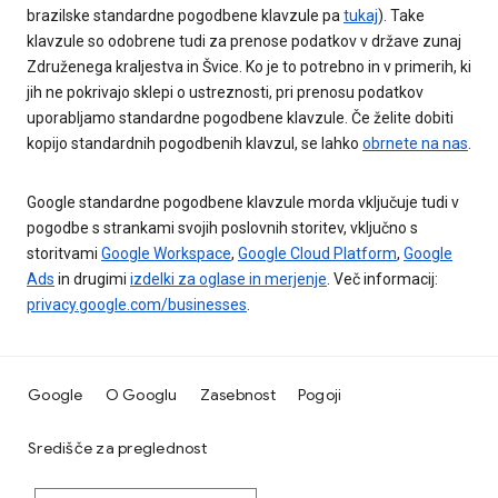
brazilske standardne pogodbene klavzule pa
tukaj
). Take
klavzule so odobrene tudi za prenose podatkov v države zunaj
Združenega kraljestva in Švice. Ko je to potrebno in v primerih, ki
jih ne pokrivajo sklepi o ustreznosti, pri prenosu podatkov
uporabljamo standardne pogodbene klavzule. Če želite dobiti
kopijo standardnih pogodbenih klavzul, se lahko
obrnete na nas
.
Google standardne pogodbene klavzule morda vključuje tudi v
pogodbe s strankami svojih poslovnih storitev, vključno s
storitvami
Google Workspace
,
Google Cloud Platform
,
Google
Ads
in drugimi
izdelki za oglase in merjenje
. Več informacij:
privacy.google.com/businesses
.
Google
O Googlu
Zasebnost
Pogoji
Središče za preglednost