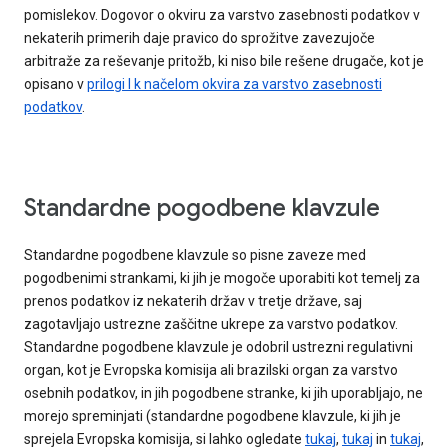
pomislekov. Dogovor o okviru za varstvo zasebnosti podatkov v
nekaterih primerih daje pravico do sprožitve zavezujoče
arbitraže za reševanje pritožb, ki niso bile rešene drugače, kot je
opisano v
prilogi I k načelom okvira za varstvo zasebnosti
podatkov
.
Standardne pogodbene klavzule
Standardne pogodbene klavzule so pisne zaveze med
pogodbenimi strankami, ki jih je mogoče uporabiti kot temelj za
prenos podatkov iz nekaterih držav v tretje države, saj
zagotavljajo ustrezne zaščitne ukrepe za varstvo podatkov.
Standardne pogodbene klavzule je odobril ustrezni regulativni
organ, kot je Evropska komisija ali brazilski organ za varstvo
osebnih podatkov, in jih pogodbene stranke, ki jih uporabljajo, ne
morejo spreminjati (standardne pogodbene klavzule, ki jih je
sprejela Evropska komisija, si lahko ogledate
tukaj
,
tukaj
in
tukaj
,