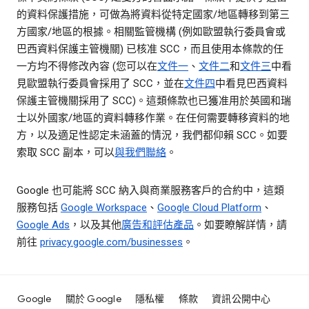
的資料保護措施，可做為將資料從特定國家/地區轉移到第三
方國家/地區的根據。相關監管機構 (例如歐盟執行委員會或
巴西資料保護主管機關) 已核准 SCC，而且使用本條款的任
一方均不得修改內容 (您可以在
文件一
、
文件二
和
文件三
中看
見歐盟執行委員會採用了 SCC，並在
文件四
中看見巴西資料
保護主管機關採用了 SCC)。這類條款也已獲准用於英國和瑞
士以外國家/地區的資料轉移作業。在任何需要轉移資料的地
方，以及適足性認定未涵蓋的情況，我們都仰賴 SCC。如要
索取 SCC 副本，可以
與我們聯絡
。
Google 也可能將 SCC 納入與商業服務客戶的合約中，這類
服務包括
Google Workspace
、
Google Cloud Platform
、
Google Ads
，以及其他
廣告和評估產品
。如要瞭解詳情，請
前往
privacy.google.com/businesses
。
Google
關於 Google
隱私權
條款
資訊公開中心