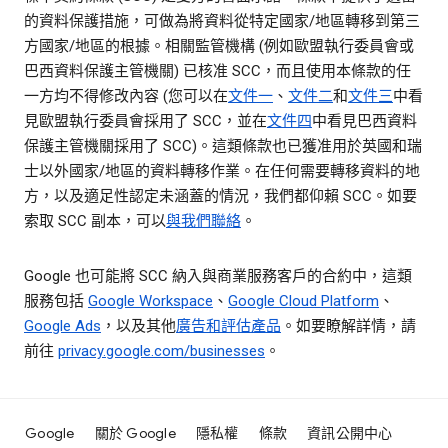
的資料保護措施，可做為將資料從特定國家/地區轉移到第三
方國家/地區的根據。相關監管機構 (例如歐盟執行委員會或
巴西資料保護主管機關) 已核准 SCC，而且使用本條款的任
一方均不得修改內容 (您可以在
文件一
、
文件二
和
文件三
中看
見歐盟執行委員會採用了 SCC，並在
文件四
中看見巴西資料
保護主管機關採用了 SCC)。這類條款也已獲准用於英國和瑞
士以外國家/地區的資料轉移作業。在任何需要轉移資料的地
方，以及適足性認定未涵蓋的情況，我們都仰賴 SCC。如要
索取 SCC 副本，可以
與我們聯絡
。
Google 也可能將 SCC 納入與商業服務客戶的合約中，這類
服務包括
Google Workspace
、
Google Cloud Platform
、
Google Ads
，以及其他
廣告和評估產品
。如要瞭解詳情，請
前往
privacy.google.com/businesses
。
Google
關於 Google
隱私權
條款
資訊公開中心