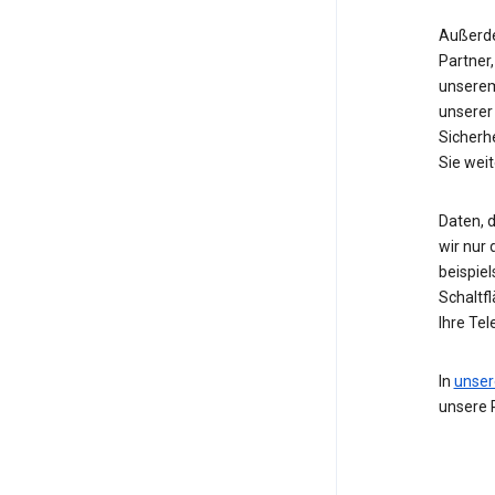
Außerde
Partner,
unserem
unserer
Sicherh
Sie wei
Daten, d
wir nur
beispie
Schaltf
Ihre Te
In
unser
unsere 