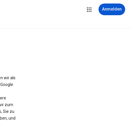
Anmelden
 wir als
t Google
dere
wir zum
, Sie zu
aben, und