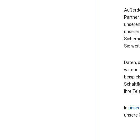
Außerde
Partner,
unserem
unserer
Sicherh
Sie wei
Daten, d
wir nur
beispie
Schaltf
Ihre Te
In
unser
unsere 