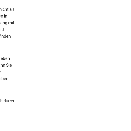
icht als
n in
lang mit
nd
finden
 geben
enn Sie
e
geben
ch durch