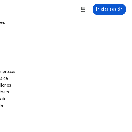
Iniciar sesión
tes
empresas
es de
illones
tners
s de
la