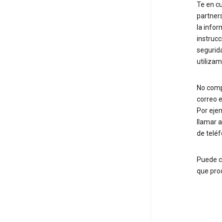
Te en c
partner
la info
instrucc
segurid
utiliza
No comp
correo e
Por ejem
llamar 
de teléf
Puede c
que pro