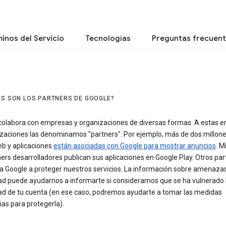
inos del Servicio
Tecnologías
Preguntas frecuen
ES SON LOS PARTNERS DE GOOGLE?
colabora con empresas y organizaciones de diversas formas. A estas 
izaciones las denominamos "partners". Por ejemplo, más de dos millon
eb y aplicaciones
están asociadas con Google para mostrar anuncios
. M
ers desarrolladores publican sus aplicaciones en Google Play. Otros par
a Google a proteger nuestros servicios. La información sobre amenaza
ad puede ayudarnos a informarte si consideramos que se ha vulnerado 
ad de tu cuenta (en ese caso, podremos ayudarte a tomar las medidas
as para protegerla).