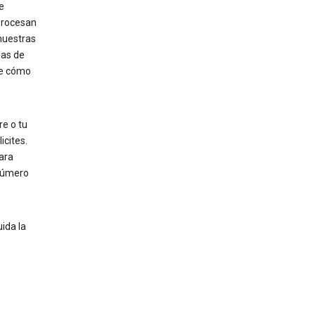
e
procesan
nuestras
das de
re cómo
e o tu
icites.
ara
 número
ida la