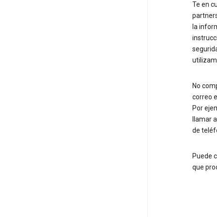
Te en c
partner
la info
instrucc
segurid
utiliza
No comp
correo e
Por ejem
llamar 
de teléf
Puede c
que pro