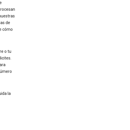
e
procesan
nuestras
das de
re cómo
e o tu
icites.
ara
 número
ida la