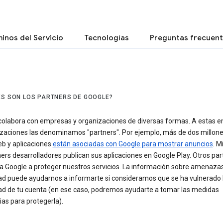
inos del Servicio
Tecnologías
Preguntas frecuen
ES SON LOS PARTNERS DE GOOGLE?
colabora con empresas y organizaciones de diversas formas. A estas 
izaciones las denominamos "partners". Por ejemplo, más de dos millon
eb y aplicaciones
están asociadas con Google para mostrar anuncios
. M
ers desarrolladores publican sus aplicaciones en Google Play. Otros par
a Google a proteger nuestros servicios. La información sobre amenaza
ad puede ayudarnos a informarte si consideramos que se ha vulnerado 
ad de tu cuenta (en ese caso, podremos ayudarte a tomar las medidas
as para protegerla).