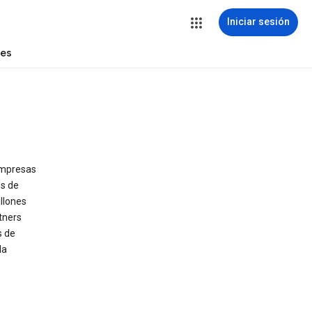
Iniciar sesión
tes
empresas
es de
illones
tners
s de
la