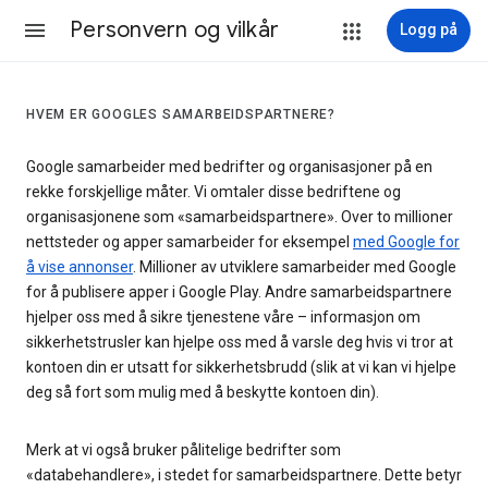
Personvern og vilkår
Logg på
HVEM ER GOOGLES SAMARBEIDSPARTNERE?
Google samarbeider med bedrifter og organisasjoner på en
rekke forskjellige måter. Vi omtaler disse bedriftene og
organisasjonene som «samarbeidspartnere». Over to millioner
nettsteder og apper samarbeider for eksempel
med Google for
å vise annonser
. Millioner av utviklere samarbeider med Google
for å publisere apper i Google Play. Andre samarbeidspartnere
hjelper oss med å sikre tjenestene våre – informasjon om
sikkerhetstrusler kan hjelpe oss med å varsle deg hvis vi tror at
kontoen din er utsatt for sikkerhetsbrudd (slik at vi kan vi hjelpe
deg så fort som mulig med å beskytte kontoen din).
Merk at vi også bruker pålitelige bedrifter som
«databehandlere», i stedet for samarbeidspartnere. Dette betyr