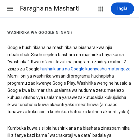
Faragha na Masharti
Ingia
WASHIRIKA WA GOOGLE NI NANI?
Google hushirikiana na mashirika na biashara kwa njia
mbalimbali. Sisi hurejelea biashara na mashirika haya kama
"washirika". Kwa mfano, tovuti na programu zaidi ya milioni 2
zisizo za Google
hushirikiana na Google kuonyesha matangazo
.
Mamilioni ya washirika wasanidi programu huchapisha
programu zao kwenye Google Play. Washirika wengine husaidia
Google kwa kuimarisha usalama wa huduma zetu; maelezo
kuhusu vitisho vya usalama yanaweza kutusaidia kukujulisha
ikiwa tunahofia kuwa akaunti yako imeathiriwa (ambapo
tunaweza kukusaidia kuchukua hatua za kulinda akaunti yako).
Kumbuka kuwa sisi pia hushirikiana na biashara zinazoaminika
ili zifanye kazi kama "wachakataji wa data" badala ya