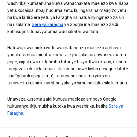
washirika, kumaanisha kuwa wanachakata maelezo kwa niaba
yetu, kusaidia utoaji huduma zetu, kulingana na maagizo yetu
na kwa kutii Sera yetu ya Faragha na hatua nyinginezo za siri
na usalama.
Sera ya Faragha
ya Google ina maelezo zaidi
kuhusu jinsi tunavyotumia wachakataji wa data.
Hatuwapi washirika wetu wa matangazo maelezo ambayo
yanakutambua binafsi, kama vile jina lako au anwani ya barua
pepe, isipokuwa ukituomba tufanye hivyo. Kwa mfano, ukiona
tangazo la duka la maua lililo karibu nawe kisha uchague kitufe
cha "gusa ili upige simu", tutaunganisha simu yako na
tunaweza kushiriki nambari yako ya simu na duka hilo la maua.
Unaweza kusoma zaidi kuhusu maelezo ambayo Google
hukusanya, ikijumuisha kutoka kwa washirika, katika
Sera ya
Faragha
.