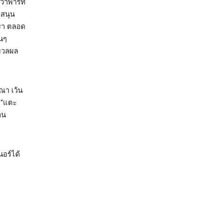
ว่าพาร์ท
บสนุน
รา ตลอด
นๆ
ะมวลผล
ณา เว้น
 “แตะ
าน
นอร์ได้