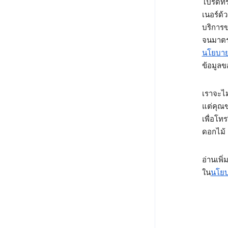
โปรดทรา
เนอร์ด้
บริการ
จนมาตรก
นโยบาย
ข้อมูลข
เราจะไม
แต่คุณข
เพื่อโท
ดอกไม้
อ่านเพิ
ใน
นโยบ