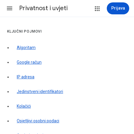
Privatnost i uvjeti
Prijava
KLJUČNI POJMOVI
Algoritam
Google račun
IP adresa
Jedinstveni identifikatori
Kolačići
Osjetljivi osobni podaci