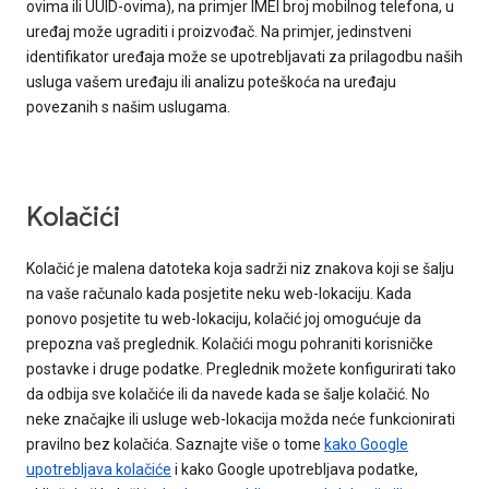
ovima ili UUID-ovima), na primjer IMEI broj mobilnog telefona, u
uređaj može ugraditi i proizvođač. Na primjer, jedinstveni
identifikator uređaja može se upotrebljavati za prilagodbu naših
usluga vašem uređaju ili analizu poteškoća na uređaju
povezanih s našim uslugama.
Kolačići
Kolačić je malena datoteka koja sadrži niz znakova koji se šalju
na vaše računalo kada posjetite neku web-lokaciju. Kada
ponovo posjetite tu web-lokaciju, kolačić joj omogućuje da
prepozna vaš preglednik. Kolačići mogu pohraniti korisničke
postavke i druge podatke. Preglednik možete konfigurirati tako
da odbija sve kolačiće ili da navede kada se šalje kolačić. No
neke značajke ili usluge web-lokacija možda neće funkcionirati
pravilno bez kolačića. Saznajte više o tome
kako Google
upotrebljava kolačiće
i kako Google upotrebljava podatke,