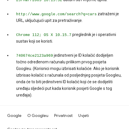
25/Mar/2003 10:15:32
zatraženi je
http://www.google.com/search?q=cars
URL, uključujući upit za pretraživanje.
preglednik je i operativni
Chrome 112; OS X 10.15.7
sustav koji se koristi.
jedinstveni je ID kolačić dodijeljen
740674ce2123a969
točno određenom računalu prilikom prvog posjeta
Googleu. (Korisnici mogu izbrisati kolačiće. Ako je korisnik
izbrisao kolačić s računala od posljednjeg posjeta Googleu,
onda će to biti jedinstveni ID kolačić koji će se dodijeliti
uređaju sljedeći put kada korisnik posjeti Google s tog
uređaja).
Google
O Googleu
Privatnost
Uvjeti