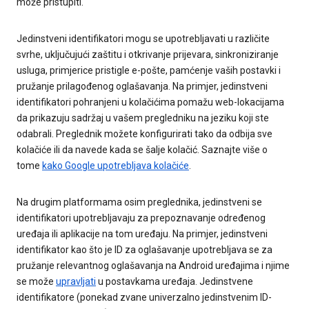
može pristupiti.
Jedinstveni identifikatori mogu se upotrebljavati u različite
svrhe, uključujući zaštitu i otkrivanje prijevara, sinkroniziranje
usluga, primjerice pristigle e-pošte, pamćenje vaših postavki i
pružanje prilagođenog oglašavanja. Na primjer, jedinstveni
identifikatori pohranjeni u kolačićima pomažu web-lokacijama
da prikazuju sadržaj u vašem pregledniku na jeziku koji ste
odabrali. Preglednik možete konfigurirati tako da odbija sve
kolačiće ili da navede kada se šalje kolačić. Saznajte više o
tome
kako Google upotrebljava kolačiće
.
Na drugim platformama osim preglednika, jedinstveni se
identifikatori upotrebljavaju za prepoznavanje određenog
uređaja ili aplikacije na tom uređaju. Na primjer, jedinstveni
identifikator kao što je ID za oglašavanje upotrebljava se za
pružanje relevantnog oglašavanja na Android uređajima i njime
se može
upravljati
u postavkama uređaja. Jedinstvene
identifikatore (ponekad zvane univerzalno jedinstvenim ID-