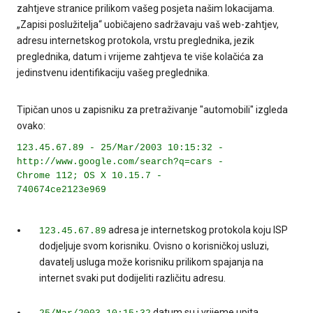
zahtjeve stranice prilikom vašeg posjeta našim lokacijama.
„Zapisi poslužitelja“ uobičajeno sadržavaju vaš web-zahtjev,
adresu internetskog protokola, vrstu preglednika, jezik
preglednika, datum i vrijeme zahtjeva te više kolačića za
jedinstvenu identifikaciju vašeg preglednika.
Tipičan unos u zapisniku za pretraživanje "automobili" izgleda
ovako:
123.45.67.89 - 25/Mar/2003 10:15:32 -
http://www.google.com/search?q=cars -
Chrome 112; OS X 10.15.7 -
740674ce2123e969
adresa je internetskog protokola koju ISP
123.45.67.89
dodjeljuje svom korisniku. Ovisno o korisničkoj usluzi,
davatelj usluga može korisniku prilikom spajanja na
internet svaki put dodijeliti različitu adresu.
datum su i vrijeme upita.