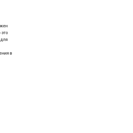
лжен
 это
 для
ения в