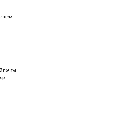
ляющем
й почты
мер