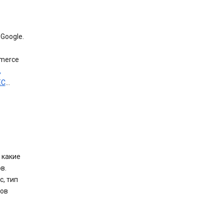
Google.
mmerce
,
ЕС
…
 какие
в.
, тип
лов