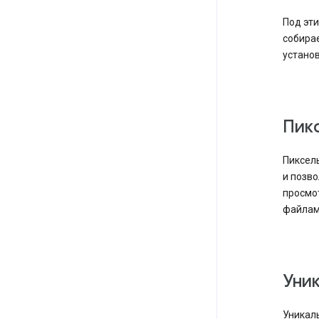
Под эт
собирае
установ
Пикс
Пиксель
и позв
просмот
файлами
Уни
Уникал