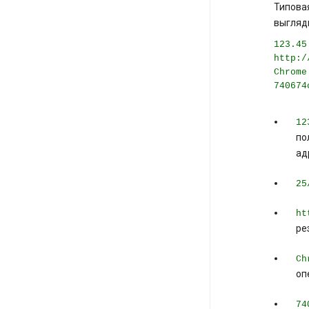
Типовая
выгляди
123.45
http:/
Chrome
740674
12
по
ад
25
ht
ре
Ch
оп
74