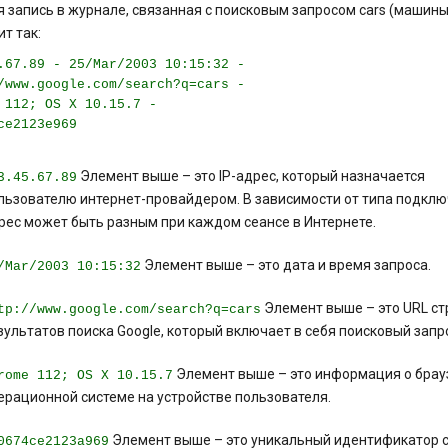
 запись в журнале, связанная с поисковым запросом cars (машины
т так:
.67.89 - 25/Mar/2003 10:15:32 -
/www.google.com/search?q=cars -
 112; OS X 10.15.7 -
ce2123e969
Элемент выше – это IP-адрес, который назначается
3.45.67.89
льзователю интернет-провайдером. В зависимости от типа подкл
рес может быть разным при каждом сеансе в Интернете.
Элемент выше – это дата и время запроса.
/Mar/2003 10:15:32
Элемент выше – это URL с
tp://www.google.com/search?q=cars
зультатов поиска Google, который включает в себя поисковый запр
Элемент выше – это информация о брау
rome 112; OS X 10.15.7
ерационной системе на устройстве пользователя.
Элемент выше – это уникальный идентификатор c
0674ce2123a969