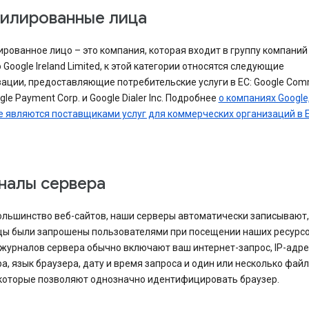
илированные лица
ованное лицо – это компания, которая входит в группу компаний 
Google Ireland Limited, к этой категории относятся следующие
ации, предоставляющие потребительские услуги в ЕС: Google Co
ogle Payment Corp. и Google Dialer Inc. Подробнее
о компаниях Google
е являются поставщиками услуг для коммерческих организаций в 
налы сервера
ольшинство веб-сайтов, наши серверы автоматически записывают,
цы были запрошены пользователями при посещении наших ресурсо
журналов сервера обычно включают ваш интернет-запрос, IP-адрес
а, язык браузера, дату и время запроса и один или несколько фай
 которые позволяют однозначно идентифицировать браузер.