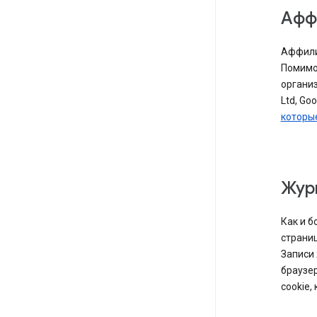
Афф
Аффилир
Помимо 
организ
Ltd, Go
которы
Жур
Как и б
страни
Записи 
браузер
cookie,