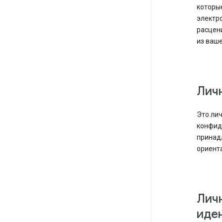
которые
электро
расцен
из ваше
Лич
Это лич
конфид
принад
ориент
Лич
иде