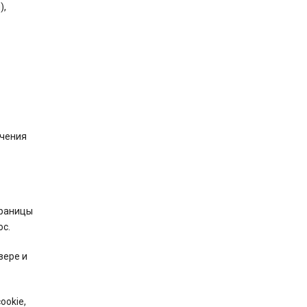
),
ючения
траницы
ос.
зере и
ookie,