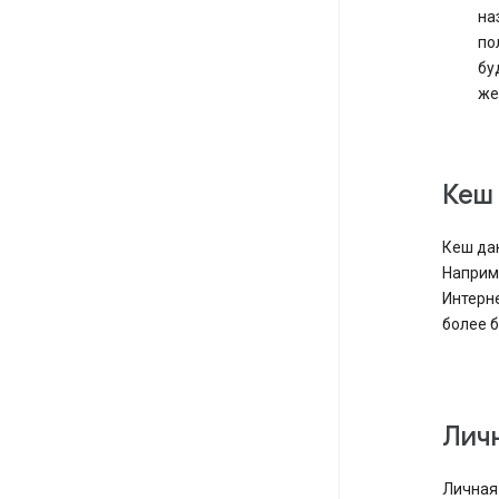
на
по
бу
же
Кеш
Кеш да
Наприм
Интерне
более б
Лич
Личная