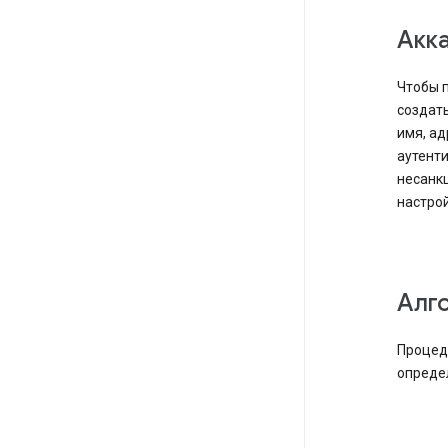
Акк
Чтобы п
создат
имя, ад
аутенти
несанк
настрой
Алг
Процед
опреде