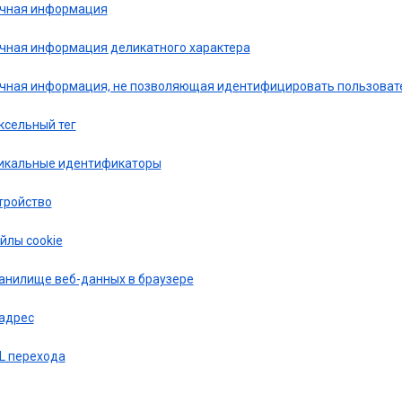
чная информация
чная информация деликатного характера
чная информация, не позволяющая идентифицировать пользоват
ксельный тег
икальные идентификаторы
тройство
йлы cookie
анилище веб-данных в браузере
-адрес
L перехода