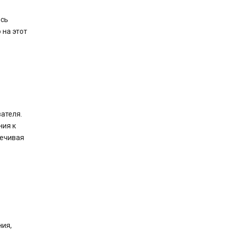
есь
 на этот
ателя.
ния к
печивая
ния,