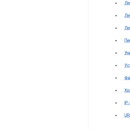
Ли
Ли
Ли
Пи
Ун
Ус
Фа
Хр
IP
UR