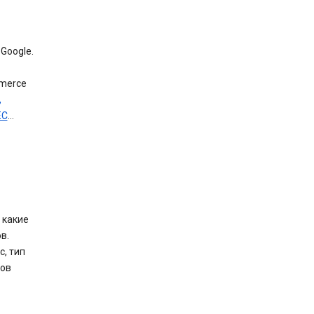
Google.
mmerce
,
ЕС
…
 какие
в.
, тип
лов