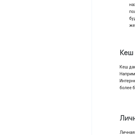
на
по
бу
же
Кеш
Кеш да
Наприм
Интерне
более б
Лич
Личная