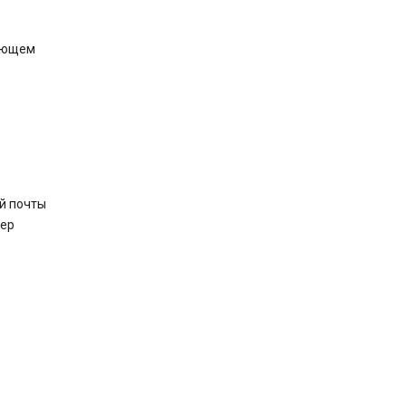
ляющем
й почты
мер