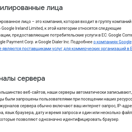
илированные лица
ованное лицо – это компания, которая входит в группу компаний 
Google Ireland Limited, к этой категории относятся следующие
ации, предоставляющие потребительские услуги в ЕС: Google Co
ogle Payment Corp. и Google Dialer Inc. Подробнее
о компаниях Google
е являются поставщиками услуг для коммерческих организаций в 
налы сервера
ольшинство веб-сайтов, наши серверы автоматически записывают,
цы были запрошены пользователями при посещении наших ресурсо
журналов сервера обычно включают ваш интернет-запрос, IP-адрес
а, язык браузера, дату и время запроса и один или несколько фай
 которые позволяют однозначно идентифицировать браузер.