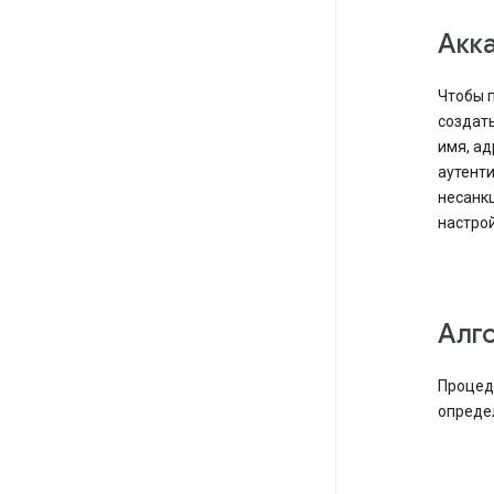
Акк
Чтобы п
создат
имя, ад
аутенти
несанк
настрой
Алг
Процед
опреде