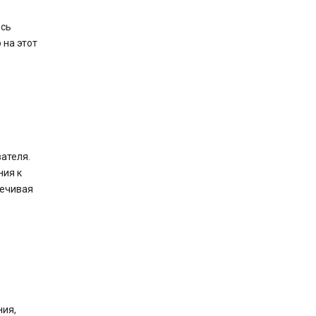
есь
 на этот
ателя.
ния к
печивая
ния,