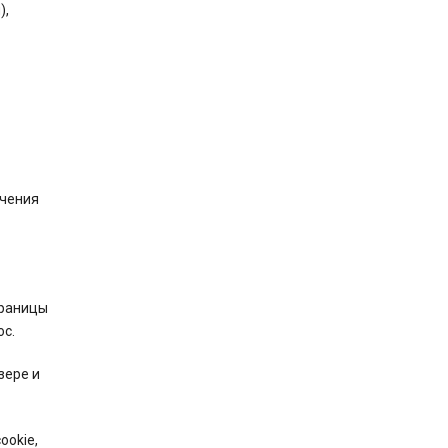
),
ючения
траницы
ос.
зере и
ookie,