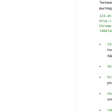
Типовая
выгляди
123.45
http:/
Chrome
740674
12
по
ад
25
ht
ре
Ch
оп
74