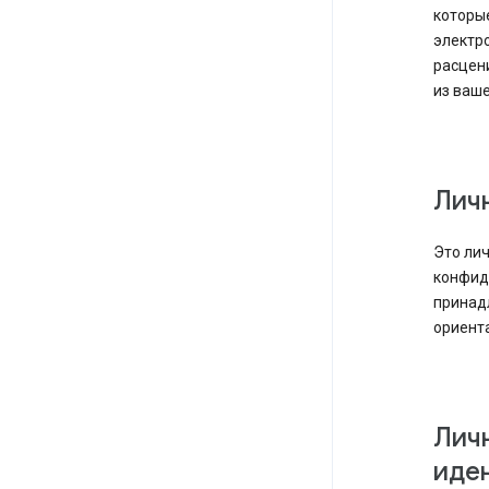
которые
электро
расцен
из ваше
Лич
Это лич
конфид
принад
ориент
Лич
иде